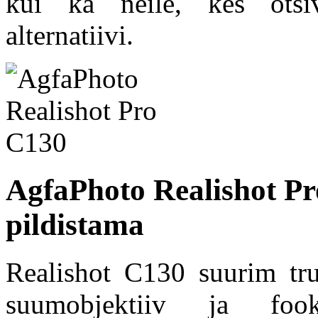
kui ka neile, kes otsiv
alternatiivi.
AgfaPhoto Realishot Pr
pildistama
Realishot C130 suurim tru
suumobjektiiv ja fook