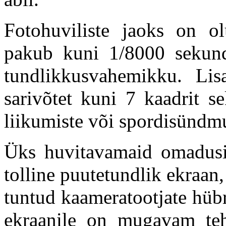
Fotohuviliste jaoks on o
pakub kuni 1/8000 sekun
tundlikkusvahemikku. Li
sarivõtet kuni 7 kaadrit s
liikumiste või spordisündmu
Üks huvitavamaid omadusi 
tolline puutetundlik ekraan, 
tuntud kaameratootjate hüb
ekraanile on mugavam teha