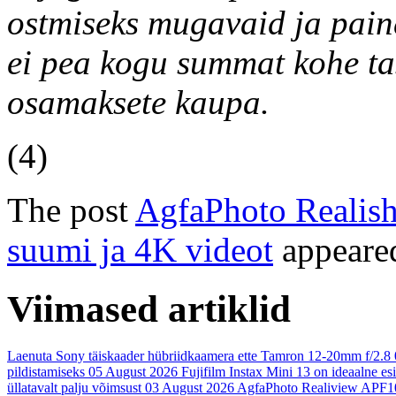
ostmiseks mugavaid ja pain
ei pea kogu summat kohe t
osamaksete kaupa.
(4)
The post
AgfaPhoto Realish
suumi ja 4K videot
appeared
Viimased artiklid
Laenuta Sony täiskaader hübriidkaamera ette Tamron 12-20mm f/2.8
pildistamiseks
05 August 2026
Fujifilm Instax Mini 13 on ideaalne es
üllatavalt palju võimsust
03 August 2026
AgfaPhoto Realiview APF1