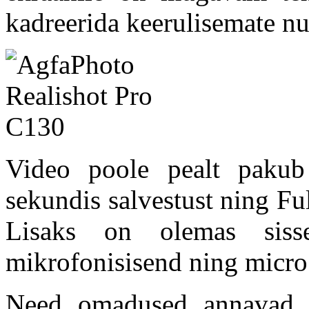
kadreerida keerulisemate nu
Video poole pealt paku
sekundis salvestust ning F
Lisaks on olemas siss
mikrofonisisend ning micr
Need omadused annavad k