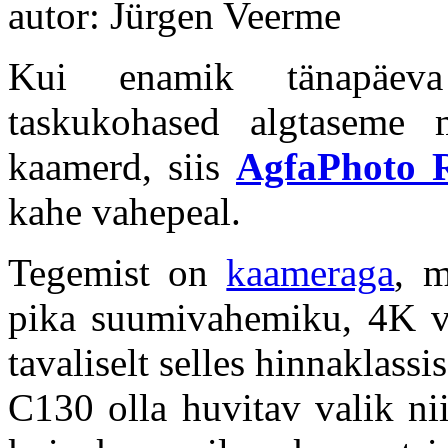
autor: Jürgen Veerme
Kui enamik tänapäeva
taskukohased algtaseme 
kaamerd, siis
AgfaPhoto R
kahe vahepeal.
Tegemist on
kaameraga
, 
pika suumivahemiku, 4K vi
tavaliselt selles hinnaklassi
C130 olla huvitav valik nii 