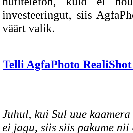
nutitelefon, kuid ei nõu
investeeringut, siis AgfaP
väärt valik.
Telli AgfaPhoto RealiShot
Juhul, kui Sul uue kaamera 
ei jagu, siis siis pakume nii