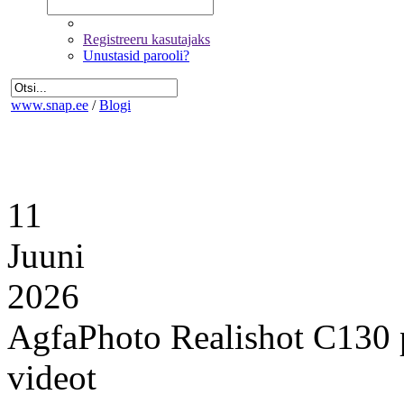
Registreeru kasutajaks
Unustasid parooli?
www.snap.ee
/
Blogi
11
Juuni
2026
AgfaPhoto Realishot C130 p
videot