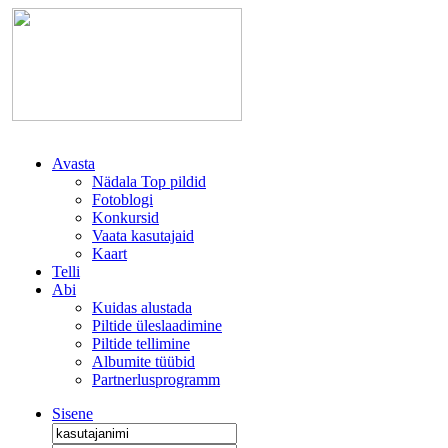
Avasta
Nädala Top pildid
Fotoblogi
Konkursid
Vaata kasutajaid
Kaart
Telli
Abi
Kuidas alustada
Piltide üleslaadimine
Piltide tellimine
Albumite tüübid
Partnerlusprogramm
Sisene