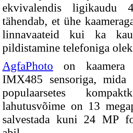
ekvivalendis ligikaud
tähendab, et ühe kaameraga
linnavaateid kui ka kau
pildistamine telefoniga olek
AgfaPhoto
on kaamera va
IMX485 sensoriga, mida k
populaarsetes kompakt
lahutusvõime on 13 megap
salvestada kuni 24 MP fot
abil.