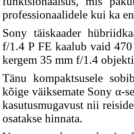
funktsionaalsus, mis pakub
professionaalidele kui ka en
Sony täiskaader hübriid
f/1.4 P FE kaalub vaid 470
kergem 35 mm f/1.4 objektii
Tänu kompaktsusele sobib 
kõige väiksemate Sony α-se
kasutusmugavust nii reiside
osatakse hinnata.