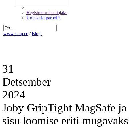
Registreeru kasutajaks
Unustasid parooli?
www.snap.ee
/
Blogi
31
Detsember
2024
Joby GripTight MagSafe ja
sisu loomise eriti mugavaks