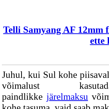
Telli Samyang AF 12mm 
ette
Juhul, kui Sul kohe piisava
võimalust kas
paindlikke
järelmaksu
võim
kohe tasuma, vaid saab mak