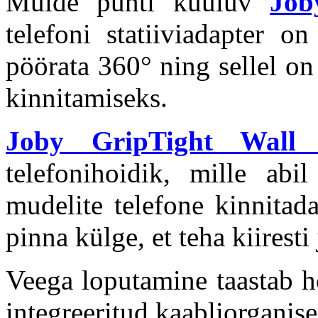
Muide punti kuuluv
Job
telefoni statiiviadapter o
pöörata 360° ning sellel on 
kinnitamiseks.
Joby GripTight Wall
telefonihoidik, mille ab
mudelite telefone kinnitada
pinna külge, et teha kiiresti 
Veega loputamine taastab h
integreeritud kaabliorganise