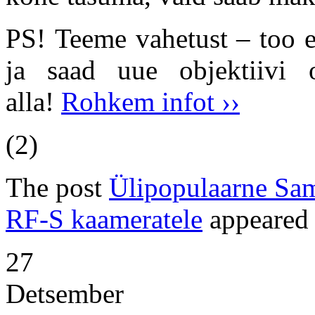
PS! Teeme vahetust – too e
ja saad uue objektiivi o
alla!
Rohkem infot ››
(2)
The post
Ülipopulaarne Sa
RF-S kaameratele
appeared 
27
Detsember