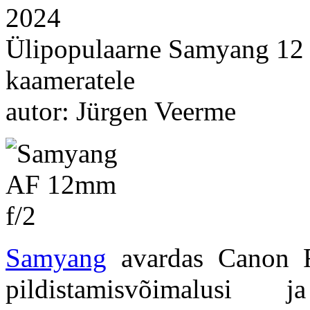
2024
Ülipopulaarne Samyang 12
kaameratele
autor: Jürgen Veerme
Samyang
avardas Canon R
pildistamisvõimalus