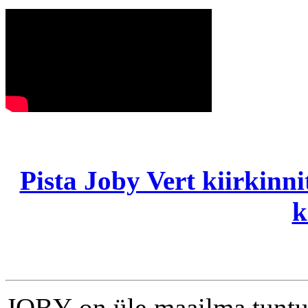
Pista Joby Vert kiirkinni
k
JOBY on üle maailma tuntud