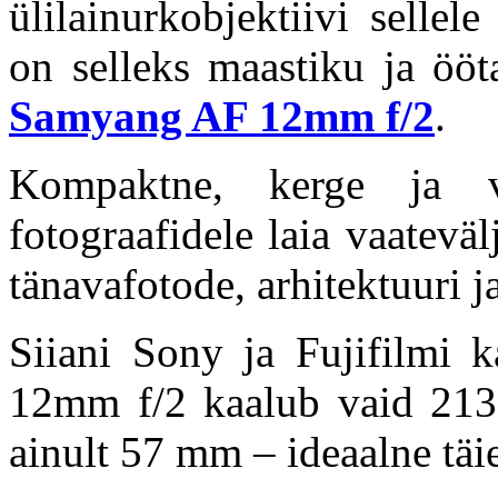
ülilainurkobjektiivi selle
on selleks maastiku ja ööt
Samyang AF 12mm f/2
.
Kompaktne, kerge ja va
fotograafidele laia vaateväl
tänavafotode, arhitektuuri j
Siiani Sony ja Fujifilmi 
12mm f/2 kaalub vaid 213
ainult 57 mm – ideaalne täie