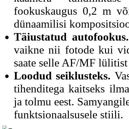
fookuskaugus 0,2 m või
dünaamilisi kompositsio
Täiustatud autofookus
vaikne nii fotode kui vi
saate selle AF/MF lülitist 
Loodud seiklusteks.
Va
tihenditega kaitseks il
ja tolmu eest. Samyangil
funktsionaalsusele stiili.