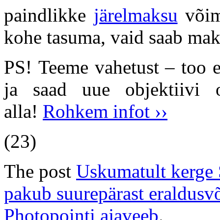
paindlikke
järelmaksu
võim
kohe tasuma, vaid saab mak
PS! Teeme vahetust – too e
ja saad uue objektiivi o
alla!
Rohkem infot ››
(23)
The post
Uskumatult kerge
pakub suurepärast eraldusv
Photopointi ajaveeb
.