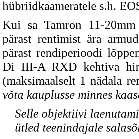
hübriidkaameratele s.h. EO
Kui sa Tamron 11-20mm f
pärast rentimist ära armud
pärast rendiperioodi lõppe
Di III-A RXD kehtiva hin
(maksimaalselt 1 nädala r
võta kauplusse minnes kaas
Selle objektiivi laenuta
ütled teenindajale sal