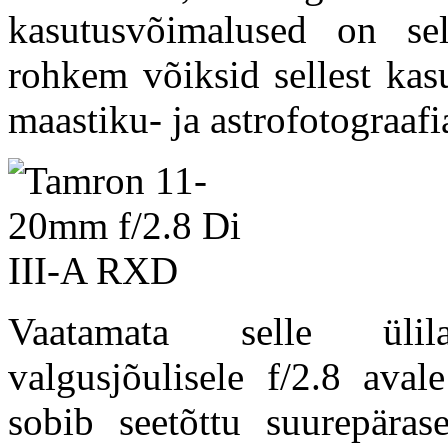
kasutusvõimalused on se
rohkem võiksid sellest kasu
maastiku- ja astrofotograafi
Vaatamata selle ülila
valgusjõulisele f/2.8 ava
sobib seetõttu suurepäras