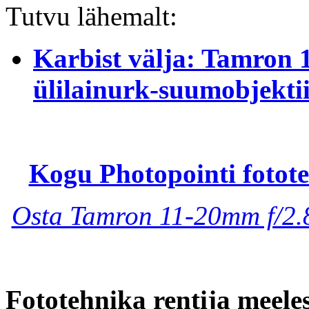
Tutvu lähemalt:
Karbist välja: Tamron 
ülilainurk-suumobjektii
Kogu Photopointi fotote
Osta Tamron 11-20mm f/2.8
Fototehnika rentija meele