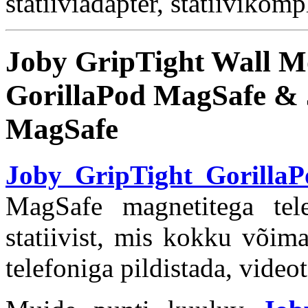
statiiviadapter, statiivikomp
Joby GripTight Wall M
GorillaPod MagSafe &
MagSafe
Joby GripTight Gorilla
MagSafe magnetitega tel
statiivist, mis kokku võim
telefoniga pildistada, video