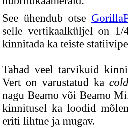
hübriidkaameraid.
See ühendub otse
Gorill
selle vertikaalküljel on 1
kinnitada ka teiste statiivip
Tahad veel tarvikuid kinni
Vert on varustatud ka
col
nagu Beamo või Beamo Mini
kinnitusel ka loodid mõlem
eriti lihtne ja mugav.