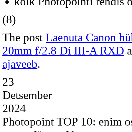
kõik Photopointi rendis 
(8)
The post
Laenuta Canon hüb
20mm f/2.8 Di III-A RXD
a
ajaveeb
.
23
Detsember
2024
Photopoint TOP 10: enim os