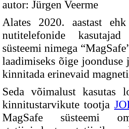
autor: Jürgen Veerme
Alates 2020. aastast eh
nutitelefonide kasutaja
süsteemi nimega “MagSafe”.
laadimiseks õige joonduse j
kinnitada erinevaid magnetil
Seda võimalust kasutas lo
kinnitustarvikute tootja
JO
MagSafe süsteemi oma