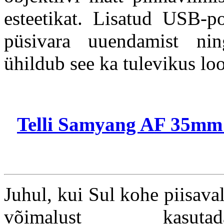
esteetikat. Lisatud USB-po
püsivara uuendamist ning
ühildub see ka tulevikus l
Telli Samyang AF 35mm f
Juhul, kui Sul kohe piisava
võimalust kas