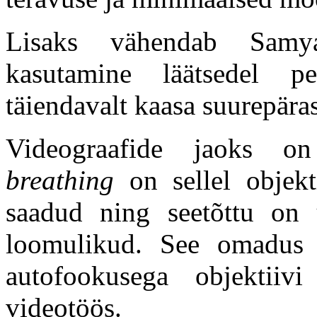
Lisaks vähendab Samya
kasutamine läätsedel pe
täiendavalt kaasa suurepära
Videograafide jaoks 
breathing
on sellel objekti
saadud ning seetõttu on
loomulikud. See omadus 
autofookusega objektiivi
videotöös.