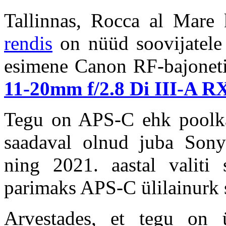
Tallinnas, Rocca al Mare
rendis
on nüüd soovijatele
esimene Canon RF-bajoneti
11-20mm f/2.8 Di III-A R
Tegu on APS-C ehk poolkaa
saadaval olnud juba Sony 
ning 2021. aastal valit
parimaks APS-C ülilainurk 
Arvestades, et tegu on ül