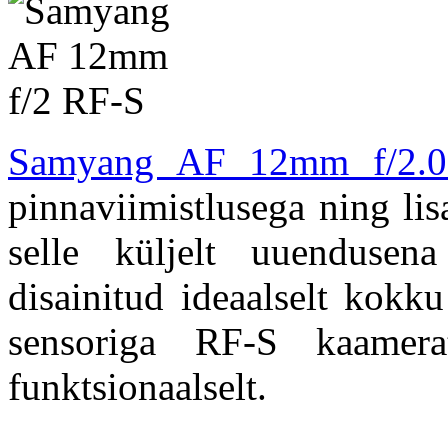
Samyang AF 12mm f/2.
pinnaviimistlusega ning li
selle küljelt uuendusen
disainitud ideaalselt ko
sensoriga RF-S kaamerat
funktsionaalselt.