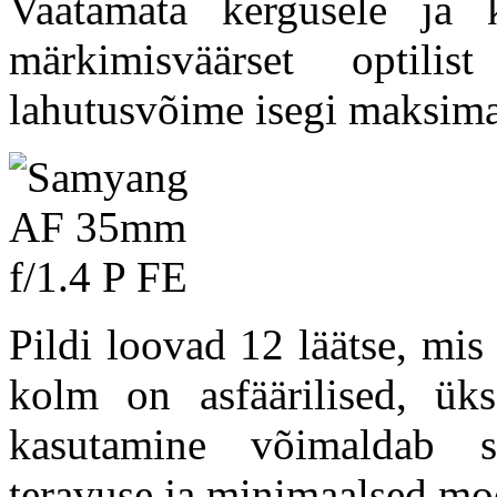
Vaatamata kergusele ja 
märkimisväärset optilist
lahutusvõime isegi maksimaa
Pildi loovad 12 läätse, mis
kolm on asfäärilised, ü
kasutamine võimaldab sa
teravuse ja minimaalsed mo