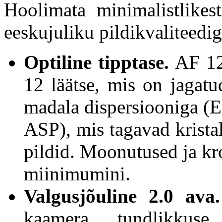
Hoolimata minimalistlikes
eeskujuliku pildikvaliteedig
Optiline tipptase.
AF 12
12 läätse, mis on jagatu
madala dispersiooniga (ED
ASP), mis tagavad kristal
pildid. Moonutused ja kr
miinimumini.
Valgusjõuline 2.0 av
kaamera tundlikkus