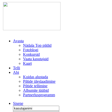
Avasta
Nädala Top pildid
Fotoblogi
Konkursid
Vaata kasutajaid
Kaart
Telli
Abi
Kuidas alustada
Piltide üleslaadimine
Piltide tellimine
Albumite tüübid
Partnerlusprogramm
Sisene