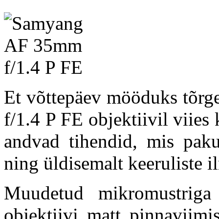
Et võttepäev mööduks tõrg
f/1.4 P FE objektiivil viies 
andvad tihendid, mis paku
ning üldisemalt keeruliste i
Muudetud mikromustriga
objektiivi matt pinnaviimi