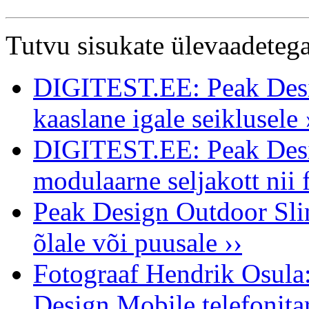
Tutvu sisukate ülevaadetega
DIGITEST.EE: Peak Desig
kaaslane igale seiklusele 
DIGITEST.EE: Peak Desi
modulaarne seljakott nii f
Peak Design Outdoor Slin
õlale või puusale ››
Fotograaf Hendrik Osula
Design Mobile telefonita