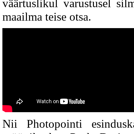
väärtuslikul varustusel sil
maailma teise otsa.
Nii Photopointi esindusk