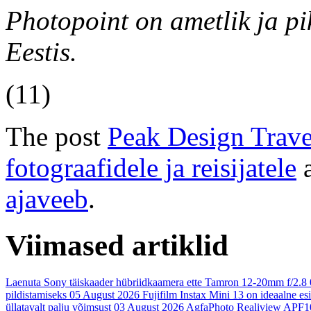
Photopoint on ametlik ja p
Eestis.
(11)
The post
Peak Design Trave
fotograafidele ja reisijatele
a
ajaveeb
.
Viimased artiklid
Laenuta Sony täiskaader hübriidkaamera ette Tamron 12-20mm f/2.8
pildistamiseks
05 August 2026
Fujifilm Instax Mini 13 on ideaalne es
üllatavalt palju võimsust
03 August 2026
AgfaPhoto Realiview APF1