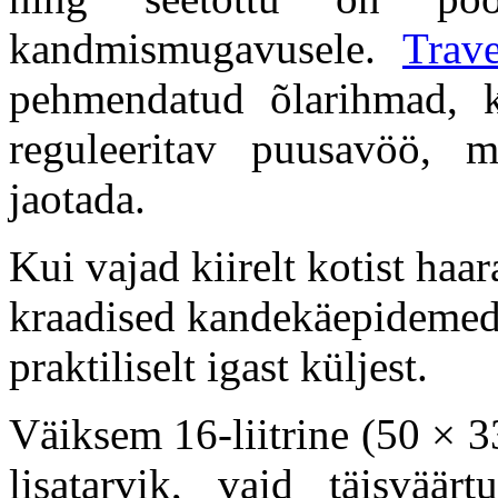
kandmismugavusele.
Trav
pehmendatud õlarihmad, ki
reguleeritav puusavöö, m
jaotada.
Kui vajad kiirelt kotist haa
kraadised kandekäepidemed,
praktiliselt igast küljest.
Väiksem 16-liitrine (50 × 33
lisatarvik, vaid täisväär