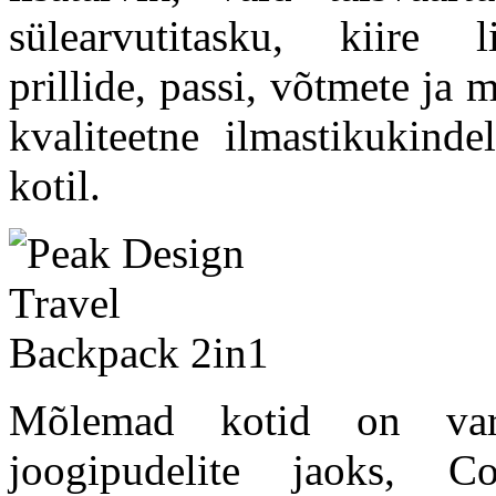
sülearvutitasku, kiire l
prillide, passi, võtmete ja
kvaliteetne ilmastikukind
kotil.
Mõlemad kotid on varus
joogipudelite jaoks, 