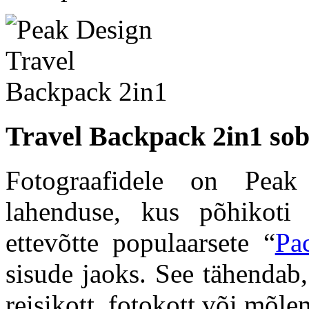
Travel Backpack 2in1 sobi
Fotograafidele on Peak
lahenduse, kus põhikoti
ettevõtte populaarsete “
Pa
sisude jaoks. See tähendab,
reisikott, fotokott või mõle