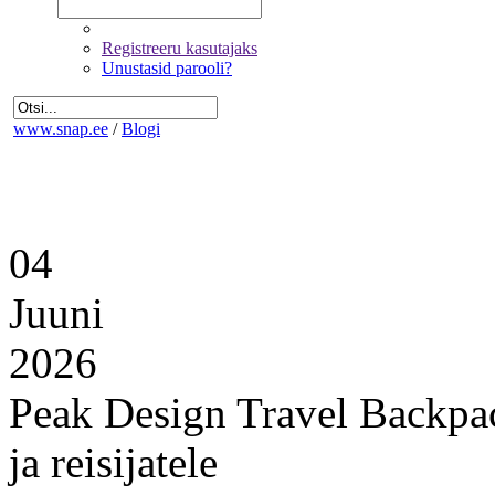
Registreeru kasutajaks
Unustasid parooli?
www.snap.ee
/
Blogi
04
Juuni
2026
Peak Design Travel Backpac
ja reisijatele