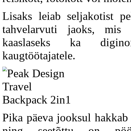
Lisaks leiab seljakotist p
tahvelarvuti jaoks, mis
kaaslaseks ka diginom
kaugtöötajatele.
Pika päeva jooksul hakkab 
ning seetõttu on pöö