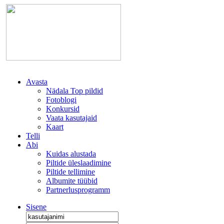
Avasta
Nädala Top pildid
Fotoblogi
Konkursid
Vaata kasutajaid
Kaart
Telli
Abi
Kuidas alustada
Piltide üleslaadimine
Piltide tellimine
Albumite tüübid
Partnerlusprogramm
Sisene