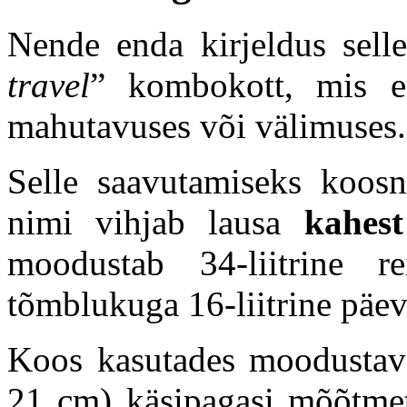
Nende enda kirjeldus sell
travel
” kombokott, mis ei
mahutavuses või välimuses.
Selle saavutamiseks koos
nimi vihjab lausa
kahest
moodustab 34-liitrine re
tõmblukuga 16-liitrine päev
Koos kasutades moodustava
21 cm) käsipagasi mõõtmet