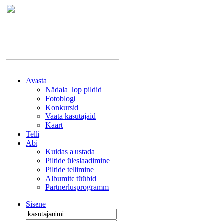
Avasta
Nädala Top pildid
Fotoblogi
Konkursid
Vaata kasutajaid
Kaart
Telli
Abi
Kuidas alustada
Piltide üleslaadimine
Piltide tellimine
Albumite tüübid
Partnerlusprogramm
Sisene