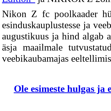
Nikon Z fc poolkaader hü
esinduskauplustesse ja vee
augustikuus ja hind algab 
äsja maailmale tutvustat
veebikaubamajas eeltellimis
Ole esimeste hulgas ja e