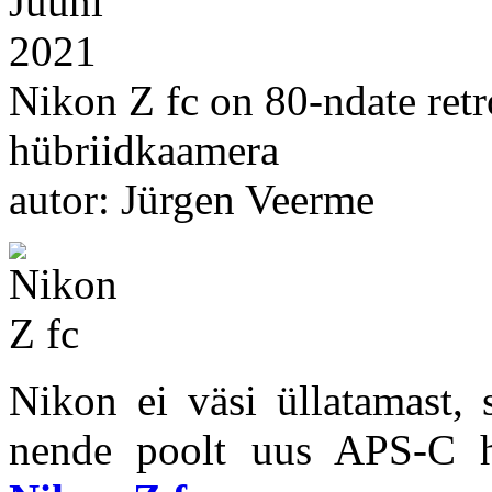
Juuni
2021
Nikon Z fc on 80-ndate ret
hübriidkaamera
autor: Jürgen Veerme
Nikon ei väsi üllatamast, 
nende poolt uus APS-C h