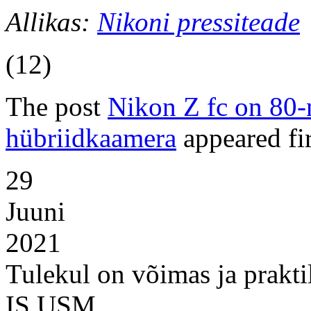
Allikas:
Nikoni pressiteade
(12)
The post
Nikon Z fc on 80-
hübriidkaamera
appeared fi
29
Juuni
2021
Tulekul on võimas ja prak
IS USM