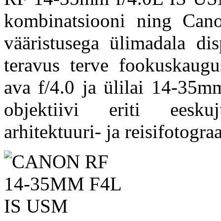
kombinatsiooni ning Can
vääristusega ülimadala dis
teravus terve fookuskaugu
ava f/4.0 ja ülilai 14-35
objektiivi eriti eesku
arhitektuuri- ja reisifotograa