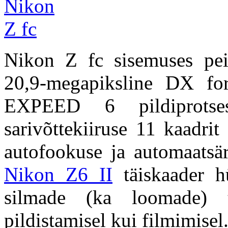
Nikon Z fc sisemuses pe
20,9-megapiksline DX fo
EXPEED 6 pildiprotse
sarivõttekiiruse 11 kaadri
autofookuse ja automaatsär
Nikon Z6 II
täiskaader h
silmade (ka loomade) tu
pildistamisel kui filmimisel