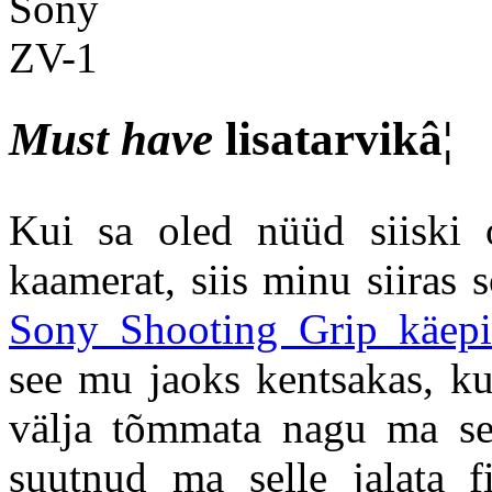
Must have
lisatarvikâ¦
Kui sa oled nüüd siiski o
kaamerat, siis minu siiras 
Sony Shooting Grip käepid
see mu jaoks kentsakas, ku
välja tõmmata nagu ma sen
suutnud ma selle jalata fi