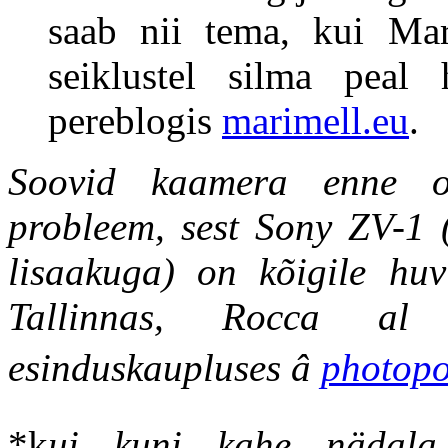
saab nii tema, kui Mar
seiklustel silma peal
pereblogis
marimell.eu
.
Soovid kaamera enne os
probleem, sest Sony ZV-1
lisaakuga) on kõigile huvi
Tallinnas, Rocca al 
esinduskaupluses â
photopoi
*k
ui kuni kahe nädala 