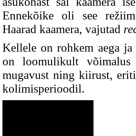
asukohast sai kaamera ise
Ennekõike oli see režii
Haarad kaamera, vajutad
re
Kellele on rohkem aega ja s
on loomulikult võimalus 
mugavust ning kiirust, eri
kolimisperioodil.