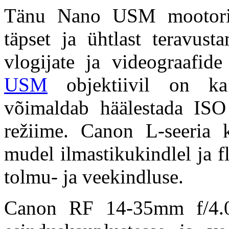
Tänu Nano USM mootorile 
täpset ja ühtlast teravust
vlogijate ja videograafid
USM
objektiivil on ka
võimaldab häälestada IS
režiime. Canon L-seeria k
mudel ilmastikukindlel ja f
tolmu- ja veekindluse.
Canon RF 14-35mm f/4.