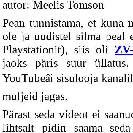
autor: Meelis Tomson
Pean tunnistama, et kuna
ole ja uudistel silma peal 
Playstationit), siis oli
ZV
jaoks päris suur üllatus
YouTubeâi sisulooja kanali
muljeid jagas.
Pärast seda videot ei saan
lihtsalt pidin saama seda