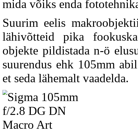
mida võiks enda fototehnika 
Suurim eelis makroobjekti
lähivõtteid pika fookusk
objekte pildistada n-ö elus
suurendus ehk 105mm abil 
et seda lähemalt vaadelda.