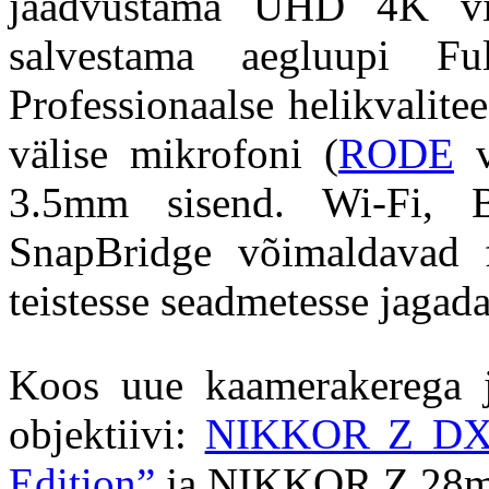
jäädvustama UHD 4K vid
salvestama aegluupi Fu
Professionaalse helikvalit
välise mikrofoni (
RODE
v
3.5mm sisend. Wi-Fi, B
SnapBridge võimaldavad f
teistesse seadmetesse jagada
Koos uue kaamerakerega 
objektiivi:
NIKKOR Z DX 1
Edition”
ja NIKKOR Z 28mm