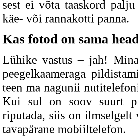
sest ei võta taaskord palj
käe- või rannakotti panna.
Kas fotod on sama head
Lühike vastus – jah! Mina
peegelkaameraga pildistami
teen ma nagunii nutitelefoni
Kui sul on soov suurt pla
riputada, siis on ilmselgel
tavapärane mobiiltelefon.