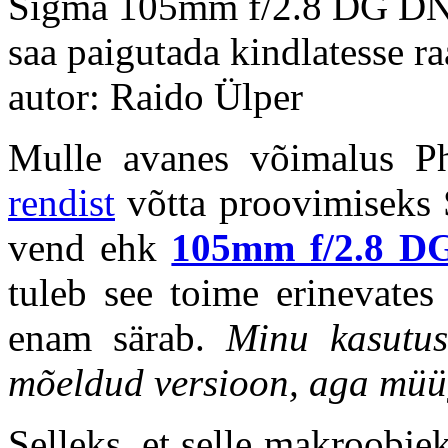
Sigma 105mm f/2.8 DG DN M
saa paigutada kindlatesse r
autor: Raido Ülper
Mulle avanes võimalus P
rendist
võtta proovimiseks 
vend ehk
105mm f/2.8 D
tuleb see toime erinevates
enam särab.
Minu kasutus
mõeldud versioon, aga müüg
Selleks, et selle makroobjek