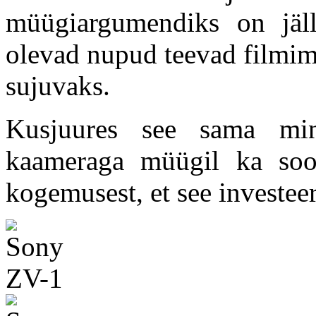
müügiargumendiks on jäll
olevad nupud teevad filmimi
sujuvaks.
Kusjuures see sama mi
kaameraga müügil ka soo
kogemusest, et see investeer