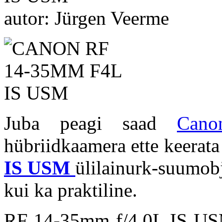
autor: Jürgen Veerme
Juba peagi saad
Can
hübriidkaamera ette keerat
IS USM
ülilainurk-suumobj
kui ka praktiline.
RF 14-35mm f/4.0L IS USM 