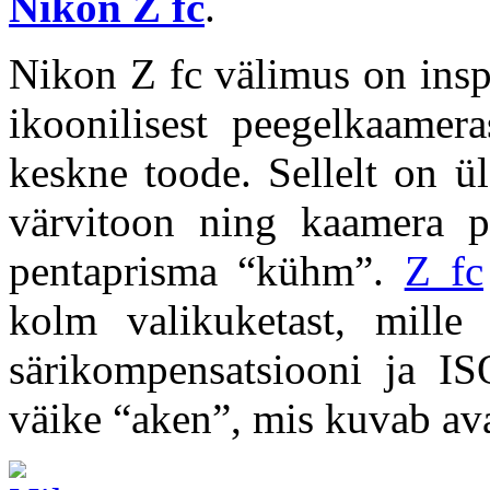
Nikon Z fc
.
Nikon Z fc välimus on inspi
ikoonilisest peegelkaame
keskne toode. Sellelt on ü
värvitoon ning kaamera pe
pentaprisma “kühm”.
Z fc
kolm valikuketast, mille 
särikompensatsiooni ja IS
väike “aken”, mis kuvab av