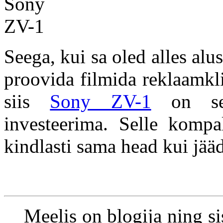
Seega, kui sa oled alles alu
proovida filmida reklaamkl
siis
Sony ZV-1
on see
investeerima. Selle komp
kindlasti sama head kui jääd
Meelis on blogija ning s