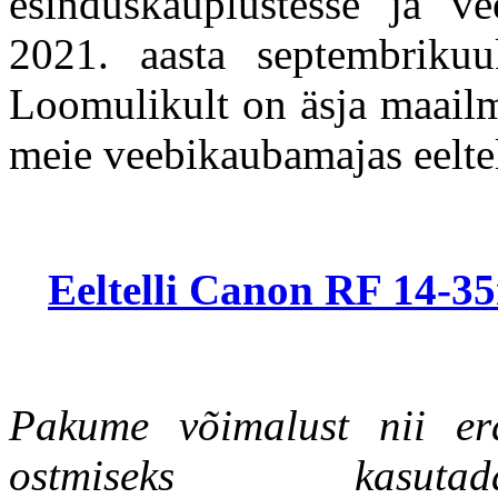
esinduskauplustesse ja v
2021. aasta septembrik
Loomulikult on äsja maailm
meie veebikaubamajas eeltel
Eeltelli Canon RF 14-35
Pakume võimalust nii erai
ostmiseks kas