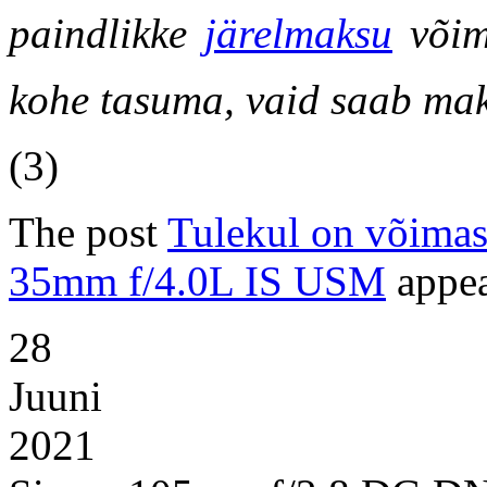
paindlikke
järelmaksu
võima
kohe tasuma, vaid saab ma
(3)
The post
Tulekul on võimas
35mm f/4.0L IS USM
appea
28
Juuni
2021