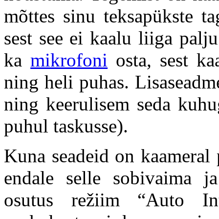
mõttes sinu teksapükste ta
sest see ei kaalu liiga palju
ka
mikrofoni
osta, sest k
ning heli puhas. Lisaseadme
ning keerulisem seda kuhug
puhul ta
Kuna seadeid on kaameral pa
endale selle sobivaima 
osutus režiim “Auto Int