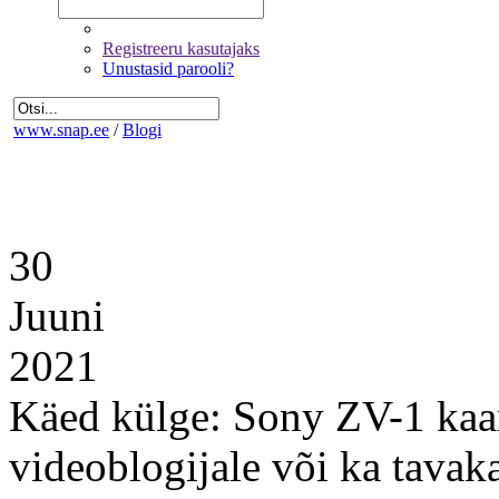
Registreeru kasutajaks
Unustasid parooli?
www.snap.ee
/
Blogi
30
Juuni
2021
Käed külge: Sony ZV-1 kaam
videoblogijale või ka tavak