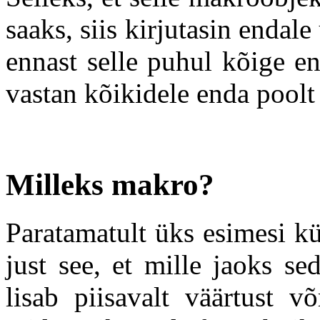
saaks, siis kirjutasin enda
ennast selle puhul kõige en
vastan kõikidele enda poolt
Milleks makro?
Paratamatult üks esimesi k
just see, et mille jaoks s
lisab piisavalt väärtust v