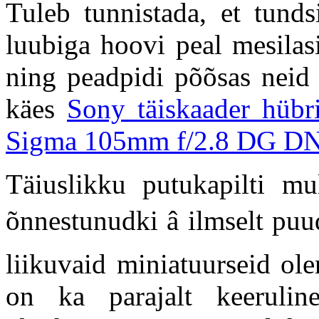
Tuleb tunnistada, et tunds
luubiga hoovi peal mesilas
ning peadpidi põõsas neid 
käes
Sony täiskaader hübr
Sigma 105mm f/2.8 DG DN
Täiuslikku putukapilti m
õnnestunudki â ilmselt pu
liikuvaid miniatuurseid ole
on ka parajalt keeruline