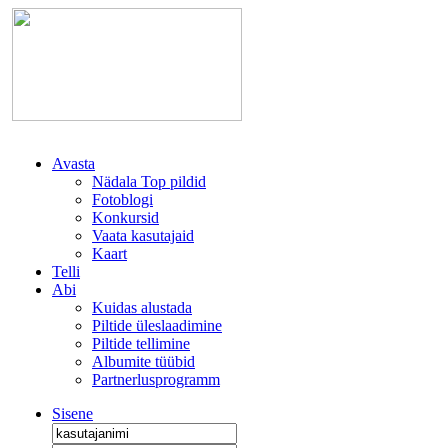
Avasta
Nädala Top pildid
Fotoblogi
Konkursid
Vaata kasutajaid
Kaart
Telli
Abi
Kuidas alustada
Piltide üleslaadimine
Piltide tellimine
Albumite tüübid
Partnerlusprogramm
Sisene