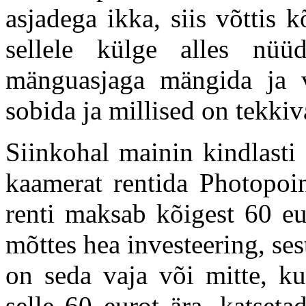
asjadega ikka, siis võttis
sellele külge alles nü
mänguasjaga mängida ja v
sobida ja millised on tekki
Siinkohal mainin kindlasti
kaamerat rentida Photopoin
renti maksab kõigest 60 eur
mõttes hea investeering, ses
on seda vaja või mitte, ku
selle 60 eurot ära, katseta