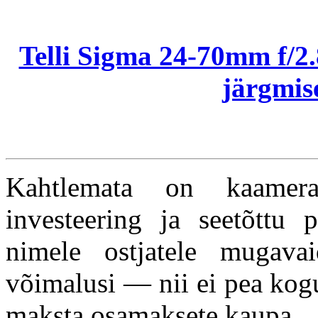
Telli Sigma 24-70mm f/2.8
järgmise
Kahtlemata on kaamerav
investeering ja seetõttu p
nimele ostjatele mugav
võimalusi — nii ei pea kog
maksta osamaksete kaupa.