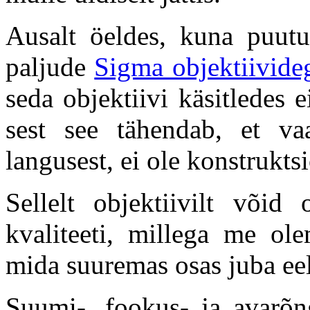
Ausalt öeldes, kuna puut
paljude
Sigma objektiivide
seda objektiivi käsitledes 
sest see tähendab, et va
langusest, ei ole konstrukt
Sellelt objektiivilt või
kvaliteeti, millega me ol
mida suuremas osas juba ee
Suumi-, fookus- ja avarõn