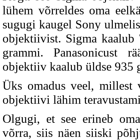
lühem võrreldes oma eelkäi
sugugi kaugel Sony ulmelis
objektiivist. Sigma kaalu
grammi. Panasonicust rä
objektiiv kaalub üldse 935
Üks omadus veel, millest 
objektiivi lähim teravusta
Olgugi, et see erineb oma 
võrra, siis näen siiski põh