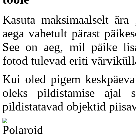
Kasuta maksimaalselt ära 
aega vahetult pärast päike
See on aeg, mil päike lis
fotod tulevad eriti värviküll
Kui oled pigem keskpäeval 
oleks pildistamise ajal 
pildistatavad objektid piisa