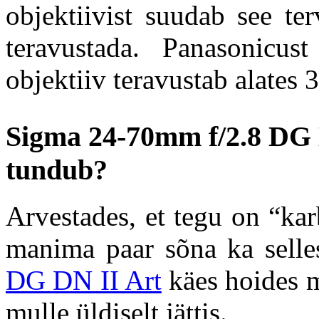
objektiivist suudab see te
teravustada. Panasonicust
objektiiv teravustab alates 
Sigma 24-70mm f/2.8 DG D
tundub?
Arvestades, et tegu on “karb
manima paar sõna ka selle
DG DN II Art
käes hoides m
mulle üldiselt jättis.