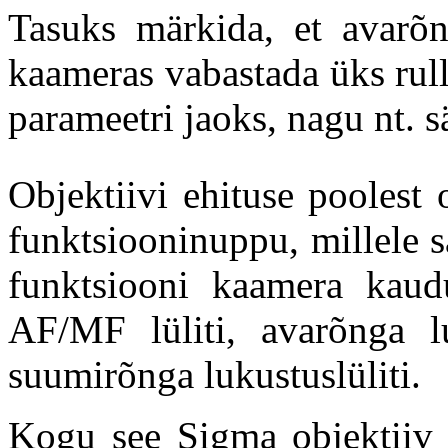
Tasuks märkida, et avarõ
kaameras vabastada üks rul
parameetri jaoks, nagu nt. 
Objektiivi ehituse poolest 
funktsiooninuppu, millele s
funktsiooni kaamera kaudu
AF/MF lüliti, avarõnga lu
suumirõnga lukustuslüliti.
Kogu see Sigma objektii