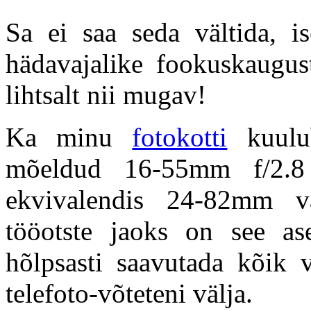
Sa ei saa seda vältida, is
hädavajalike fookuskaugus
lihtsalt nii mugav!
Ka minu
fotokotti
kuulub
mõeldud 16-55mm f/2.8
ekvivalendis 24-82mm 
tööotste jaoks on see a
hõlpsasti saavutada kõik v
telefoto-võteteni välja.