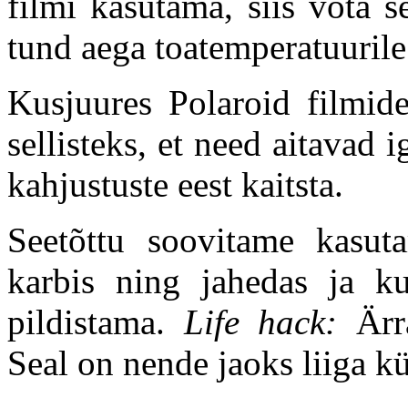
filmi kasutama, siis võta 
tund aega toatemperatuurile
Kusjuures Polaroid filmid
sellisteks, et need aitavad 
kahjustuste eest kaitsta.
Seetõttu soovitame kasuta
karbis ning jahedas ja ku
pildistama.
Life hack:
Ärr
Seal on nende jaoks liiga k