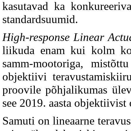
kasutavad ka konkureeri
standardsuumid.
High-response Linear Actu
liikuda enam kui kolm ko
samm-mootoriga, mistõttu
objektiivi teravustamiskiir
proovile põhjalikumas ülev
see 2019. aasta objektiivist
Samuti on lineaarne teravu