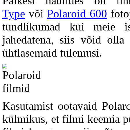
Päikest nautides on li
Type
või
Polaroid 600
foto
tundlikumad kui meie i
jahedatena, siis võid olla
ühtlasemaid tulemusi.
Kasutamist ootavaid Polar
külmikus, et filmi keemia p