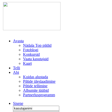
Avasta
Nädala Top pildid
Fotoblogi
Konkursid
Vaata kasutajaid
Kaart
Telli
Abi
Kuidas alustada
Piltide üleslaadimine
Piltide tellimine
Albumite tüübid
Partnerlusprogramm
Sisene