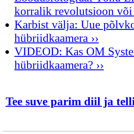
korralik revolutsioon võ
Karbist välja: Uue põl
hübriidkaamera ››
VIDEOD: Kas OM System 
hübriidkaamera? ››
Tee suve parim diil ja te