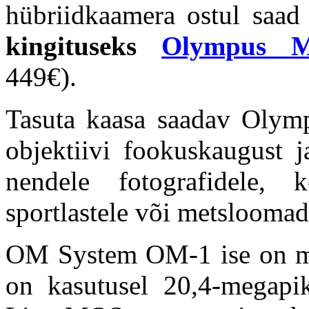
hübriidkaamera ostul saad
kingituseks
Olympus MC
449€).
Tasuta kaasa saadav Olymp
objektiivi fookuskaugust j
nendele fotografidele,
sportlastele või metslooma
OM System OM-1 ise on mui
on kasutusel
20,4-megapik