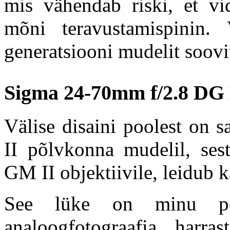
mis vähendab riski, et vid
mõni teravustamispinin. 
generatsiooni mudelit soovi
Sigma 24-70mm f/2.8 DG D
Välise disaini poolest on 
II põlvkonna mudelil, ses
GM II objektiivile, leidub k
See lüke on minu poo
analoogfotograafia harra