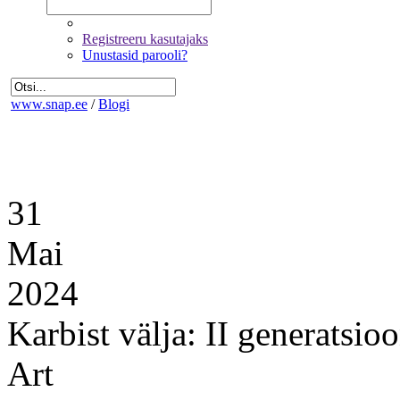
Registreeru kasutajaks
Unustasid parooli?
www.snap.ee
/
Blogi
31
Mai
2024
Karbist välja: II generats
Art