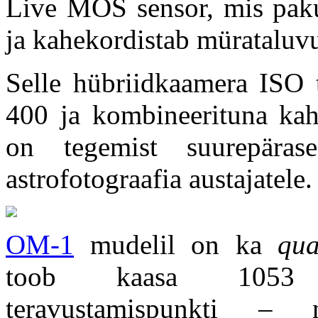
Live MOS sensor, mis pakub
ja kahekordistab mürataluvu
Selle hübriidkaamera ISO 
400 ja kombineerituna kahe
on tegemist suurepära
astrofotograafia austajatele
OM-1
mudelil on ka
qua
toob kaasa 1053 ris
teravustamispunkti –