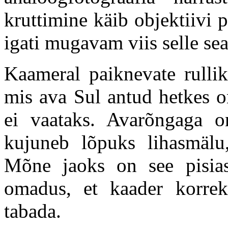
kruttimine käib objektiivi 
igati mugavam viis selle se
Kaameral paiknevate rullik
mis ava Sul antud hetkes o
ei vaataks. Avarõngaga o
kujuneb lõpuks lihasmälu
Mõne jaoks on see pisias
omadus, et kaader korrekt
tabada.