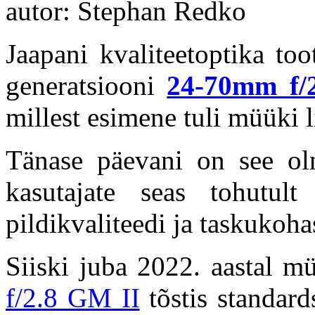
autor: Stephan Redko
Jaapani kvaliteetoptika to
generatsiooni
24-70mm f/
millest esimene tuli müüki li
Tänase päevani on see oln
kasutajate seas tohutul
pildikvaliteedi ja taskukoha
Siiski juba 2022. aastal m
f/2.8 GM II
tõstis standard