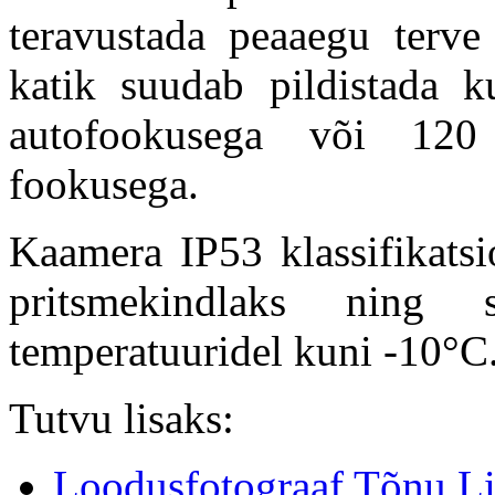
teravustada peaaegu terve 
katik suudab pildistada k
autofookusega või 120 
fookusega.
Kaamera IP53 klassifikats
pritsmekindlaks ning
temperatuuridel kuni -10°C
Tutvu lisaks:
Loodusfotograaf Tõnu L