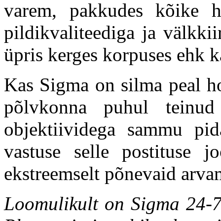
varem, pakkudes kõike hea
pildikvaliteediga ja välkk
üpris kerges korpuses ehk 
Kas Sigma on silma peal h
põlvkonna puhul teinud
objektiividega sammu pid
vastuse selle postituse 
ekstreemselt põnevaid arvam
Loomulikult on Sigma 24-