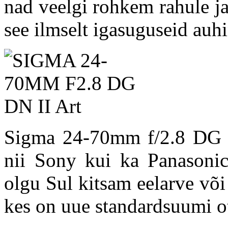
nad veelgi rohkem rahule ja
see ilmselt igasuguseid auh
Sigma 24-70mm f/2.8 DG D
nii Sony kui ka Panasonic 
olgu Sul kitsam eelarve või 
kes on uue standardsuumi o