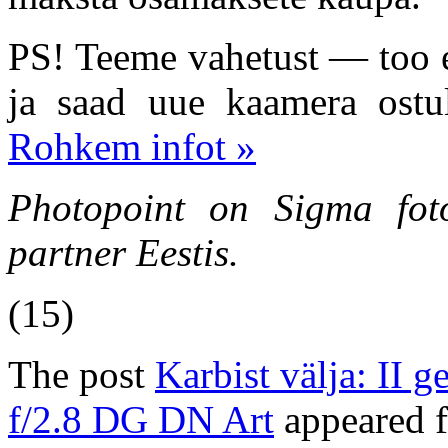
PS! Teeme vahetust — too e
ja saad uue kaamera ostul
Rohkem infot »
Photopoint on Sigma foto
partner Eestis.
(15)
The post
Karbist välja: II
f/2.8 DG DN Art
appeared f