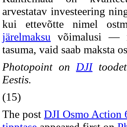
arvestatav investeering nin
kui ettevõtte nimel ost
järelmaksu
võimalusi — n
tasuma, vaid saab maksta o
Photopoint on
DJI
toodet
Eestis.
(15)
The post
DJI Osmo Action 6
tipptase
appeared first on
Ph