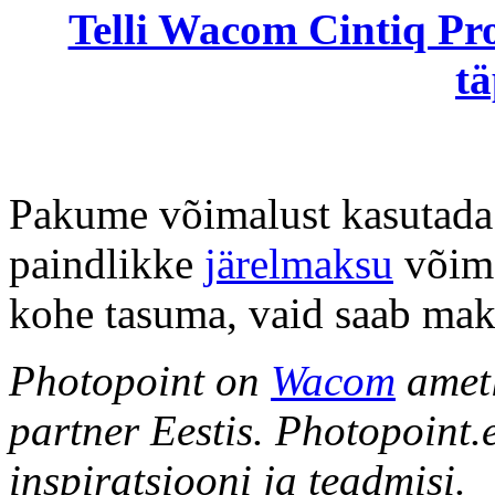
Telli Wacom Cintiq Pro 
tä
Pakume võimalust kasutada
paindlikke
järelmaksu
võima
kohe tasuma, vaid saab ma
Photopoint on
Wacom
ametl
partner Eestis. Photopoint.
inspiratsiooni ja teadmisi.