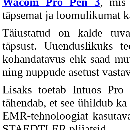
Wacom Pro Pen 3
, mis
täpsemat ja loomulikumat 
Täiustatud on kalde tuvas
täpsust. Uuenduslikuks tee
kohandatavus ehk saad muut
ning nuppude asetust vastava
Lisaks toetab Intuos Pro
tähendab, et see ühildub ka
EMR-tehnoloogiat kasutav
STAEDTLER pliiatsid.