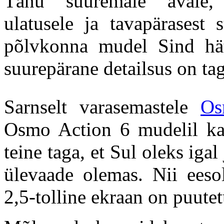
Tänu suuremale avale, 1
ulatusele ja tavapärasest 
põlvkonna mudel Sind hät
suurepärane detailsus on tag
Sarnselt varasemastele
Os
Osmo Action 6 mudelil kas
teine taga, et Sul oleks igal
ülevaade olemas. Nii eesol
2,5-tolline ekraan on puutet