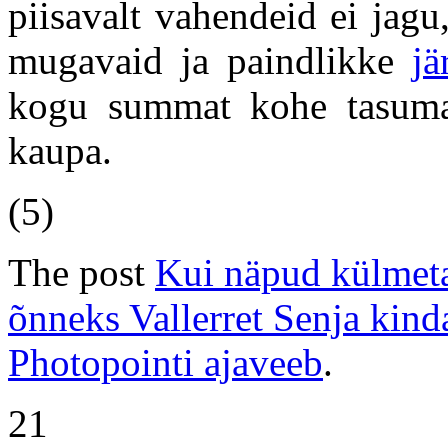
piisavalt vahendeid ei jag
mugavaid ja paindlikke
jä
kogu summat kohe tasuma
kaupa.
(5)
The post
Kui näpud külmetav
õnneks Vallerret Senja kind
Photopointi ajaveeb
.
21