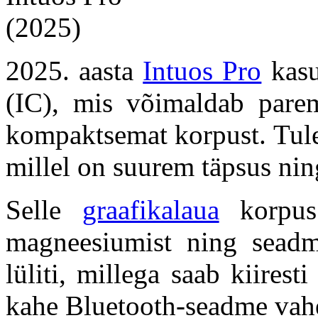
2025. aasta
Intuos Pro
kasut
(IC), mis võimaldab parem
kompaktsemat korpust. Tule
millel on suurem täpsus ni
Selle
graafikalaua
korpus 
magneesiumist ning seadm
lüliti, millega saab kiire
kahe Bluetooth-seadme vah