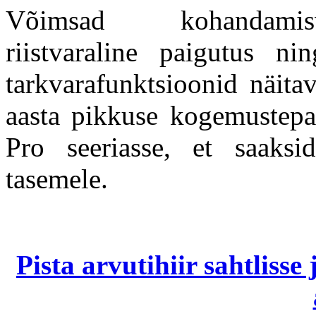
Võimsad kohandamisv
riistvaraline paigutus n
tarkvarafunktsioonid näita
aasta pikkuse kogemustepa
Pro seeriasse, et saaksi
tasemele.
Pista arvutihiir sahtliss