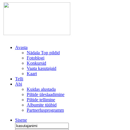
Avasta
Nädala Top pildid
Fotoblogi
Konkursid
Vaata kasutajaid
Kaart
Telli
Abi
Kuidas alustada
Piltide üleslaadimine
Piltide tellimine
Albumite tüübid
Partnerlusprogramm
Sisene