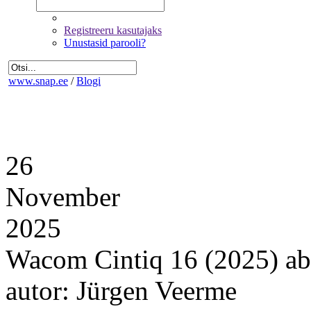
Registreeru kasutajaks
Unustasid parooli?
www.snap.ee
/
Blogi
26
November
2025
Wacom Cintiq 16 (2025) abi
autor: Jürgen Veerme