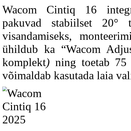
Wacom Cintiq 16 integre
pakuvad stabiilset 20°
visandamiseks, monteerimi
ühildub ka “Wacom Adjus
komplekt
)
ning toetab 75
võimaldab kasutada laia val