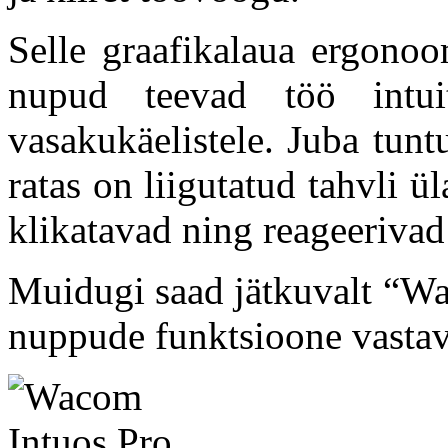
Selle graafikalaua ergonoo
nupud teevad töö intui
vasakukäelistele. Juba tun
ratas on liigutatud tahvli ü
klikatavad ning reageerivad
Muidugi saad jätkuvalt “Wa
nuppude funktsioone vastava