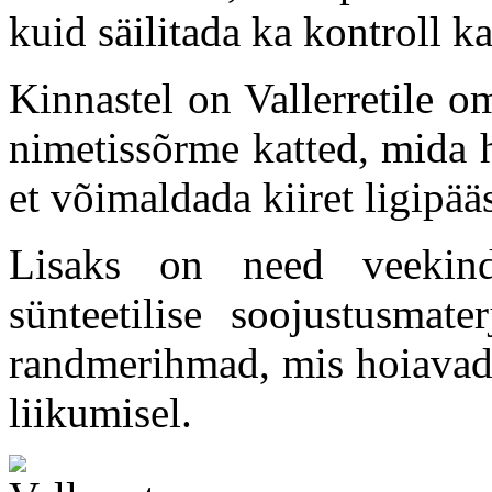
kuid säilitada ka kontroll k
Kinnastel on Vallerretile o
nimetissõrme katted, mida 
et võimaldada kiiret ligipä
Lisaks on need veekindl
sünteetilise soojustusmat
randmerihmad, mis hoiavad 
liikumisel.