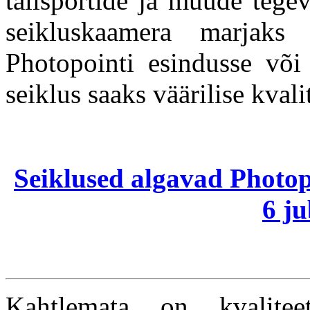
talisportide ja muude tegev
seikluskaamera marjak
Photopointi esindusse või 
seiklus saaks väärilise kval
Seiklused algavad Photopo
6 ju
Kahtlemata on kvalitee