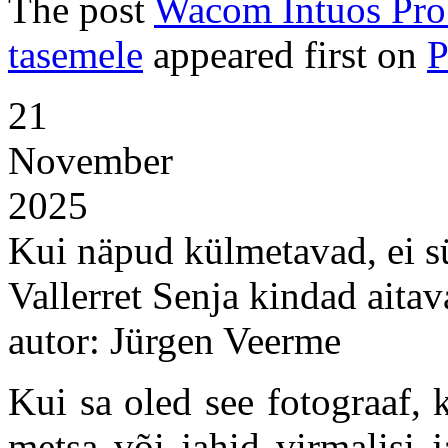
The post
Wacom Intuos Pro 
tasemele
appeared first on
P
21
November
2025
Kui näpud külmetavad, ei sü
Vallerret Senja kindad aita
autor: Jürgen Veerme
Kui sa oled see fotograaf, 
metsa või jahid virmalisi 