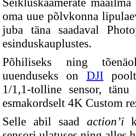
Seikluskaamerate maailma 
oma uue põlvkonna lipulae
juba täna saadaval Photo
esinduskauplustes.
Põhiliseks ning tõenäo
uuenduseks on
DJI
poolt
1/1,1-tolline sensor, tän
esmakordselt 4K Custom re
Selle abil saad
action’i
kä
sensori ulatuses ning alles 