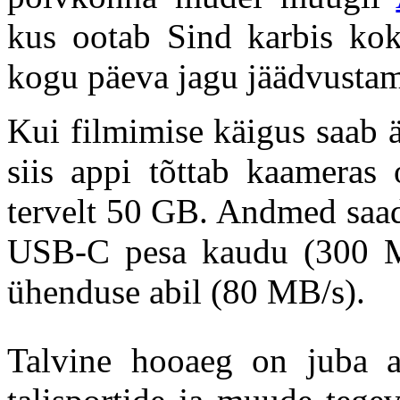
kus ootab Sind karbis kok
kogu päeva jagu jäädvustam
Kui filmimise käigus saab ä
siis appi tõttab kaameras
tervelt 50 GB. Andmed saad 
USB-C pesa kaudu (300 M
ühenduse abil (80 MB/s).
Talvine hooaeg on juba a