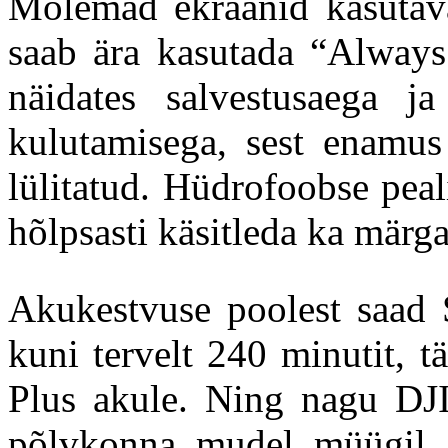
Mõlemad ekraanid kasutav
saab ära kasutada “Always
näidates salvestusaega j
kulutamisega, sest enamus 
lülitatud. Hüdrofoobse peal
hõlpsasti käsitleda ka märg
Akukestvuse poolest saad
kuni tervelt 240 minutit,
Plus akule. Ning nagu DJI
põlvkonna mudel müügil