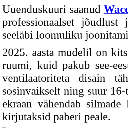
Uuenduskuuri saanud
Waco
professionaalset jõudlust
seeläbi loomuliku joonitami
2025. aasta mudelil on kit
ruumi, kuid pakub see-eest
ventilaatoriteta disain 
sosinvaikselt ning suur 16
ekraan vähendab silmade k
kirjutaksid paberi peale.