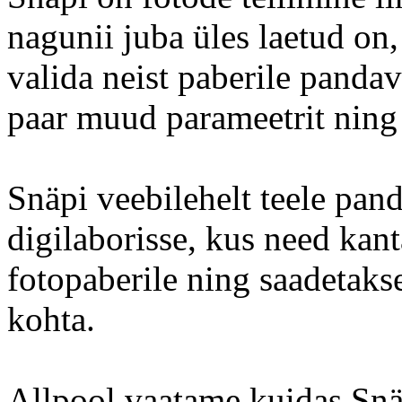
nagunii juba üles laetud on,
valida neist paberile pandav
paar muud parameetrit ning 
Snäpi veebilehelt teele pan
digilaborisse, kus need kan
fotopaberile ning saadetaks
kohta.
Allpool vaatame kuidas Snäp