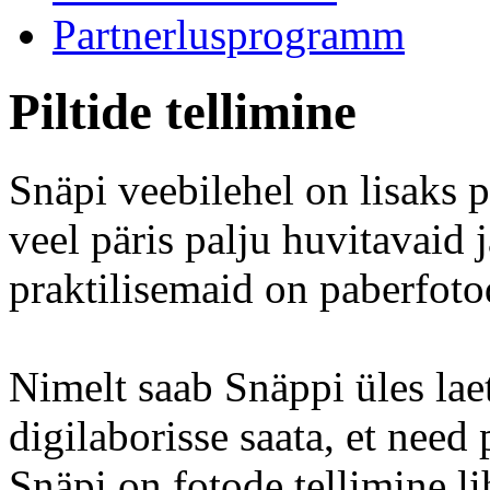
Partnerlusprogramm
Piltide tellimine
Snäpi veebilehel on lisaks 
veel päris palju huvitavaid
praktilisemaid on paberfoto
Nimelt saab Snäppi üles laet
digilaborisse saata, et need
Snäpi on fotode tellimine lih