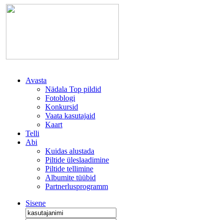
Avasta
Nädala Top pildid
Fotoblogi
Konkursid
Vaata kasutajaid
Kaart
Telli
Abi
Kuidas alustada
Piltide üleslaadimine
Piltide tellimine
Albumite tüübid
Partnerlusprogramm
Sisene