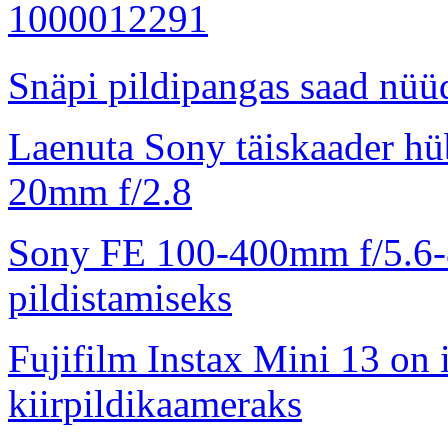
Snäpi pildipangas saad nüüd
Laenuta Sony täiskaader hü
20mm f/2.8
Sony FE 100-400mm f/5.6-8
pildistamiseks
Fujifilm Instax Mini 13 on 
kiirpildikaameraks