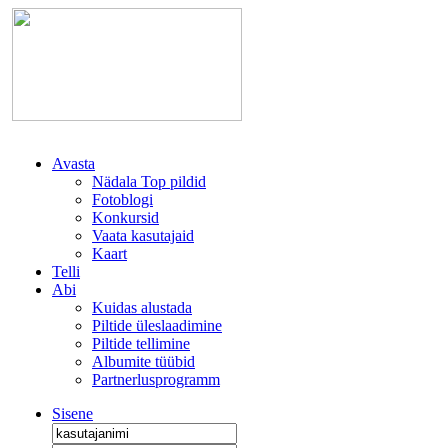
Avasta
Nädala Top pildid
Fotoblogi
Konkursid
Vaata kasutajaid
Kaart
Telli
Abi
Kuidas alustada
Piltide üleslaadimine
Piltide tellimine
Albumite tüübid
Partnerlusprogramm
Sisene