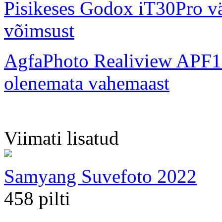
Pisikeses Godox iT30Pro väl
võimsust
AgfaPhoto Realiview APF1
olenemata vahemaast
Viimati lisatud
Samyang Suvefoto 2022
458 pilti