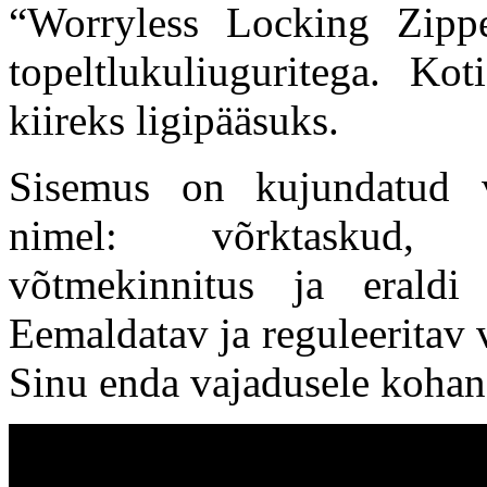
“Worryless Locking Zippe
topeltlukuliuguritega. Ko
kiireks ligipääsuks.
Sisemus on kujundatud võ
nimel: võrktaskud, ka
võtmekinnitus ja eraldi
Eemaldatav ja reguleeritav 
Sinu enda vajadusele kohan