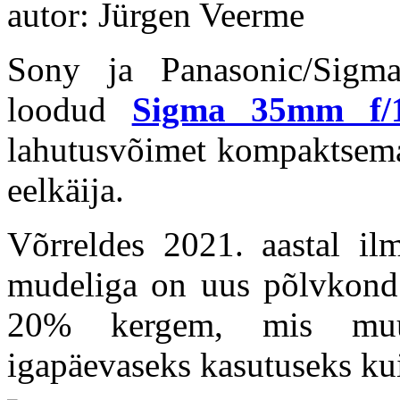
autor: Jürgen Veerme
Sony ja Panasonic/Sigma 
loodud
Sigma 35mm f/
lahutusvõimet kompaktsemas
eelkäija.
Võrreldes 2021. aastal i
mudeliga on uus põlvkond
20% kergem, mis muu
igapäevaseks kasutuseks ku