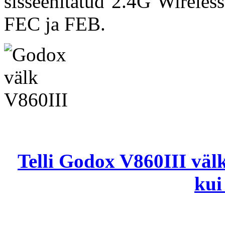
sisseehitatud 2.4G Wireles
FEC ja FEB.
Telli Godox V860III välk
kui