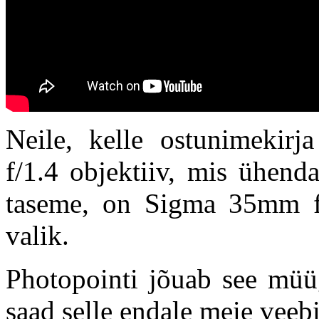
Neile, kelle ostunimekir
f/1.4 objektiiv, mis ühend
taseme, on Sigma 35mm f/
valik.
Photopointi jõuab see müüg
saad selle endale meie veeb