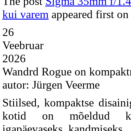
The post
Sigma 35mm f/1.4 
kui varem
appeared first o
26
Veebruar
2026
Wandrd Rogue on kompaktne 
autor: Jürgen Veerme
Stiilsed, kompaktse disai
kotid on mõeldud ker
igapäevaseks kandmiseks, 