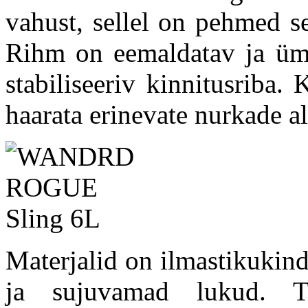
vahust, sellel on pehmed s
Rihm on eemaldatav ja ümb
stabiliseeriv kinnitusriba
haarata erinevate nurkade al
Materjalid on ilmastikukin
ja sujuvamad lukud. Tu