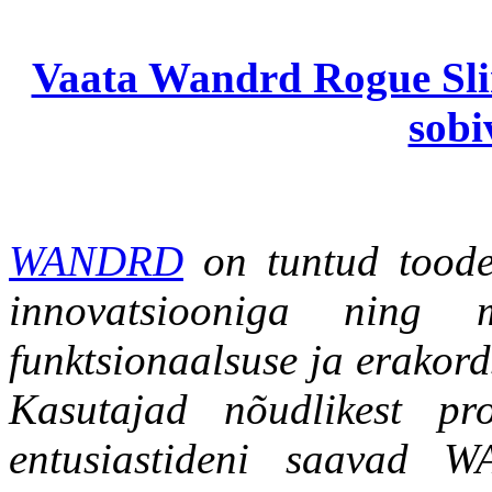
Vaata Wandrd Rogue Sling
sobi
WANDRD
on tuntud toodet
innovatsiooniga ning mi
funktsionaalsuse ja erakord
Kasutajad nõudlikest prof
entusiastideni saavad W