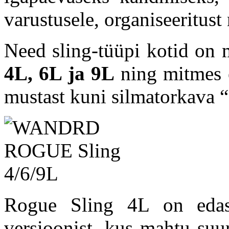
varustusele, organiseeritust
Need sling-tüüpi kotid on 
4L, 6L ja 9L
ning mitmes e
mustast kuni silmatorkava 
Rogue Sling 4L on edasia
versioonist, kus mahtu suur