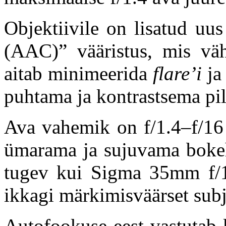
Objektiivile on lisatud u
(AAC)” vääristus, mis väh
aitab minimeerida
flare’i
j
puhtama ja kontrastsema pil
Ava vahemik on f/1.4–f/16 
ümarama ja sujuvama bokeh-
tugev kui Sigma 35mm f/1.
ikkagi märkimisväärset subj
Autofookuse eest vastutab