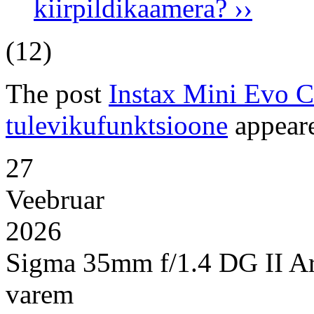
kiirpildikaamera? ››
(12)
The post
Instax Mini Evo C
tulevikufunktsioone
appeare
27
Veebruar
2026
Sigma 35mm f/1.4 DG II Ar
varem