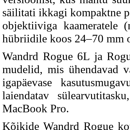
säilitati ikkagi kompaktne pr
objektiiviga kaameratele 
hübriidile koos 24–70 mm o
Wandrd Rogue 6L ja Rogu
mudelid, mis ühendavad v
igapäevase kasutusmugav
laiendatav sülearvutitas
MacBook Pro.
Kõikide Wandrd Rogue kot