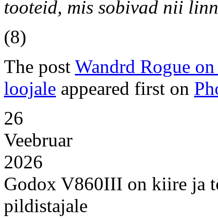
tooteid, mis sobivad nii lin
(8)
The post
Wandrd Rogue on k
loojale
appeared first on
Ph
26
Veebruar
2026
Godox V860III on kiire ja 
pildistajale