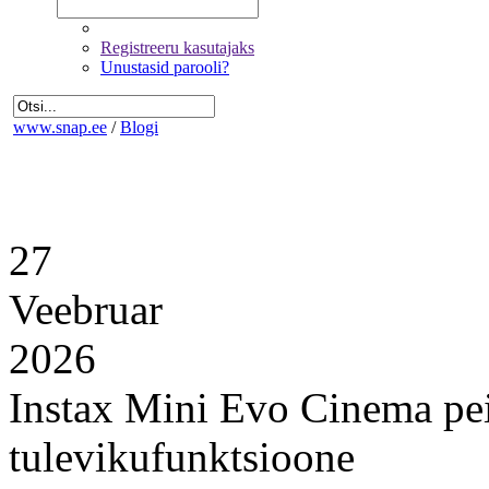
Registreeru kasutajaks
Unustasid parooli?
www.snap.ee
/
Blogi
27
Veebruar
2026
Instax Mini Evo Cinema pei
tulevikufunktsioone