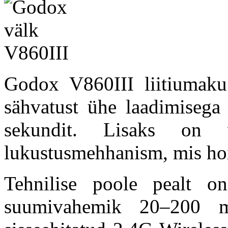
Godox V860III liitiumaku
sähvatust ühe laadimisega
sekundit. Lisaks on v
lukustusmehhanism, mis hoia
Tehnilise poole pealt o
suumivahemik 20–200 m