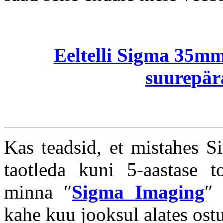
Eeltelli Sigma 35mm 
suurepära
Kas teadsid, et mistahes Si
taotleda kuni 5-aastase to
minna ″
Sigma Imaging
″ 
kahe kuu jooksul alates ost