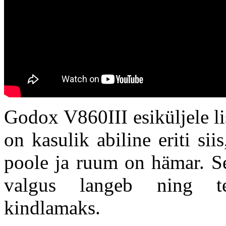
Godox V860III esiküljele l
on kasulik abiline eriti si
poole ja ruum on hämar. Se
valgus langeb ning te
kindlamaks.