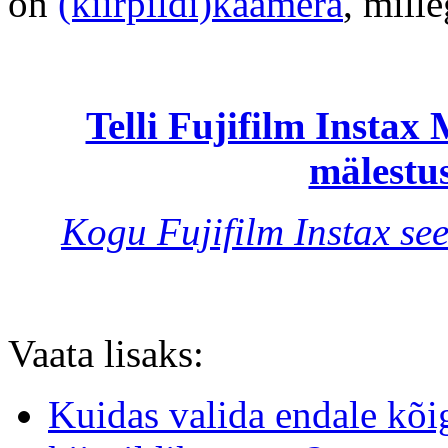
on
(kiirpildi)kaamera
, mill
Telli Fujifilm Instax
mälestusi
Kogu Fujifilm Instax see
Vaata lisaks:
Kuidas valida endale kõi