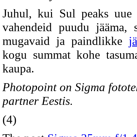
Juhul, kui Sul peaks uue o
vahendeid puudu jääma, s
mugavaid ja paindlikke
j
kogu summat kohe tasuma
kaupa.
Photopoint on Sigma fototeh
partner Eestis.
(4)