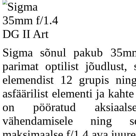
Sigma sõnul pakub 35mm
parimat optilist jõudlust,
elemendist 12 grupis ning
asfäärilist elementi ja kaht
on pööratud aksiaalse
vähendamisele ning se
maksimaalse f/1.4 ava juure