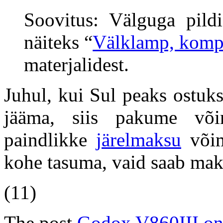
Soovitus: Välguga pildi
näiteks “
Välklamp, kompo
materjalidest.
Juhul, kui Sul peaks ostuk
jääma, siis pakume või
paindlikke
järelmaksu
võim
kohe tasuma, vaid saab mak
(11)
The post
Godox V860III on 