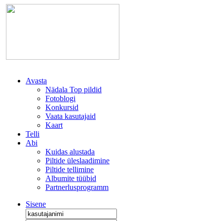
Avasta
Nädala Top pildid
Fotoblogi
Konkursid
Vaata kasutajaid
Kaart
Telli
Abi
Kuidas alustada
Piltide üleslaadimine
Piltide tellimine
Albumite tüübid
Partnerlusprogramm
Sisene