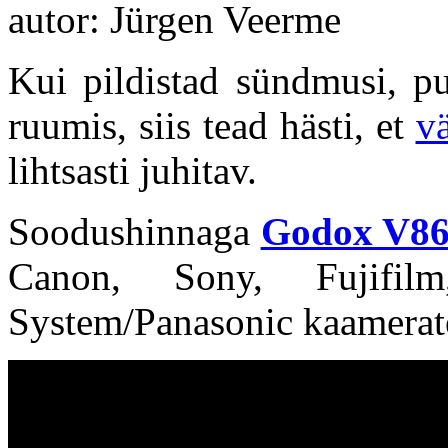
autor: Jürgen Veerme
Kui pildistad sündmusi, pu
ruumis, siis tead hästi, et
v
lihtsasti juhitav.
Soodushinnaga
Godox V86
Canon, Sony, Fujifi
System/Panasonic kaamerate