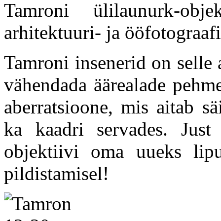
Tamroni ülilaunurk-obj
arhitektuuri- ja ööfotograaf
Tamroni insenerid on selle a
vähendada äärealade pehme
aberratsioone, mis aitab sä
ka kaadri servades. Just
objektiivi oma uueks lip
pildistamisel!