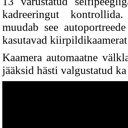
13 varustatud selfipeeglig
kadreeringut kontrolli
muudab see autoportreede 
kasutavad kiirpildikaamerat
Kaamera automaatne välklam
jääksid hästi valgustatud k