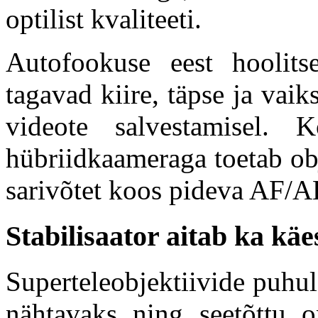
optilist kvaliteeti.
Autofookuse eest hoolits
tagavad kiire, täpse ja vaik
videote salvestamisel.
hübriidkaameraga toetab ob
sarivõtet koos pideva AF/A
Stabilisaator aitab ka käe
Superteleobjektiivide puhul
nähtavaks ning seetõttu