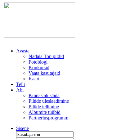
Avasta
Nädala Top pildid
Fotoblogi
Konkursid
Vaata kasutajaid
Kaart
Telli
Abi
Kuidas alustada
Piltide üleslaadimine
Piltide tellimine
Albumite tüübid
Partnerlusprogramm
Sisene