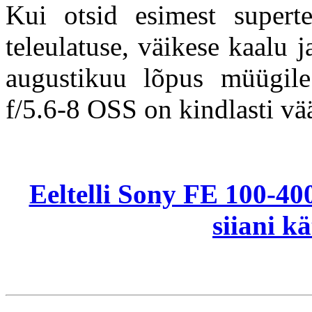
Kui otsid esimest superte
teleulatuse, väikese kaalu 
augustikuu lõpus müügi
f/5.6-8 OSS on kindlasti vää
Eeltelli Sony FE 100-40
siiani k