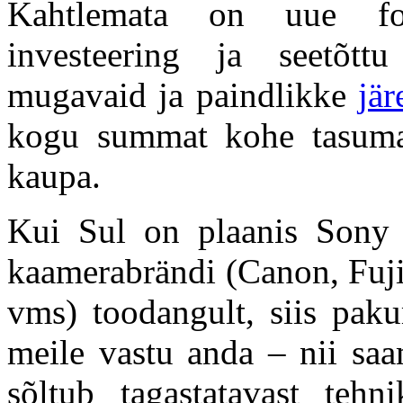
Kahtlemata on uue fot
investeering ja seetõt
mugavaid ja paindlikke
jä
kogu summat kohe tasuma
kaupa.
Kui Sul on plaanis Sony 
kaamerabrändi (Canon, Fuj
vms) toodangult, siis pak
meile vastu anda – nii saa
sõltub tagastatavast tehn