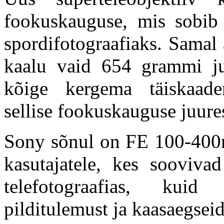
fookuskauguse, mis sobib s
spordifotograafiaks. Samal
kaalu vaid 654 grammi ju
kõige kergema täiskaader
sellise fookuskauguse juure
Sony sõnul on FE 100-400
kasutajatele, kes sooviv
telefotograafias, kuid
pilditulemust ja kaasaegsei