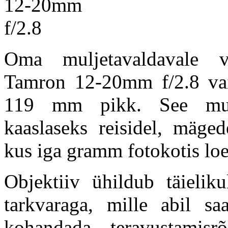
Oma muljetavaldavale v
Tamron 12-20mm f/2.8 va
119 mm pikk. See muud
kaaslaseks reisidel, mäge
kus iga gramm fotokotis loe
Objektiiv ühildub täieliku
tarkvaraga, mille abil sa
kohandada teravustamisr