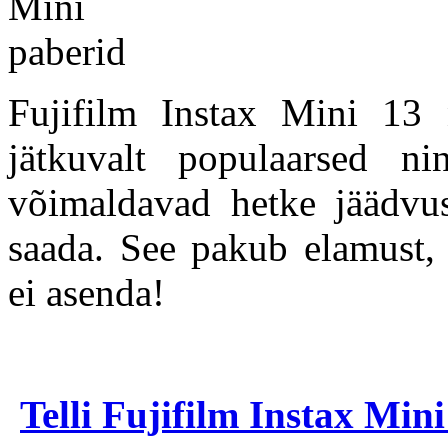
Fujifilm Instax Mini 13 n
jätkuvalt populaarsed n
võimaldavad hetke jäädvus
saada. See pakub elamust, 
ei asenda!
Telli Fujifilm Instax Min