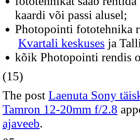
fototehnikat saab rentida
kaardi või passi alusel;
Photopointi fototehnika 
Kvartali keskuses
ja Tal
kõik Photopointi rendis 
(15)
The post
Laenuta Sony täis
Tamron 12-20mm f/2.8
appe
ajaveeb
.