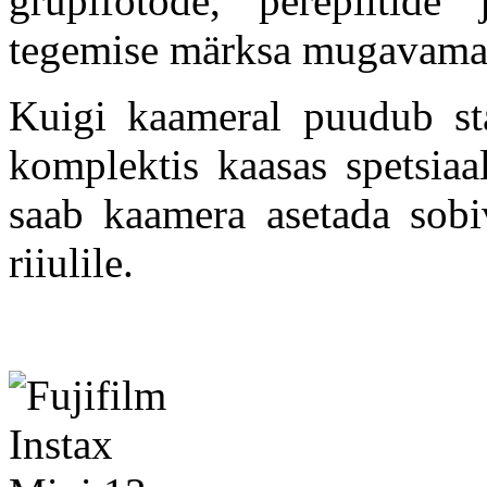
grupifotode, perepiltide 
tegemise märksa mugavama
Kuigi kaameral puudub stat
komplektis kaasas spetsiaal
saab kaamera asetada sobiv
riiulile.