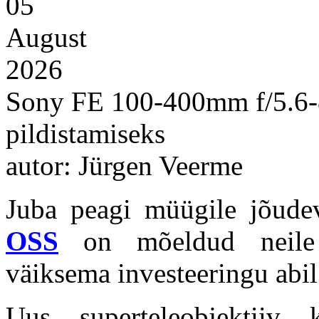
05
August
2026
Sony FE 100-400mm f/5.6-8
pildistamiseks
autor: Jürgen Veerme
Juba peagi müügile jõud
OSS
on mõeldud neile f
väiksema investeeringu abil
Uus superteleobjektiiv