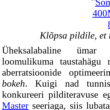
Klõpsa pildile, et
Üheksalabaline ümar 
loomulikuma taustahägu n
aberratsioonide optimeer
bokeh
. Kuigi nad tunnist
konkureeri pilditeravuse 
Master
seeriaga, siis lubat