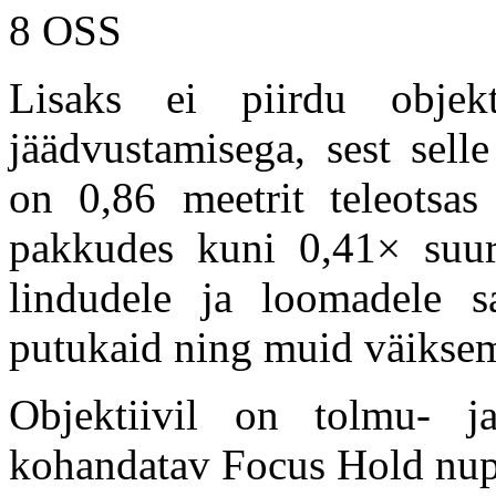
Lisaks ei piirdu objekt
jäädvustamisega, sest sell
on 0,86 meetrit teleotsas 
pakkudes kuni 0,41× suure
lindudele ja loomadele sa
putukaid ning muid väiksem
Objektiivil on tolmu- ja
kohandatav Focus Hold nupp