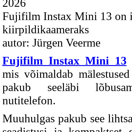
2026
Fujifilm Instax Mini 13 on 
kiirpildikaameraks
autor: Jürgen Veerme
Fujifilm Instax Mini 13
o
mis võimaldab mälestused 
pakub seeläbi lõbusam
nutitelefon.
Muuhulgas pakub see lihtsa
seadistusi ja kompaktset 