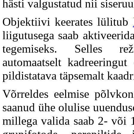
hästi valgustatud nii siseru
Objektiivi keerates lülitub
liigutusega saab aktiveeri
tegemiseks. Selles reži
automaatselt kadreeringut 
pildistatava täpsemalt kaadr
Võrreldes eelmise põlvko
saanud ühe olulise uuenduse
millega valida saab 2- või 1