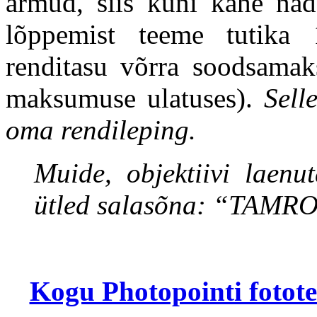
armud, siis kuni kahe näda
lõppemist teeme tutika
renditasu võrra soodsamak
maksumuse ulatuses).
Sell
oma rendileping.
Muide, objektiivi laen
ütled salasõna: “TAMR
Kogu Photopointi fotote