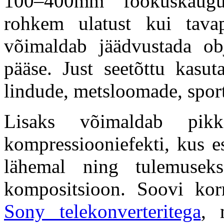
100–400mm fookuskaugu
rohkem ulatust kui tavap
võimaldab jäädvustada obje
pääse. Just seetõttu kasuta
lindude, metsloomade, sportl
Lisaks võimaldab pikk
kompressiooniefekti, kus es
lähemal ning tulemusek
kompositsioon. Soovi korr
Sony telekonverteritega
, 