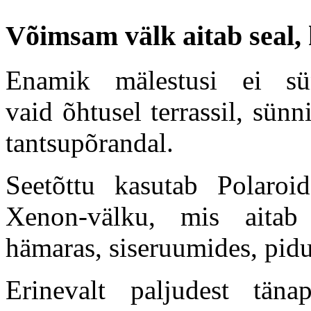
Võimsam välk aitab seal, 
Enamik mälestusi ei sün
vaid õhtusel terrassil, sünn
tantsupõrandal.
Seetõttu kasutab Polaro
Xenon-välku, mis aitab
hämaras, siseruumides, pidud
Erinevalt paljudest täna