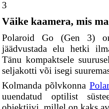
Väike kaamera, mis mah
Polaroid Go (Gen 3) on
jäädvustada elu hetki ilm
Tänu kompaktsele suurusel
seljakotti või isegi suurema
Kolmanda põlvkonna
Pola
uuendatud optilist süs
objektiivi, millel on kaks av