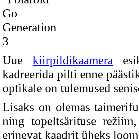
Uue
kiirpildikaamera
esik
kadreerida pilti enne päästi
optikale on tulemused senis
Lisaks on olemas taimerifu
ning topeltsärituse režii
erinevat kaadrit üheks loom