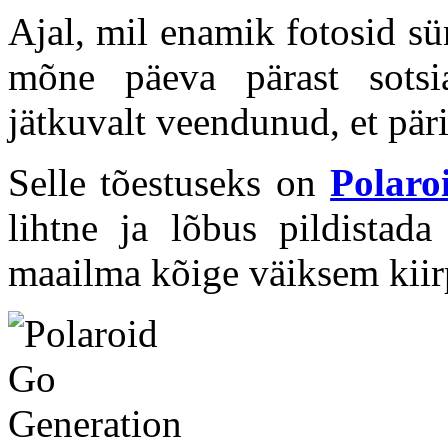
Ajal, mil enamik fotosid sü
mõne päeva pärast sots
jätkuvalt veendunud, et päri
Selle tõestuseks on
Polaro
lihtne ja lõbus pildistad
maailma kõige väiksem kiir