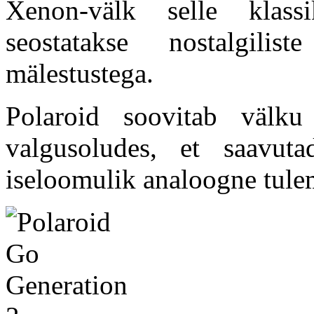
Xenon-välk selle klass
seostatakse nostalgilis
mälestustega.
Polaroid soovitab välku 
valgusoludes, et saavuta
iseloomulik analoogne tule