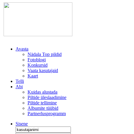
Avasta
Nädala Top pildid
Fotoblogi
Konkursid
Vaata kasutajaid
Kaart
Telli
Abi
Kuidas alustada
Piltide üleslaadimine
Piltide tellimine
Albumite tüübid
Partnerlusprogramm
Sisene