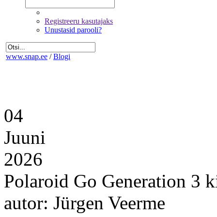
Registreeru kasutajaks
Unustasid parooli?
www.snap.ee
/
Blogi
04
Juuni
2026
Polaroid Go Generation 3 ki
autor: Jürgen Veerme