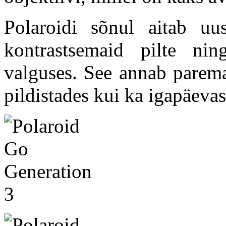
Polaroidi sõnul aitab uu
kontrastsemaid pilte ni
valguses. See annab parema
pildistades kui ka igapäeva