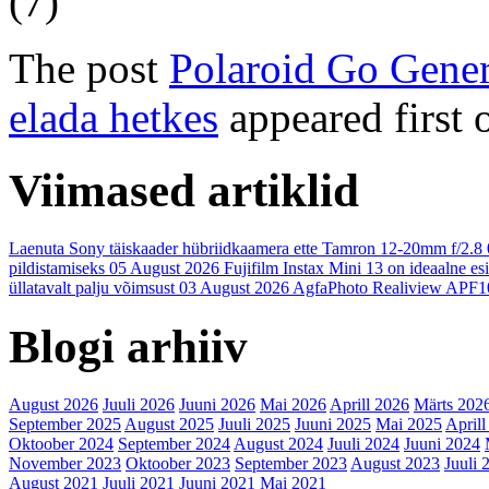
(7)
The post
Polaroid Go Genera
elada hetkes
appeared first
Viimased artiklid
Laenuta Sony täiskaader hübriidkaamera ette Tamron 12-20mm f/2.8
pildistamiseks
05 August 2026
Fujifilm Instax Mini 13 on ideaalne es
üllatavalt palju võimsust
03 August 2026
AgfaPhoto Realiview APF1
Blogi arhiiv
August 2026
Juuli 2026
Juuni 2026
Mai 2026
Aprill 2026
Märts 202
September 2025
August 2025
Juuli 2025
Juuni 2025
Mai 2025
Aprill
Oktoober 2024
September 2024
August 2024
Juuli 2024
Juuni 2024
November 2023
Oktoober 2023
September 2023
August 2023
Juuli 
August 2021
Juuli 2021
Juuni 2021
Mai 2021