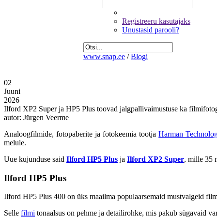
Registreeru kasutajaks
Unustasid parooli?
www.snap.ee
/
Blogi
02
Juuni
2026
Ilford XP2 Super ja HP5 Plus toovad jalgpallivaimustuse ka filmifoto
autor: Jürgen Veerme
Analoogfilmide, fotopaberite ja fotokeemia tootja
Harman Technolo
melule.
Uue kujunduse said
Ilford HP5 Plus
ja
Ilford XP2 Super
, mille 35
Ilford HP5 Plus
Ilford HP5 Plus 400 on üks maailma populaarsemaid mustvalgeid filme,
Selle
filmi
tonaalsus on pehme ja detailirohke, mis pakub sügavaid varj