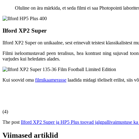
Oluline on ära märkida, et seda filmi ei saa Photopointi laborit
Ilford XP2 Super
Ilford XP2 Super on unikaalne, sest erinevalt teistest klassikalistest 
Filmi iseloomustavad peen teralisus, hea kontrast ning sujuvad tooni
varjudes kui heledates alades.
Kui soovid oma
filmikaamerasse
laadida midagi tõeliselt erilist, sii
(4)
The post
Ilford XP2 Super ja HP5 Plus toovad jalgpallivaimustuse ka 
Viimased artiklid