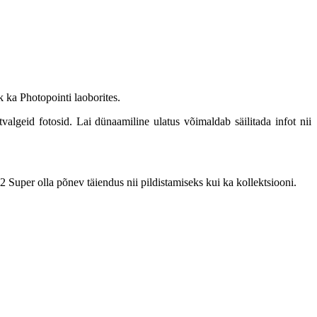
k ka Photopointi laoborites.
valgeid fotosid. Lai dünaamiline ulatus võimaldab säilitada infot nii
2 Super olla põnev täiendus nii pildistamiseks kui ka kollektsiooni.