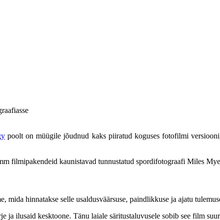
graafiasse
gy
poolt on müügile jõudnud kaks piiratud koguses fotofilmi versiooni,
 mm filmipakendeid kaunistavad tunnustatud spordifotograafi Miles M
 mida hinnatakse selle usaldusväärsuse, paindlikkuse ja ajatu tulemuse
e ja ilusaid kesktoone. Tänu laiale säritustaluvusele sobib see film suu