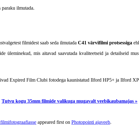
es paraku ilmutada.
mustvalgetest filmidest saab seda ilmutada
C41 värvifilmi protsessiga
eh
de üleminekud, mis aitavad saavutada kvaliteetseid ja detailseid must
s võivad Expired Film Clubi fotodega kaunistatud Ilford HP5+ ja Ilford XP
Tutvu kogu 35mm filmide valikuga mugavalt veebikaubamajas »
filmifotograafiasse
appeared first on
Photopointi ajaveeb
.