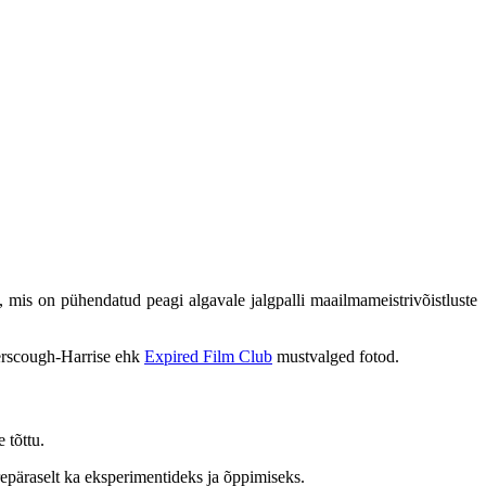
 mis on pühendatud peagi algavale jalgpalli maailmameistrivõistluste
yerscough-Harrise ehk
Expired Film Club
mustvalged fotod.
 tõttu.
repäraselt ka eksperimentideks ja õppimiseks.