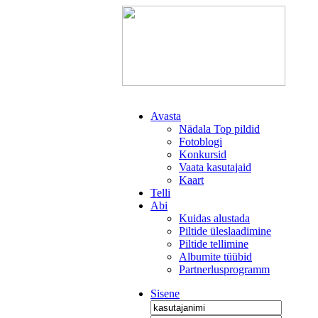
Avasta
Nädala Top pildid
Fotoblogi
Konkursid
Vaata kasutajaid
Kaart
Telli
Abi
Kuidas alustada
Piltide üleslaadimine
Piltide tellimine
Albumite tüübid
Partnerlusprogramm
Sisene