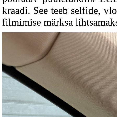
kraadi. See teeb selfide, vl
filmimise märksa lihtsamak