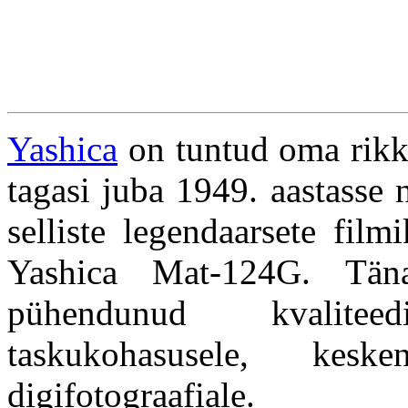
Yashica
on tuntud oma rikka
tagasi juba 1949. aastasse
selliste legendaarsete fil
Yashica Mat-124G. Täna
pühendunud kvaliteed
taskukohasusele, kesk
digifotograafiale.