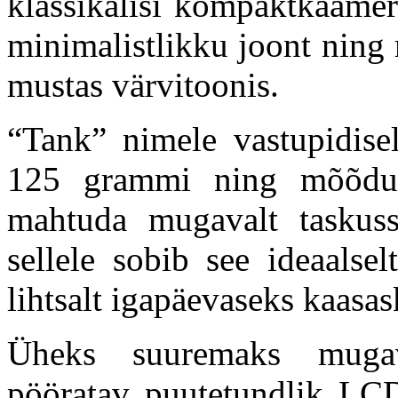
klassikalisi kompaktkaamer
minimalistlikku joont ning 
mustas värvitoonis.
“Tank” nimele vastupidise
125 grammi ning mõõdud
mahtuda mugavalt taskuss
sellele sobib see ideaalsel
lihtsalt igapäevaseks kaasa
Üheks suuremaks mugavu
pööratav puutetundlik LCD