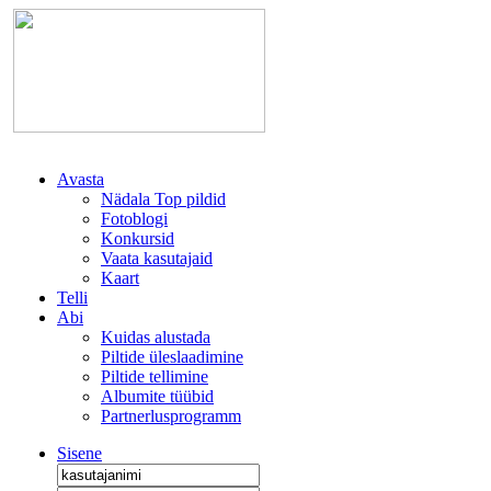
Avasta
Nädala Top pildid
Fotoblogi
Konkursid
Vaata kasutajaid
Kaart
Telli
Abi
Kuidas alustada
Piltide üleslaadimine
Piltide tellimine
Albumite tüübid
Partnerlusprogramm
Sisene