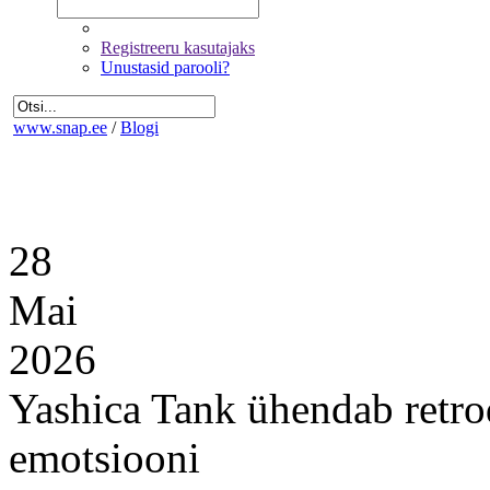
Registreeru kasutajaks
Unustasid parooli?
www.snap.ee
/
Blogi
28
Mai
2026
Yashica Tank ühendab retro
emotsiooni