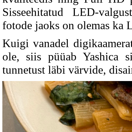
Sisseehitatud LED-valgus
fotode jaoks on olemas ka 
Kuigi vanadel digikaamerat
ole, siis püüab Yashica si
tunnetust läbi värvide, dis