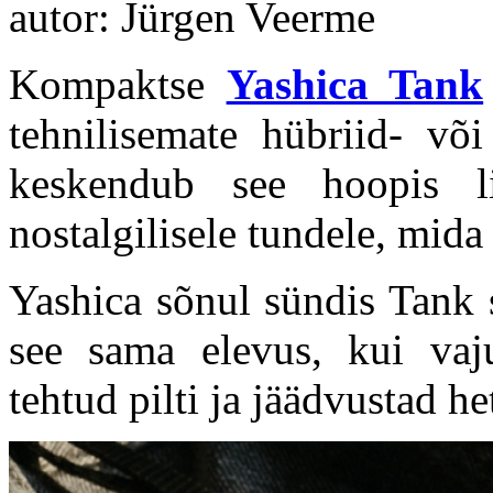
autor: Jürgen Veerme
Kompaktse
Yashica Tank
tehnilisemate hübriid- või
keskendub see hoopis lih
nostalgilisele tundele, mid
Yashica sõnul sündis Tank s
see sama elevus, kui vaju
tehtud pilti ja jäädvustad he