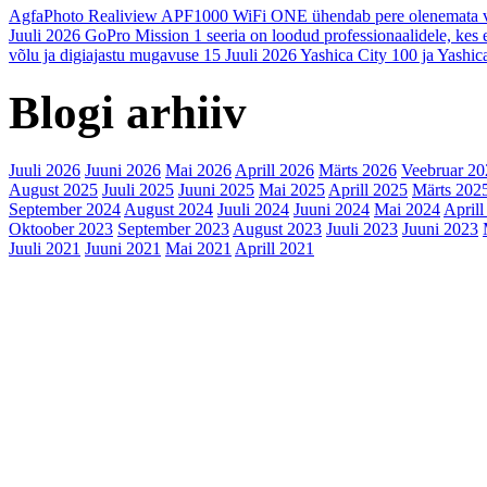
AgfaPhoto Realiview APF1000 WiFi ONE ühendab pere olenemata 
Juuli 2026
GoPro Mission 1 seeria on loodud professionaalidele, kes
võlu ja digiajastu mugavuse
15 Juuli 2026
Yashica City 100 ja Yashica
Blogi arhiiv
Juuli 2026
Juuni 2026
Mai 2026
Aprill 2026
Märts 2026
Veebruar 20
August 2025
Juuli 2025
Juuni 2025
Mai 2025
Aprill 2025
Märts 202
September 2024
August 2024
Juuli 2024
Juuni 2024
Mai 2024
Aprill
Oktoober 2023
September 2023
August 2023
Juuli 2023
Juuni 2023
Juuli 2021
Juuni 2021
Mai 2021
Aprill 2021