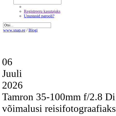
Registreeru kasutajaks
Unustasid parooli?
www.snap.ee
/
Blogi
06
Juuli
2026
Tamron 35-100mm f/2.8 Di
võimalusi reisifotograafiaks