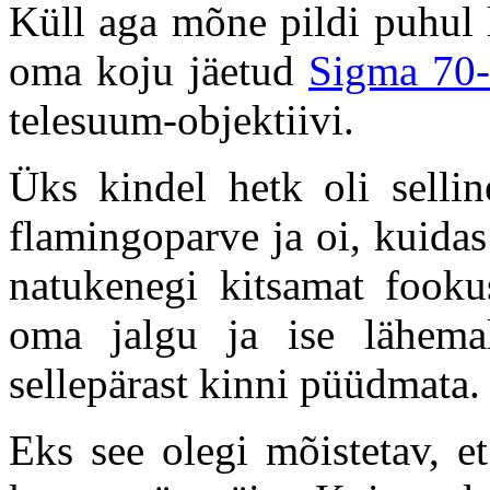
Küll aga mõne pildi puhul 
oma koju jäetud
Sigma 70
telesuum-objektiivi.
Üks kindel hetk oli selli
flamingoparve ja oi, kuidas
natukenegi kitsamat fooku
oma jalgu ja ise lähema
sellepärast kinni püüdmata.
Eks see olegi mõistetav, e