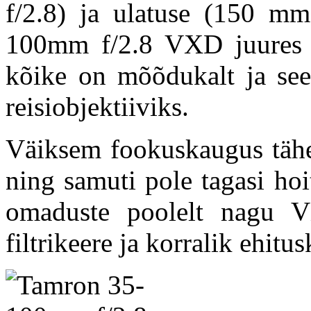
f/2.8) ja ulatuse (150 
100mm f/2.8 VXD juures 
kõike on mõõdukalt ja seet
reisiobjektiiviks.
Väiksem fookuskaugus tähen
ning samuti pole tagasi ho
omaduste poolelt nagu 
filtrikeere ja korralik ehitus