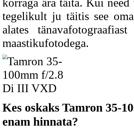
korraga ära täita. Kui need 
tegelikult ju täitis see o
alates tänavafotograafias
maastikufotodega.
Kes oskaks Tamron 35-10
enam hinnata?