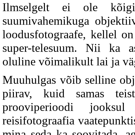
Ilmselgelt ei ole kõi
suumivahemikuga objektiiv
loodusfotograafe, kellel o
super-telesuum. Nii ka as
oluline võimalikult lai ja v
Muuhulgas võib selline obje
piirav, kuid samas tei
prooviperioodi jooksul 
reisifotograafia vaatepunkti
mina seda ka soovitada, ag