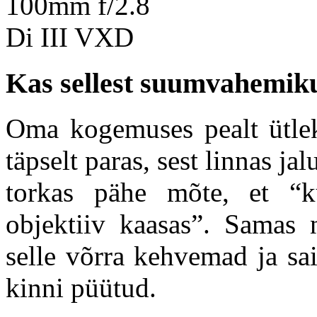
Kas sellest suumvahemikus
Oma kogemuses pealt ütle
täpselt paras, sest linnas ja
torkas pähe mõte, et “k
objektiiv kaasas”. Samas 
selle võrra kehvemad ja sa
kinni püütud.