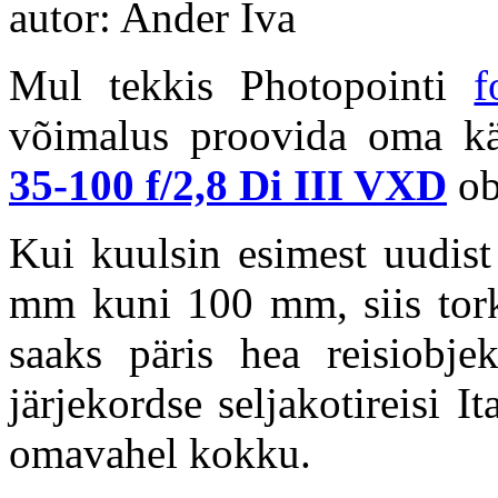
autor: Ander Iva
Mul tekkis Photopointi
f
võimalus proovida oma kä
35-100 f/2,8 Di III VXD
ob
Kui kuulsin esimest uudis
mm kuni 100 mm, siis tork
saaks päris hea reisiobje
järjekordse seljakotireisi I
omavahel kokku.