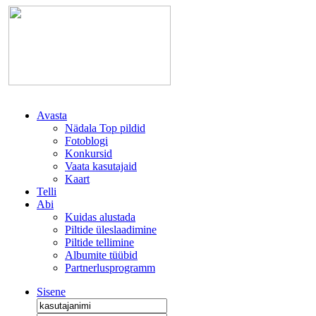
Avasta
Nädala Top pildid
Fotoblogi
Konkursid
Vaata kasutajaid
Kaart
Telli
Abi
Kuidas alustada
Piltide üleslaadimine
Piltide tellimine
Albumite tüübid
Partnerlusprogramm
Sisene