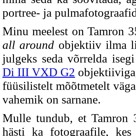
portree- ja pulmafotograafid
Minu meelest on Tamron 35
all
around
objektiiv ilma l
julgeks seda võrrelda isegi
Di III VXD G2
objektiiviga
füüsilistelt mõõtmetelt vä
vahemik on sarnane.
Mulle tundub, et Tamron 
hästi ka fotograafile, k