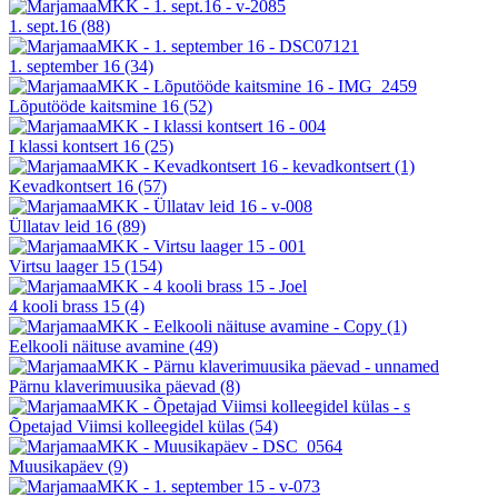
1. sept.16
(88)
1. september 16
(34)
Lõputööde kaitsmine 16
(52)
I klassi kontsert 16
(25)
Kevadkontsert 16
(57)
Üllatav leid 16
(89)
Virtsu laager 15
(154)
4 kooli brass 15
(4)
Eelkooli näituse avamine
(49)
Pärnu klaverimuusika päevad
(8)
Õpetajad Viimsi kolleegidel külas
(54)
Muusikapäev
(9)