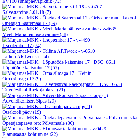
EV100 sünnipäevapiknik
(72)
Salvestamine 3.01.18
(7)
Õpetajad Saaremaal 17
(59)
Meeli Maria näituse avamine
(38)
1.september 17
(74)
Tallinn ARTweek
(154)
Lõputööde kaitsmine 17
(55)
Oma silmaga 17
(9)
Talvefestival Raekojaplatsil
(21)
Advendikontsert Sipas
(29)
Otsakooli päev
(19)
Õpetajatepäeva retk Põlvamaale
(86)
Elamusaasta kohtumine
(22)