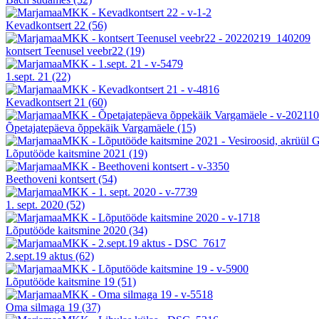
Kevadkontsert 22
(56)
kontsert Teenusel veebr22
(19)
1.sept. 21
(22)
Kevadkontsert 21
(60)
Õpetajatepäeva õppekäik Vargamäele
(15)
Lõputööde kaitsmine 2021
(19)
Beethoveni kontsert
(54)
1. sept. 2020
(52)
Lõputööde kaitsmine 2020
(34)
2.sept.19 aktus
(62)
Lõputööde kaitsmine 19
(51)
Oma silmaga 19
(37)