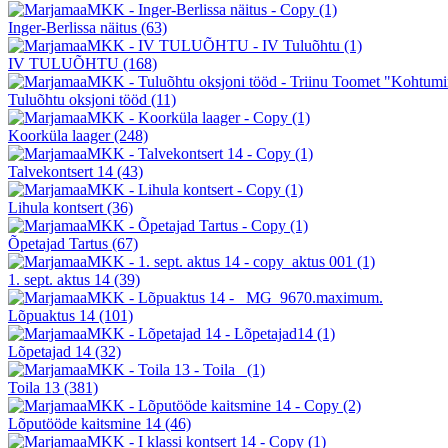
Inger-Berlissa näitus
(63)
IV TULUÕHTU
(168)
Tuluõhtu oksjoni tööd
(11)
Koorküla laager
(248)
Talvekontsert 14
(43)
Lihula kontsert
(36)
Õpetajad Tartus
(67)
1. sept. aktus 14
(39)
Lõpuaktus 14
(101)
Lõpetajad 14
(32)
Toila 13
(381)
Lõputööde kaitsmine 14
(46)