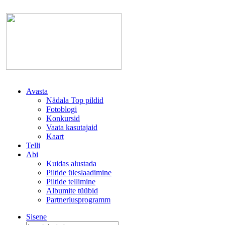
Avasta
Nädala Top pildid
Fotoblogi
Konkursid
Vaata kasutajaid
Kaart
Telli
Abi
Kuidas alustada
Piltide üleslaadimine
Piltide tellimine
Albumite tüübid
Partnerlusprogramm
Sisene