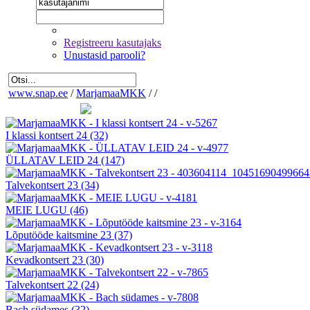
Registreeru kasutajaks
Unustasid parooli?
www.snap.ee
/
MarjamaaMKK
/
/
I klassi kontsert 24
(32)
ÜLLATAV LEID 24
(147)
Talvekontsert 23
(34)
MEIE LUGU
(46)
Lõputööde kaitsmine 23
(37)
Kevadkontsert 23
(30)
Talvekontsert 22
(24)
Bach südames
(32)