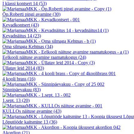
I klassi kontsert 14
(53)
Õp.Roberti pingi avamine
(30)
Kevadkontsert
(43)
Kevadnäitus 14
(23)
Oma silmaga Kehtnas
(34)
Eelkooli näituse avamine raamatukogus
(24)
Üllatav leid 2014
(83)
4 kooli brass
(16)
Sünnipäevakuu
(83)
1.sept. 13
(20)
KULLOs näituse avamine
(43)
Lõputööde kaitsmine 13
(36)
Akordion
(21)