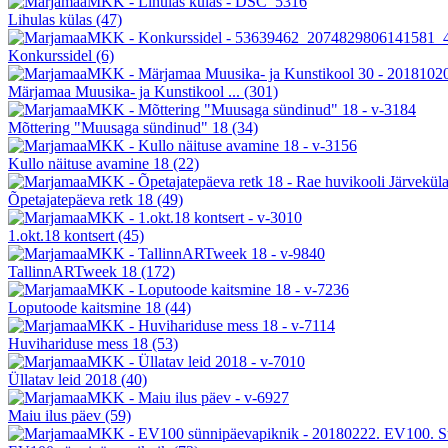
Lihulas külas
(47)
Konkurssidel
(6)
Märjamaa Muusika- ja Kunstikool ...
(301)
Mõttering "Muusaga sündinud" 18
(34)
Kullo näituse avamine 18
(22)
Õpetajatepäeva retk 18
(49)
1.okt.18 kontsert
(45)
TallinnARTweek 18
(172)
Loputoode kaitsmine 18
(44)
Huvihariduse mess 18
(53)
Üllatav leid 2018
(40)
Maiu ilus päev
(59)