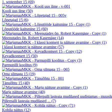
1. september 15
(69)
Kooli uus ilme
(50)
Lõpetajad 15
(6)
Lõputööde kaitsmine 15
(60)
Meenutades õp. Robert Kasemäge
(14)
I klassi kontsert ja näituse avamine
(57)
Kevadkontsert 15
(50)
Parmupilli koolitus
(9)
Oma silmaga 15
(19)
Tänuõhtu 15
(40)
Marja näituse avamine
(40)
Pillerpalli lasteaia mudilased ...
(7)
Kohila näitus
(12)