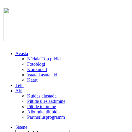
Avasta
Nädala Top pildid
Fotoblogi
Konkursid
Vaata kasutajaid
Kaart
Telli
Abi
Kuidas alustada
Piltide üleslaadimine
Piltide tellimine
Albumite tüübid
Partnerlusprogramm
Sisene