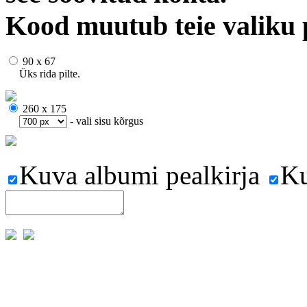
Kood muutub teie valiku 
90 x 67
Üks rida pilte.
260 x 175
- vali sisu kõrgus
Kuva albumi pealkirja
Ku