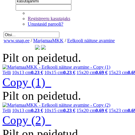
Registreeru kasutajaks
Unustasid parooli?
www.snap.ee
/
MarjamaaMKK
/
Eelkooli näituse avamine
Pilt on peidetud.
Telli
10x13 cm
0.23 €
10x15 cm
0.23 €
15x20 cm
0.69 €
15x23 cm
0.6
Copy (1)
Pilt on peidetud.
Telli
10x13 cm
0.23 €
10x15 cm
0.23 €
15x20 cm
0.69 €
15x23 cm
0.6
Copy (2)
Pilt on peidetud.