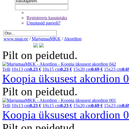
Registreeru kasutajaks
Unustasid parooli?
www.snap.ee
/
MarjamaaMKK
/
Akordion
Pilt on peidetud.
Telli
10x13 cm
0.23 €
10x15 cm
0.23 €
15x20 cm
0.69 €
15x23 cm
0.6
Koopia üksusest akordion
Pilt on peidetud.
Telli
10x13 cm
0.23 €
10x15 cm
0.23 €
15x20 cm
0.69 €
15x23 cm
0.6
Koopia üksusest akordion
Pilt on peidetud.