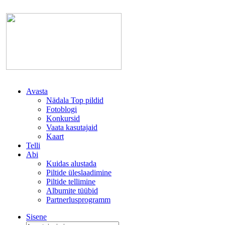
Avasta
Nädala Top pildid
Fotoblogi
Konkursid
Vaata kasutajaid
Kaart
Telli
Abi
Kuidas alustada
Piltide üleslaadimine
Piltide tellimine
Albumite tüübid
Partnerlusprogramm
Sisene