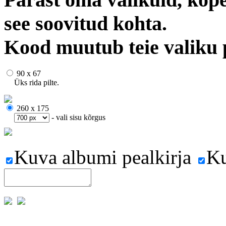
see soovitud kohta.
Kood muutub teie valiku 
90 x 67
Üks rida pilte.
260 x 175
- vali sisu kõrgus
Kuva albumi pealkirja
Ku