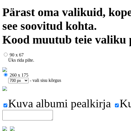
Pärast oma valikuid, kope
see soovitud kohta.
Kood muutub teie valiku 
90 x 67
Üks rida pilte.
260 x 175
- vali sisu kõrgus
Kuva albumi pealkirja
Ku