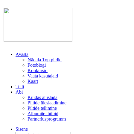
Avasta
Nädala Top pildid
Fotoblogi
Konkursid
Vaata kasutajaid
Kaart
Telli
Abi
Kuidas alustada
Piltide üleslaadimine
Piltide tellimine
Albumite tüübid
Partnerlusprogramm
Sisene