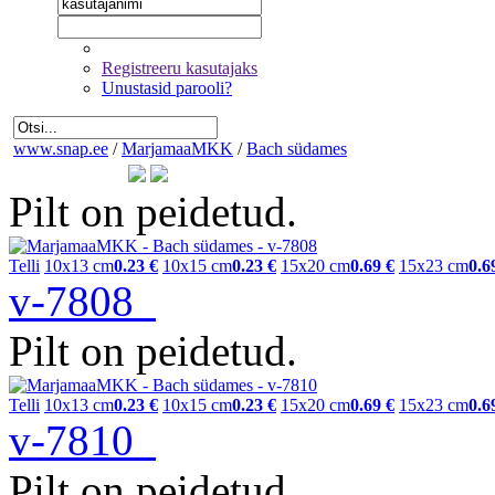
Registreeru kasutajaks
Unustasid parooli?
www.snap.ee
/
MarjamaaMKK
/
Bach südames
Pilt on peidetud.
Telli
10x13 cm
0.23 €
10x15 cm
0.23 €
15x20 cm
0.69 €
15x23 cm
0.6
v-7808
Pilt on peidetud.
Telli
10x13 cm
0.23 €
10x15 cm
0.23 €
15x20 cm
0.69 €
15x23 cm
0.6
v-7810
Pilt on peidetud.