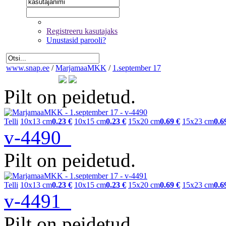
Registreeru kasutajaks
Unustasid parooli?
www.snap.ee
/
MarjamaaMKK
/
1.september 17
Pilt on peidetud.
Telli
10x13 cm
0.23 €
10x15 cm
0.23 €
15x20 cm
0.69 €
15x23 cm
0.6
v-4490
Pilt on peidetud.
Telli
10x13 cm
0.23 €
10x15 cm
0.23 €
15x20 cm
0.69 €
15x23 cm
0.6
v-4491
Pilt on peidetud.