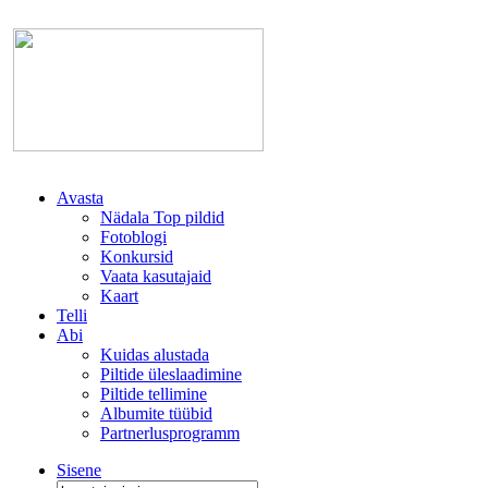
Avasta
Nädala Top pildid
Fotoblogi
Konkursid
Vaata kasutajaid
Kaart
Telli
Abi
Kuidas alustada
Piltide üleslaadimine
Piltide tellimine
Albumite tüübid
Partnerlusprogramm
Sisene