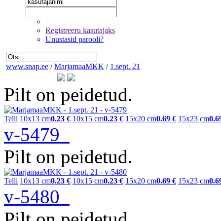
Registreeru kasutajaks
Unustasid parooli?
www.snap.ee
/
MarjamaaMKK
/
1.sept. 21
Pilt on peidetud.
Telli
10x13 cm
0.23 €
10x15 cm
0.23 €
15x20 cm
0.69 €
15x23 cm
0.6
v-5479
Pilt on peidetud.
Telli
10x13 cm
0.23 €
10x15 cm
0.23 €
15x20 cm
0.69 €
15x23 cm
0.6
v-5480
Pilt on peidetud.