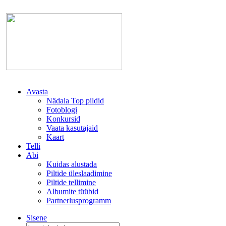
Avasta
Nädala Top pildid
Fotoblogi
Konkursid
Vaata kasutajaid
Kaart
Telli
Abi
Kuidas alustada
Piltide üleslaadimine
Piltide tellimine
Albumite tüübid
Partnerlusprogramm
Sisene