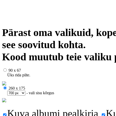
Pärast oma valikuid, kope
see soovitud kohta.
Kood muutub teie valiku 
90 x 67
Üks rida pilte.
260 x 175
- vali sisu kõrgus
Kuva albumi pealkirja
Ku