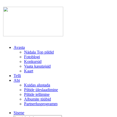
Avasta
Nädala Top pildid
Fotoblogi
Konkursid
Vaata kasutajaid
Kaart
Telli
Abi
Kuidas alustada
Piltide üleslaadimine
Piltide tellimine
Albumite tüübid
Partnerlusprogramm
Sisene