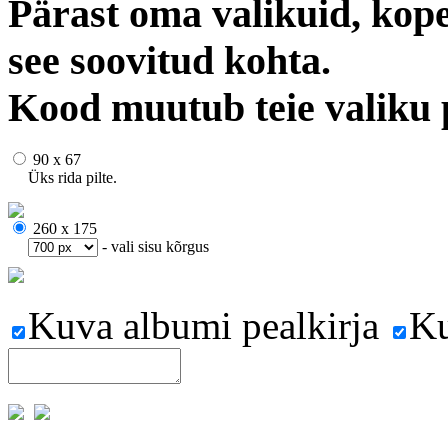
Pärast oma valikuid, kope
see soovitud kohta.
Kood muutub teie valiku 
90 x 67
Üks rida pilte.
260 x 175
- vali sisu kõrgus
Kuva albumi pealkirja
Ku