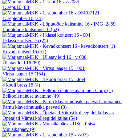
1. sept.16
(88)
1. september 16
(34)
Lõputööde kaitsmine 16
(52)
I klassi kontsert 16
(25)
Kevadkontsert 16
(57)
Üllatav leid 16
(89)
Virtsu laager 15
(154)
4 kooli brass 15
(4)
Eelkooli näituse avamine
(49)
Pärnu klaverimuusika päevad
(8)
Õpetajad Viimsi kolleegidel külas
(54)
Muusikapäev
(9)