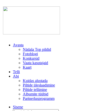
Avasta
Nädala Top pildid
Fotoblogi
Konkursid
Vaata kasutajaid
Kaart
Telli
Abi
Kuidas alustada
Piltide üleslaadimine
Piltide tellimine
Albumite tüübid
Partnerlusprogramm
Sisene