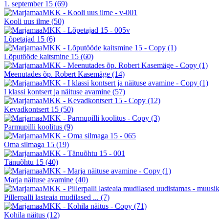
1. september 15
(69)
Kooli uus ilme
(50)
Lõpetajad 15
(6)
Lõputööde kaitsmine 15
(60)
Meenutades õp. Robert Kasemäge
(14)
I klassi kontsert ja näituse avamine
(57)
Kevadkontsert 15
(50)
Parmupilli koolitus
(9)
Oma silmaga 15
(19)
Tänuõhtu 15
(40)
Marja näituse avamine
(40)
Pillerpalli lasteaia mudilased ...
(7)
Kohila näitus
(12)