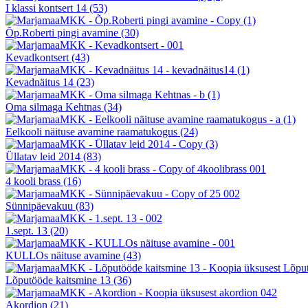
I klassi kontsert 14
(53)
Õp.Roberti pingi avamine
(30)
Kevadkontsert
(43)
Kevadnäitus 14
(23)
Oma silmaga Kehtnas
(34)
Eelkooli näituse avamine raamatukogus
(24)
Üllatav leid 2014
(83)
4 kooli brass
(16)
Sünnipäevakuu
(83)
1.sept. 13
(20)
KULLOs näituse avamine
(43)
Lõputööde kaitsmine 13
(36)
Akordion
(21)