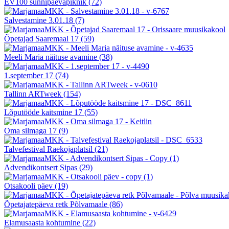
EV100 sünnipäevapiknik
(72)
Salvestamine 3.01.18
(7)
Õpetajad Saaremaal 17
(59)
Meeli Maria näituse avamine
(38)
1.september 17
(74)
Tallinn ARTweek
(154)
Lõputööde kaitsmine 17
(55)
Oma silmaga 17
(9)
Talvefestival Raekojaplatsil
(21)
Advendikontsert Sipas
(29)
Otsakooli päev
(19)
Õpetajatepäeva retk Põlvamaale
(86)
Elamusaasta kohtumine
(22)