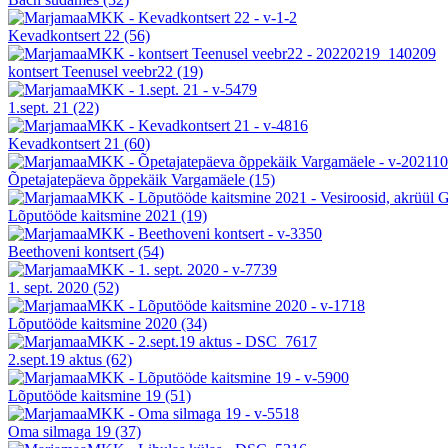
Kevadkontsert 22
(56)
kontsert Teenusel veebr22
(19)
1.sept. 21
(22)
Kevadkontsert 21
(60)
Õpetajatepäeva õppekäik Vargamäele
(15)
Lõputööde kaitsmine 2021
(19)
Beethoveni kontsert
(54)
1. sept. 2020
(52)
Lõputööde kaitsmine 2020
(34)
2.sept.19 aktus
(62)
Lõputööde kaitsmine 19
(51)
Oma silmaga 19
(37)