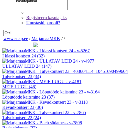
Registreeru kasutajaks
Unustasid parooli?
www.snap.ee
/
MarjamaaMKK
/
/
I klassi kontsert 24
(32)
ÜLLATAV LEID 24
(147)
Talvekontsert 23
(34)
MEIE LUGU
(46)
Lõputööde kaitsmine 23
(37)
Kevadkontsert 23
(30)
Talvekontsert 22
(24)
Bach südames
(32)