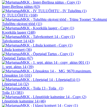
Inger-Berlissa näitus
(63)
IV TULUÕHTU
(168)
Tuluõhtu oksjoni tööd
(11)
Koorküla laager
(248)
Talvekontsert 14
(43)
Lihula kontsert
(36)
Õpetajad Tartus
(67)
1. sept. aktus 14
(39)
Lõpuaktus 14
(101)
Lõpetajad 14
(32)
Toila 13
(381)
Lõputööde kaitsmine 14
(46)