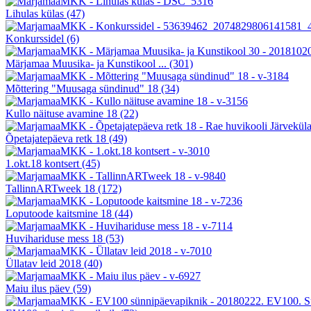
Lihulas külas
(47)
Konkurssidel
(6)
Märjamaa Muusika- ja Kunstikool ...
(301)
Mõttering "Muusaga sündinud" 18
(34)
Kullo näituse avamine 18
(22)
Õpetajatepäeva retk 18
(49)
1.okt.18 kontsert
(45)
TallinnARTweek 18
(172)
Loputoode kaitsmine 18
(44)
Huvihariduse mess 18
(53)
Üllatav leid 2018
(40)
Maiu ilus päev
(59)