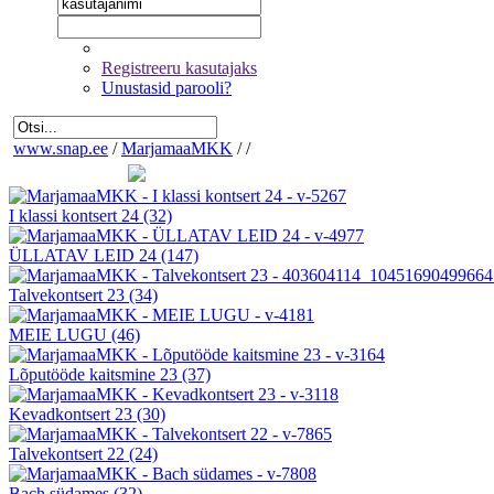
Registreeru kasutajaks
Unustasid parooli?
www.snap.ee
/
MarjamaaMKK
/
/
I klassi kontsert 24
(32)
ÜLLATAV LEID 24
(147)
Talvekontsert 23
(34)
MEIE LUGU
(46)
Lõputööde kaitsmine 23
(37)
Kevadkontsert 23
(30)
Talvekontsert 22
(24)
Bach südames
(32)