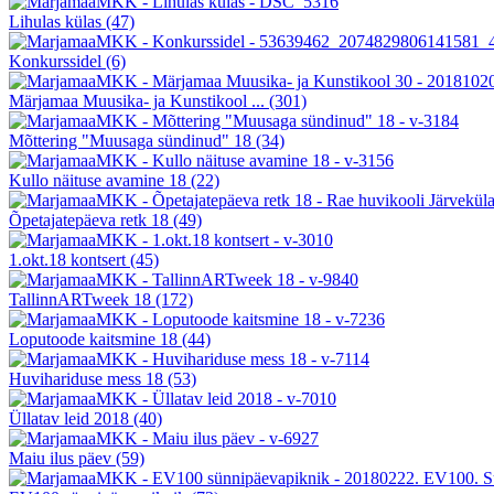
Lihulas külas
(47)
Konkurssidel
(6)
Märjamaa Muusika- ja Kunstikool ...
(301)
Mõttering "Muusaga sündinud" 18
(34)
Kullo näituse avamine 18
(22)
Õpetajatepäeva retk 18
(49)
1.okt.18 kontsert
(45)
TallinnARTweek 18
(172)
Loputoode kaitsmine 18
(44)
Huvihariduse mess 18
(53)
Üllatav leid 2018
(40)
Maiu ilus päev
(59)