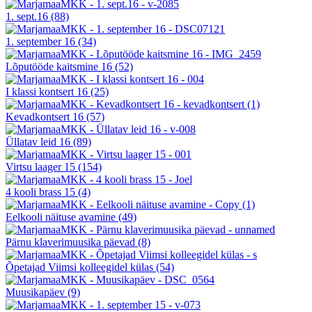
1. sept.16
(88)
1. september 16
(34)
Lõputööde kaitsmine 16
(52)
I klassi kontsert 16
(25)
Kevadkontsert 16
(57)
Üllatav leid 16
(89)
Virtsu laager 15
(154)
4 kooli brass 15
(4)
Eelkooli näituse avamine
(49)
Pärnu klaverimuusika päevad
(8)
Õpetajad Viimsi kolleegidel külas
(54)
Muusikapäev
(9)