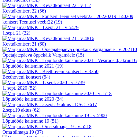
Kevadkontsert 22
(56)
kontsert Teenusel veebr22
(19)
1.sept. 21
(22)
Kevadkontsert 21
(60)
Õpetajatepäeva õppekäik Vargamäele
(15)
Lõputööde kaitsmine 2021
(19)
Beethoveni kontsert
(54)
1. sept. 2020
(52)
Lõputööde kaitsmine 2020
(34)
2.sept.19 aktus
(62)
Lõputööde kaitsmine 19
(51)
Oma silmaga 19
(37)