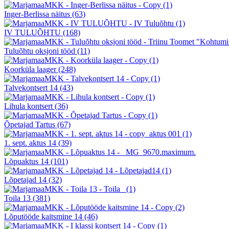
Inger-Berlissa näitus
(63)
IV TULUÕHTU
(168)
Tuluõhtu oksjoni tööd
(11)
Koorküla laager
(248)
Talvekontsert 14
(43)
Lihula kontsert
(36)
Õpetajad Tartus
(67)
1. sept. aktus 14
(39)
Lõpuaktus 14
(101)
Lõpetajad 14
(32)
Toila 13
(381)
Lõputööde kaitsmine 14
(46)