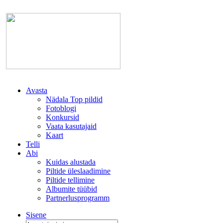
Avasta
Nädala Top pildid
Fotoblogi
Konkursid
Vaata kasutajaid
Kaart
Telli
Abi
Kuidas alustada
Piltide üleslaadimine
Piltide tellimine
Albumite tüübid
Partnerlusprogramm
Sisene