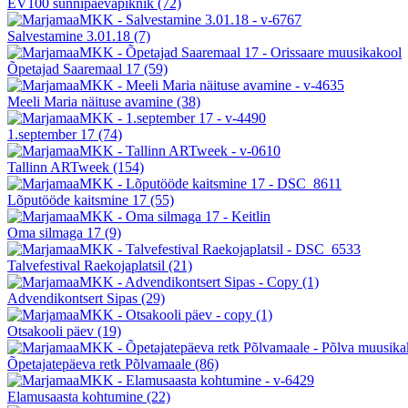
EV100 sünnipäevapiknik
(72)
Salvestamine 3.01.18
(7)
Õpetajad Saaremaal 17
(59)
Meeli Maria näituse avamine
(38)
1.september 17
(74)
Tallinn ARTweek
(154)
Lõputööde kaitsmine 17
(55)
Oma silmaga 17
(9)
Talvefestival Raekojaplatsil
(21)
Advendikontsert Sipas
(29)
Otsakooli päev
(19)
Õpetajatepäeva retk Põlvamaale
(86)
Elamusaasta kohtumine
(22)