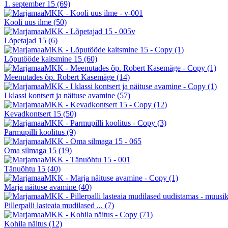
1. september 15
(69)
Kooli uus ilme
(50)
Lõpetajad 15
(6)
Lõputööde kaitsmine 15
(60)
Meenutades õp. Robert Kasemäge
(14)
I klassi kontsert ja näituse avamine
(57)
Kevadkontsert 15
(50)
Parmupilli koolitus
(9)
Oma silmaga 15
(19)
Tänuõhtu 15
(40)
Marja näituse avamine
(40)
Pillerpalli lasteaia mudilased ...
(7)
Kohila näitus
(12)