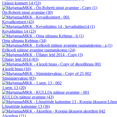
I klassi kontsert 14
(53)
Õp.Roberti pingi avamine
(30)
Kevadkontsert
(43)
Kevadnäitus 14
(23)
Oma silmaga Kehtnas
(34)
Eelkooli näituse avamine raamatukogus
(24)
Üllatav leid 2014
(83)
4 kooli brass
(16)
Sünnipäevakuu
(83)
1.sept. 13
(20)
KULLOs näituse avamine
(43)
Lõputööde kaitsmine 13
(36)
Akordion
(21)