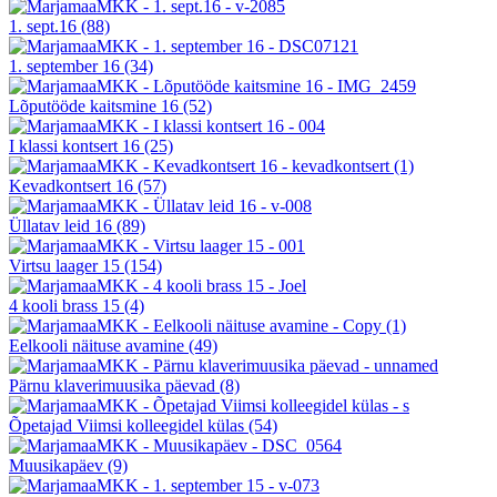
1. sept.16
(88)
1. september 16
(34)
Lõputööde kaitsmine 16
(52)
I klassi kontsert 16
(25)
Kevadkontsert 16
(57)
Üllatav leid 16
(89)
Virtsu laager 15
(154)
4 kooli brass 15
(4)
Eelkooli näituse avamine
(49)
Pärnu klaverimuusika päevad
(8)
Õpetajad Viimsi kolleegidel külas
(54)
Muusikapäev
(9)