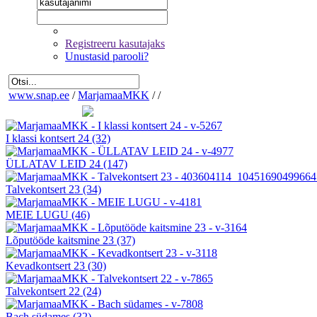
Registreeru kasutajaks
Unustasid parooli?
www.snap.ee
/
MarjamaaMKK
/
/
I klassi kontsert 24
(32)
ÜLLATAV LEID 24
(147)
Talvekontsert 23
(34)
MEIE LUGU
(46)
Lõputööde kaitsmine 23
(37)
Kevadkontsert 23
(30)
Talvekontsert 22
(24)
Bach südames
(32)