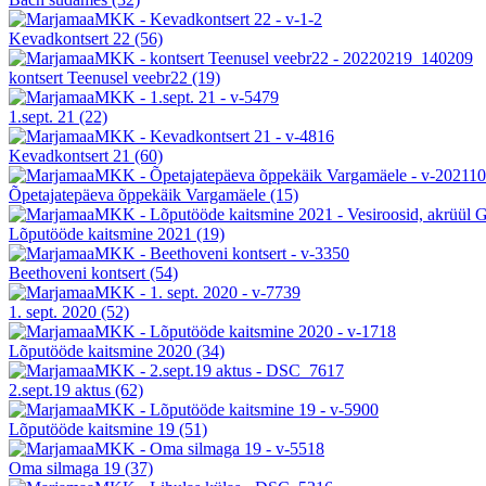
Kevadkontsert 22
(56)
kontsert Teenusel veebr22
(19)
1.sept. 21
(22)
Kevadkontsert 21
(60)
Õpetajatepäeva õppekäik Vargamäele
(15)
Lõputööde kaitsmine 2021
(19)
Beethoveni kontsert
(54)
1. sept. 2020
(52)
Lõputööde kaitsmine 2020
(34)
2.sept.19 aktus
(62)
Lõputööde kaitsmine 19
(51)
Oma silmaga 19
(37)