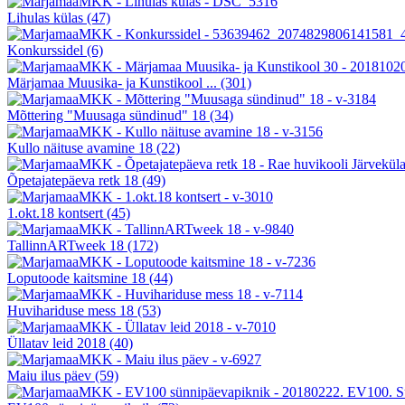
Lihulas külas
(47)
Konkurssidel
(6)
Märjamaa Muusika- ja Kunstikool ...
(301)
Mõttering "Muusaga sündinud" 18
(34)
Kullo näituse avamine 18
(22)
Õpetajatepäeva retk 18
(49)
1.okt.18 kontsert
(45)
TallinnARTweek 18
(172)
Loputoode kaitsmine 18
(44)
Huvihariduse mess 18
(53)
Üllatav leid 2018
(40)
Maiu ilus päev
(59)