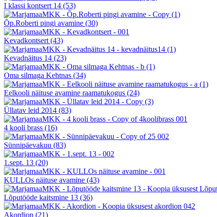
I klassi kontsert 14
(53)
Õp.Roberti pingi avamine
(30)
Kevadkontsert
(43)
Kevadnäitus 14
(23)
Oma silmaga Kehtnas
(34)
Eelkooli näituse avamine raamatukogus
(24)
Üllatav leid 2014
(83)
4 kooli brass
(16)
Sünnipäevakuu
(83)
1.sept. 13
(20)
KULLOs näituse avamine
(43)
Lõputööde kaitsmine 13
(36)
Akordion
(21)