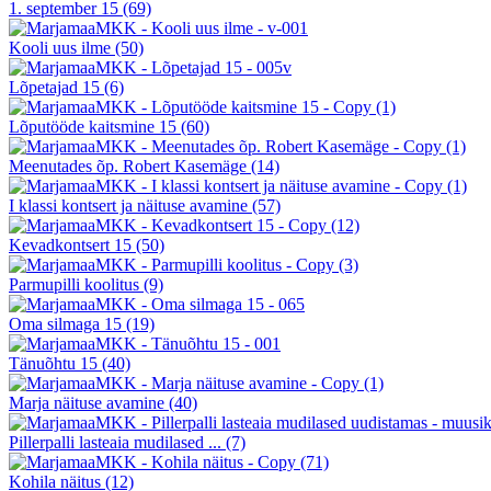
1. september 15
(69)
Kooli uus ilme
(50)
Lõpetajad 15
(6)
Lõputööde kaitsmine 15
(60)
Meenutades õp. Robert Kasemäge
(14)
I klassi kontsert ja näituse avamine
(57)
Kevadkontsert 15
(50)
Parmupilli koolitus
(9)
Oma silmaga 15
(19)
Tänuõhtu 15
(40)
Marja näituse avamine
(40)
Pillerpalli lasteaia mudilased ...
(7)
Kohila näitus
(12)