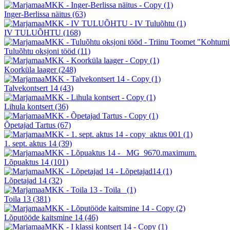
Inger-Berlissa näitus
(63)
IV TULUÕHTU
(168)
Tuluõhtu oksjoni tööd
(11)
Koorküla laager
(248)
Talvekontsert 14
(43)
Lihula kontsert
(36)
Õpetajad Tartus
(67)
1. sept. aktus 14
(39)
Lõpuaktus 14
(101)
Lõpetajad 14
(32)
Toila 13
(381)
Lõputööde kaitsmine 14
(46)