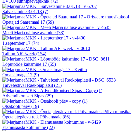
EV100 sünnipäevapiknik
(72)
Salvestamine 3.01.18
(7)
Õpetajad Saaremaal 17
(59)
Meeli Maria näituse avamine
(38)
1.september 17
(74)
Tallinn ARTweek
(154)
Lõputööde kaitsmine 17
(55)
Oma silmaga 17
(9)
Talvefestival Raekojaplatsil
(21)
Advendikontsert Sipas
(29)
Otsakooli päev
(19)
Õpetajatepäeva retk Põlvamaale
(86)
Elamusaasta kohtumine
(22)