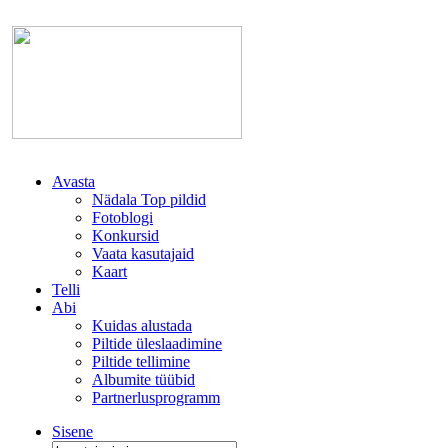
Avasta
Nädala Top pildid
Fotoblogi
Konkursid
Vaata kasutajaid
Kaart
Telli
Abi
Kuidas alustada
Piltide üleslaadimine
Piltide tellimine
Albumite tüübid
Partnerlusprogramm
Sisene