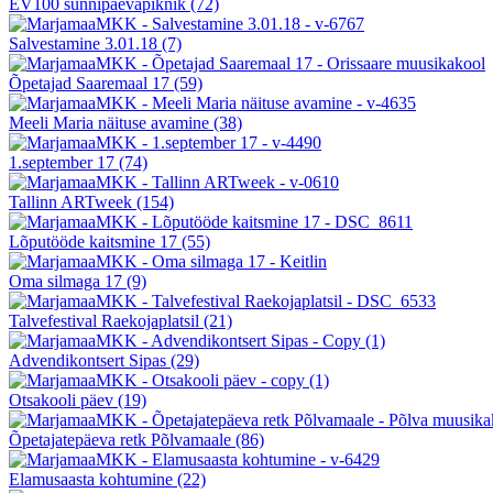
EV100 sünnipäevapiknik
(72)
Salvestamine 3.01.18
(7)
Õpetajad Saaremaal 17
(59)
Meeli Maria näituse avamine
(38)
1.september 17
(74)
Tallinn ARTweek
(154)
Lõputööde kaitsmine 17
(55)
Oma silmaga 17
(9)
Talvefestival Raekojaplatsil
(21)
Advendikontsert Sipas
(29)
Otsakooli päev
(19)
Õpetajatepäeva retk Põlvamaale
(86)
Elamusaasta kohtumine
(22)