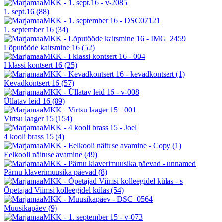
1. sept.16
(88)
1. september 16
(34)
Lõputööde kaitsmine 16
(52)
I klassi kontsert 16
(25)
Kevadkontsert 16
(57)
Üllatav leid 16
(89)
Virtsu laager 15
(154)
4 kooli brass 15
(4)
Eelkooli näituse avamine
(49)
Pärnu klaverimuusika päevad
(8)
Õpetajad Viimsi kolleegidel külas
(54)
Muusikapäev
(9)