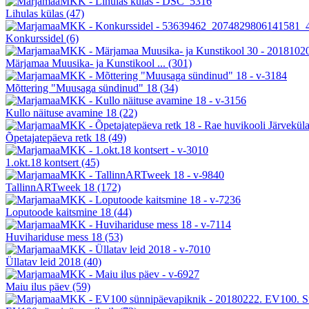
Lihulas külas
(47)
Konkurssidel
(6)
Märjamaa Muusika- ja Kunstikool ...
(301)
Mõttering "Muusaga sündinud" 18
(34)
Kullo näituse avamine 18
(22)
Õpetajatepäeva retk 18
(49)
1.okt.18 kontsert
(45)
TallinnARTweek 18
(172)
Loputoode kaitsmine 18
(44)
Huvihariduse mess 18
(53)
Üllatav leid 2018
(40)
Maiu ilus päev
(59)