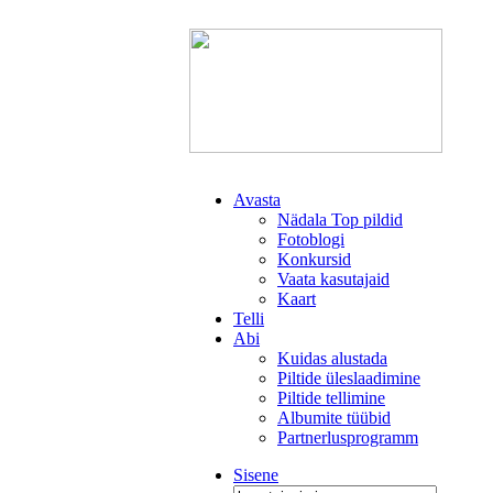
Avasta
Nädala Top pildid
Fotoblogi
Konkursid
Vaata kasutajaid
Kaart
Telli
Abi
Kuidas alustada
Piltide üleslaadimine
Piltide tellimine
Albumite tüübid
Partnerlusprogramm
Sisene