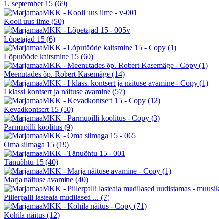
1. september 15
(69)
Kooli uus ilme
(50)
Lõpetajad 15
(6)
Lõputööde kaitsmine 15
(60)
Meenutades õp. Robert Kasemäge
(14)
I klassi kontsert ja näituse avamine
(57)
Kevadkontsert 15
(50)
Parmupilli koolitus
(9)
Oma silmaga 15
(19)
Tänuõhtu 15
(40)
Marja näituse avamine
(40)
Pillerpalli lasteaia mudilased ...
(7)
Kohila näitus
(12)