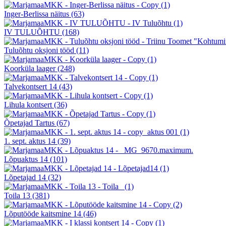
Inger-Berlissa näitus
(63)
IV TULUÕHTU
(168)
Tuluõhtu oksjoni tööd
(11)
Koorküla laager
(248)
Talvekontsert 14
(43)
Lihula kontsert
(36)
Õpetajad Tartus
(67)
1. sept. aktus 14
(39)
Lõpuaktus 14
(101)
Lõpetajad 14
(32)
Toila 13
(381)
Lõputööde kaitsmine 14
(46)