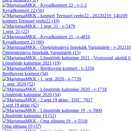
Kevadkontsert 22
(56)
kontsert Teenusel veebr22
(19)
1.sept. 21
(22)
Kevadkontsert 21
(60)
Õpetajatepäeva õppekäik Vargamäele
(15)
Lõputööde kaitsmine 2021
(19)
Beethoveni kontsert
(54)
1. sept. 2020
(52)
Lõputööde kaitsmine 2020
(34)
2.sept.19 aktus
(62)
Lõputööde kaitsmine 19
(51)
Oma silmaga 19
(37)