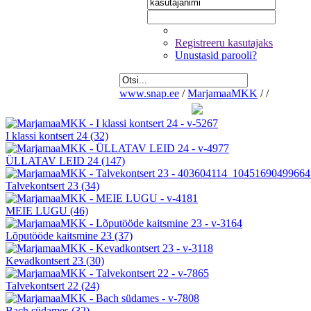
Registreeru kasutajaks
Unustasid parooli?
www.snap.ee
/
MarjamaaMKK
/
/
I klassi kontsert 24
(32)
ÜLLATAV LEID 24
(147)
Talvekontsert 23
(34)
MEIE LUGU
(46)
Lõputööde kaitsmine 23
(37)
Kevadkontsert 23
(30)
Talvekontsert 22
(24)
Bach südames
(32)