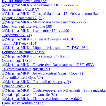
EV100 sünnipäevapiknik
(72)
Salvestamine 3.01.18
(7)
Õpetajad Saaremaal 17
(59)
Meeli Maria näituse avamine
(38)
1.september 17
(74)
Tallinn ARTweek
(154)
Lõputööde kaitsmine 17
(55)
Oma silmaga 17
(9)
Talvefestival Raekojaplatsil
(21)
Advendikontsert Sipas
(29)
Otsakooli päev
(19)
Õpetajatepäeva retk Põlvamaale
(86)
Elamusaasta kohtumine
(22)