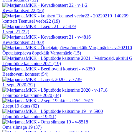
Kevadkontsert 22
(56)
kontsert Teenusel veebr22
(19)
1.sept. 21
(22)
Kevadkontsert 21
(60)
Õpetajatepäeva õppekäik Vargamäele
(15)
Lõputööde kaitsmine 2021
(19)
Beethoveni kontsert
(54)
1. sept. 2020
(52)
Lõputööde kaitsmine 2020
(34)
2.sept.19 aktus
(62)
Lõputööde kaitsmine 19
(51)
Oma silmaga 19
(37)