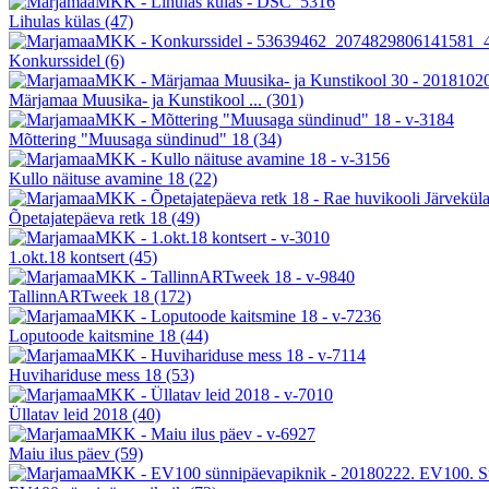
Lihulas külas
(47)
Konkurssidel
(6)
Märjamaa Muusika- ja Kunstikool ...
(301)
Mõttering "Muusaga sündinud" 18
(34)
Kullo näituse avamine 18
(22)
Õpetajatepäeva retk 18
(49)
1.okt.18 kontsert
(45)
TallinnARTweek 18
(172)
Loputoode kaitsmine 18
(44)
Huvihariduse mess 18
(53)
Üllatav leid 2018
(40)
Maiu ilus päev
(59)