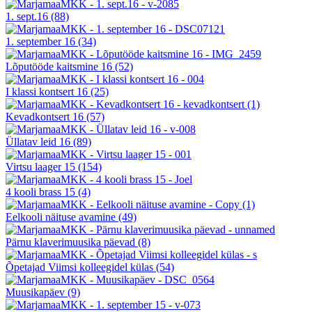
1. sept.16
(88)
1. september 16
(34)
Lõputööde kaitsmine 16
(52)
I klassi kontsert 16
(25)
Kevadkontsert 16
(57)
Üllatav leid 16
(89)
Virtsu laager 15
(154)
4 kooli brass 15
(4)
Eelkooli näituse avamine
(49)
Pärnu klaverimuusika päevad
(8)
Õpetajad Viimsi kolleegidel külas
(54)
Muusikapäev
(9)