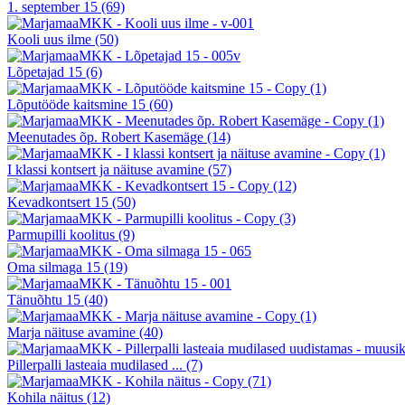
1. september 15
(69)
Kooli uus ilme
(50)
Lõpetajad 15
(6)
Lõputööde kaitsmine 15
(60)
Meenutades õp. Robert Kasemäge
(14)
I klassi kontsert ja näituse avamine
(57)
Kevadkontsert 15
(50)
Parmupilli koolitus
(9)
Oma silmaga 15
(19)
Tänuõhtu 15
(40)
Marja näituse avamine
(40)
Pillerpalli lasteaia mudilased ...
(7)
Kohila näitus
(12)