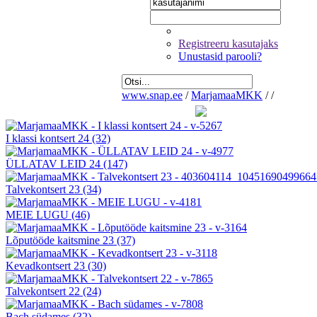
Registreeru kasutajaks
Unustasid parooli?
www.snap.ee
/
MarjamaaMKK
/
/
I klassi kontsert 24
(32)
ÜLLATAV LEID 24
(147)
Talvekontsert 23
(34)
MEIE LUGU
(46)
Lõputööde kaitsmine 23
(37)
Kevadkontsert 23
(30)
Talvekontsert 22
(24)
Bach südames
(32)