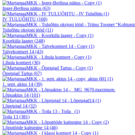
Inger-Berlissa näitus
(63)
IV TULUÕHTU
(168)
Tuluõhtu oksjoni tööd
(11)
Koorküla laager
(248)
Talvekontsert 14
(43)
Lihula kontsert
(36)
Õpetajad Tartus
(67)
1. sept. aktus 14
(39)
Lõpuaktus 14
(101)
Lõpetajad 14
(32)
Toila 13
(381)
Lõputööde kaitsmine 14
(46)