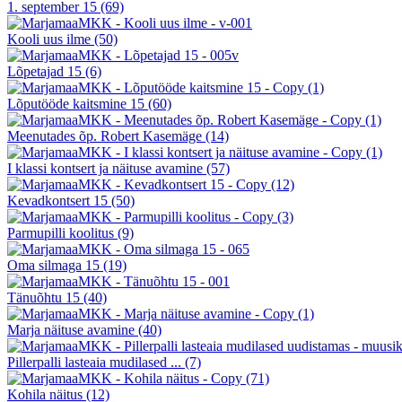
1. september 15
(69)
Kooli uus ilme
(50)
Lõpetajad 15
(6)
Lõputööde kaitsmine 15
(60)
Meenutades õp. Robert Kasemäge
(14)
I klassi kontsert ja näituse avamine
(57)
Kevadkontsert 15
(50)
Parmupilli koolitus
(9)
Oma silmaga 15
(19)
Tänuõhtu 15
(40)
Marja näituse avamine
(40)
Pillerpalli lasteaia mudilased ...
(7)
Kohila näitus
(12)