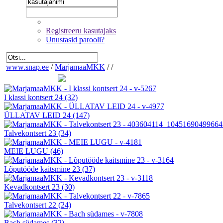
Registreeru kasutajaks
Unustasid parooli?
www.snap.ee
/
MarjamaaMKK
/
/
I klassi kontsert 24
(32)
ÜLLATAV LEID 24
(147)
Talvekontsert 23
(34)
MEIE LUGU
(46)
Lõputööde kaitsmine 23
(37)
Kevadkontsert 23
(30)
Talvekontsert 22
(24)
Bach südames
(32)