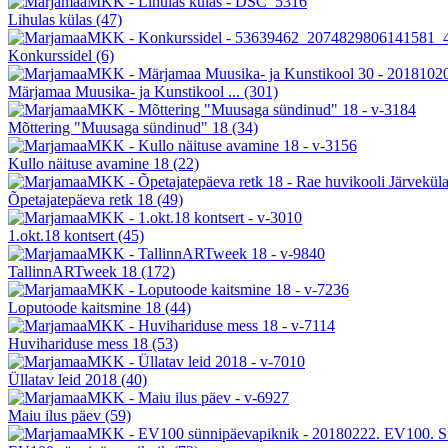
Lihulas külas
(47)
Konkurssidel
(6)
Märjamaa Muusika- ja Kunstikool ...
(301)
Mõttering "Muusaga sündinud" 18
(34)
Kullo näituse avamine 18
(22)
Õpetajatepäeva retk 18
(49)
1.okt.18 kontsert
(45)
TallinnARTweek 18
(172)
Loputoode kaitsmine 18
(44)
Huvihariduse mess 18
(53)
Üllatav leid 2018
(40)
Maiu ilus päev
(59)