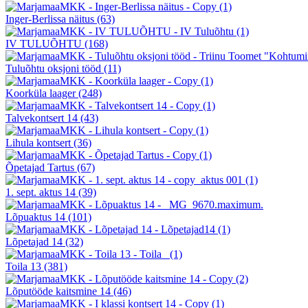
Inger-Berlissa näitus
(63)
IV TULUÕHTU
(168)
Tuluõhtu oksjoni tööd
(11)
Koorküla laager
(248)
Talvekontsert 14
(43)
Lihula kontsert
(36)
Õpetajad Tartus
(67)
1. sept. aktus 14
(39)
Lõpuaktus 14
(101)
Lõpetajad 14
(32)
Toila 13
(381)
Lõputööde kaitsmine 14
(46)