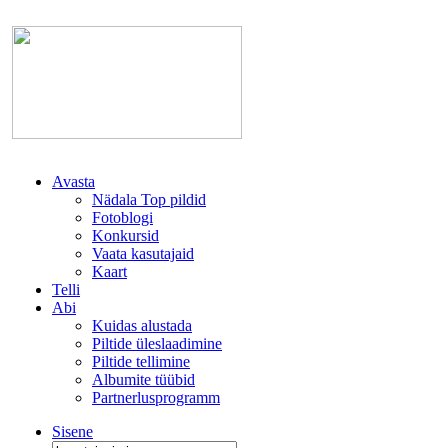
Avasta
Nädala Top pildid
Fotoblogi
Konkursid
Vaata kasutajaid
Kaart
Telli
Abi
Kuidas alustada
Piltide üleslaadimine
Piltide tellimine
Albumite tüübid
Partnerlusprogramm
Sisene