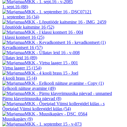
1. sept.16
(88)
1. september 16
(34)
Lõputööde kaitsmine 16
(52)
I klassi kontsert 16
(25)
Kevadkontsert 16
(57)
Üllatav leid 16
(89)
Virtsu laager 15
(154)
4 kooli brass 15
(4)
Eelkooli näituse avamine
(49)
Pärnu klaverimuusika päevad
(8)
Õpetajad Viimsi kolleegidel külas
(54)
Muusikapäev
(9)