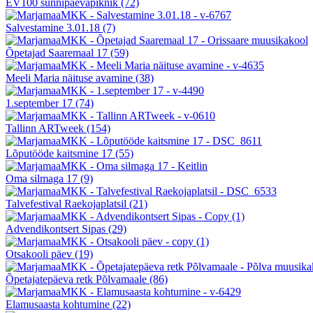
EV100 sünnipäevapiknik
(72)
Salvestamine 3.01.18
(7)
Õpetajad Saaremaal 17
(59)
Meeli Maria näituse avamine
(38)
1.september 17
(74)
Tallinn ARTweek
(154)
Lõputööde kaitsmine 17
(55)
Oma silmaga 17
(9)
Talvefestival Raekojaplatsil
(21)
Advendikontsert Sipas
(29)
Otsakooli päev
(19)
Õpetajatepäeva retk Põlvamaale
(86)
Elamusaasta kohtumine
(22)