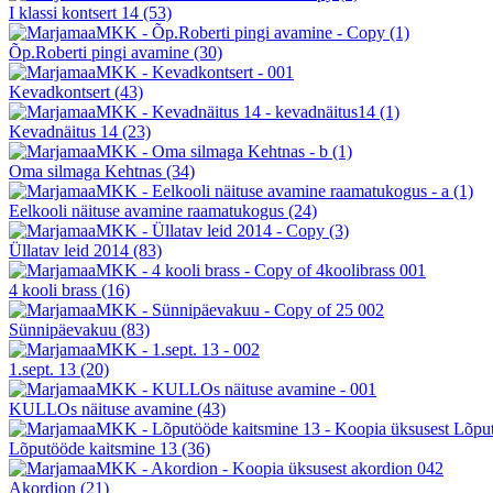
I klassi kontsert 14
(53)
Õp.Roberti pingi avamine
(30)
Kevadkontsert
(43)
Kevadnäitus 14
(23)
Oma silmaga Kehtnas
(34)
Eelkooli näituse avamine raamatukogus
(24)
Üllatav leid 2014
(83)
4 kooli brass
(16)
Sünnipäevakuu
(83)
1.sept. 13
(20)
KULLOs näituse avamine
(43)
Lõputööde kaitsmine 13
(36)
Akordion
(21)