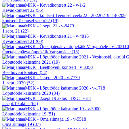
Kevadkontsert 22
(56)
kontsert Teenusel veebr22
(19)
1.sept. 21
(22)
Kevadkontsert 21
(60)
Õpetajatepäeva õppekäik Vargamäele
(15)
Lõputööde kaitsmine 2021
(19)
Beethoveni kontsert
(54)
1. sept. 2020
(52)
Lõputööde kaitsmine 2020
(34)
2.sept.19 aktus
(62)
Lõputööde kaitsmine 19
(51)
Oma silmaga 19
(37)