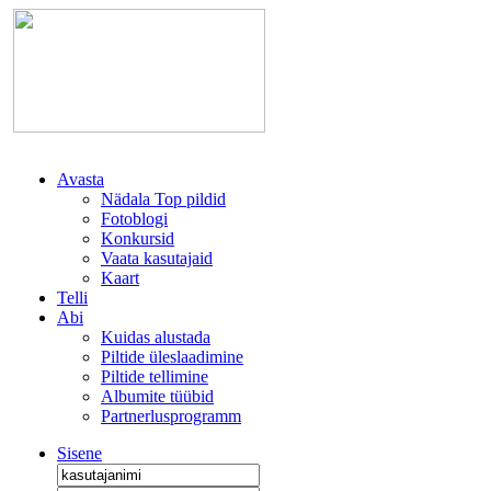
Avasta
Nädala Top pildid
Fotoblogi
Konkursid
Vaata kasutajaid
Kaart
Telli
Abi
Kuidas alustada
Piltide üleslaadimine
Piltide tellimine
Albumite tüübid
Partnerlusprogramm
Sisene