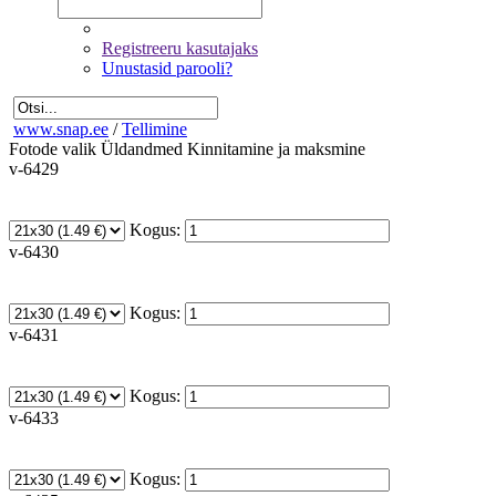
Registreeru kasutajaks
Unustasid parooli?
www.snap.ee
/
Tellimine
Fotode valik
Üldandmed
Kinnitamine ja maksmine
v-6429
Kogus:
v-6430
Kogus:
v-6431
Kogus:
v-6433
Kogus: