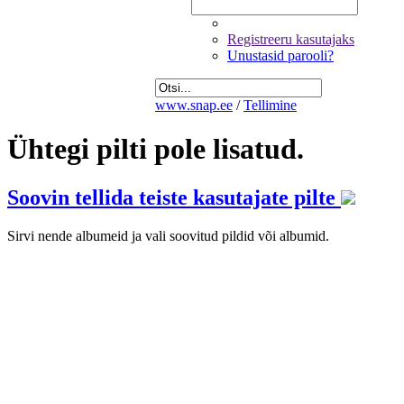
Registreeru kasutajaks
Unustasid parooli?
www.snap.ee
/
Tellimine
Ühtegi pilti pole lisatud.
Soovin tellida teiste kasutajate pilte
Sirvi nende albumeid ja vali soovitud pildid või albumid.