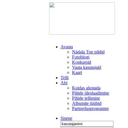
Avasta
Nädala Top pildid
Fotoblogi
Konkursid
Vaata kasutajaid
Kaart
Telli
Abi
Kuidas alustada
Piltide üleslaadimine
Piltide tellimine
Albumite tüübid
Partnerlusprogramm
Sisene