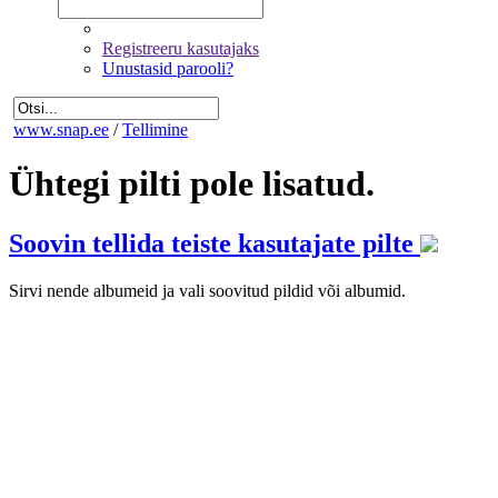
Registreeru kasutajaks
Unustasid parooli?
www.snap.ee
/
Tellimine
Ühtegi pilti pole lisatud.
Soovin tellida teiste kasutajate pilte
Sirvi nende albumeid ja vali soovitud pildid või albumid.