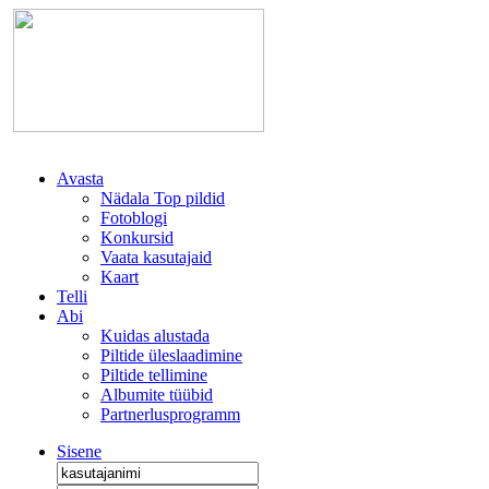
Avasta
Nädala Top pildid
Fotoblogi
Konkursid
Vaata kasutajaid
Kaart
Telli
Abi
Kuidas alustada
Piltide üleslaadimine
Piltide tellimine
Albumite tüübid
Partnerlusprogramm
Sisene