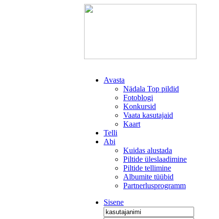
Avasta
Nädala Top pildid
Fotoblogi
Konkursid
Vaata kasutajaid
Kaart
Telli
Abi
Kuidas alustada
Piltide üleslaadimine
Piltide tellimine
Albumite tüübid
Partnerlusprogramm
Sisene