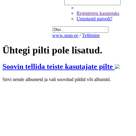
Registreeru kasutajaks
Unustasid parooli?
www.snap.ee
/
Tellimine
Ühtegi pilti pole lisatud.
Soovin tellida teiste kasutajate pilte
Sirvi nende albumeid ja vali soovitud pildid või albumid.