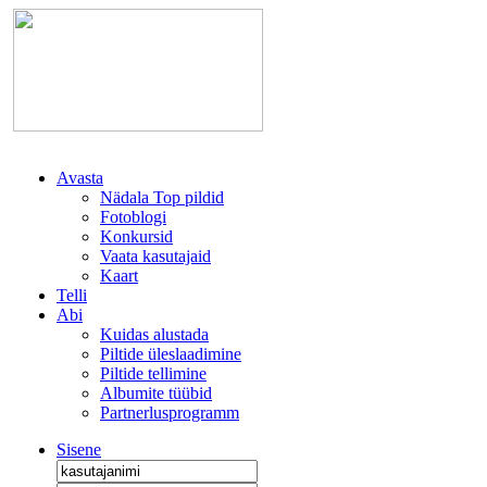
Avasta
Nädala Top pildid
Fotoblogi
Konkursid
Vaata kasutajaid
Kaart
Telli
Abi
Kuidas alustada
Piltide üleslaadimine
Piltide tellimine
Albumite tüübid
Partnerlusprogramm
Sisene