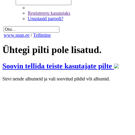
Registreeru kasutajaks
Unustasid parooli?
www.snap.ee
/
Tellimine
Ühtegi pilti pole lisatud.
Soovin tellida teiste kasutajate pilte
Sirvi nende albumeid ja vali soovitud pildid või albumid.