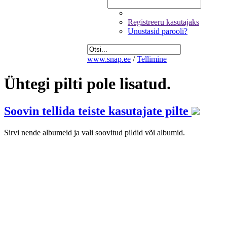
Registreeru kasutajaks
Unustasid parooli?
www.snap.ee
/
Tellimine
Ühtegi pilti pole lisatud.
Soovin tellida teiste kasutajate pilte
Sirvi nende albumeid ja vali soovitud pildid või albumid.