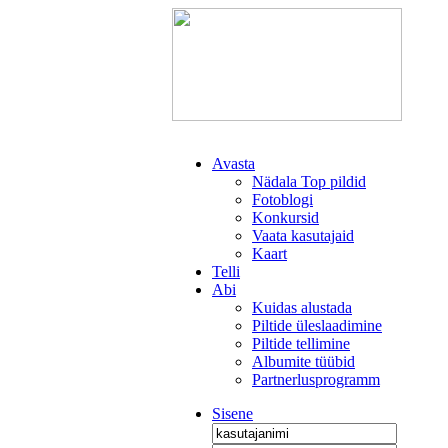
Avasta
Nädala Top pildid
Fotoblogi
Konkursid
Vaata kasutajaid
Kaart
Telli
Abi
Kuidas alustada
Piltide üleslaadimine
Piltide tellimine
Albumite tüübid
Partnerlusprogramm
Sisene