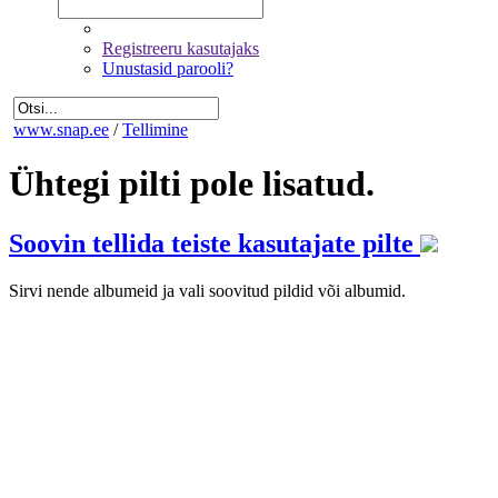
Registreeru kasutajaks
Unustasid parooli?
www.snap.ee
/
Tellimine
Ühtegi pilti pole lisatud.
Soovin tellida teiste kasutajate pilte
Sirvi nende albumeid ja vali soovitud pildid või albumid.