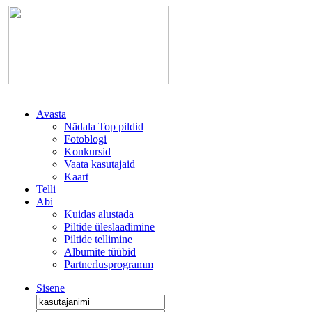
Avasta
Nädala Top pildid
Fotoblogi
Konkursid
Vaata kasutajaid
Kaart
Telli
Abi
Kuidas alustada
Piltide üleslaadimine
Piltide tellimine
Albumite tüübid
Partnerlusprogramm
Sisene