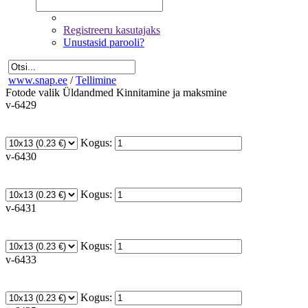
Registreeru kasutajaks
Unustasid parooli?
www.snap.ee
/
Tellimine
Fotode valik
Üldandmed
Kinnitamine ja maksmine
v-6429
Kogus:
v-6430
Kogus:
v-6431
Kogus:
v-6433
Kogus: