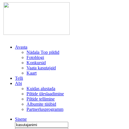
Avasta
Nädala Top pildid
Fotoblogi
Konkursid
Vaata kasutajaid
Kaart
Telli
Abi
Kuidas alustada
Piltide üleslaadimine
Piltide tellimine
Albumite tüübid
Partnerlusprogramm
Sisene