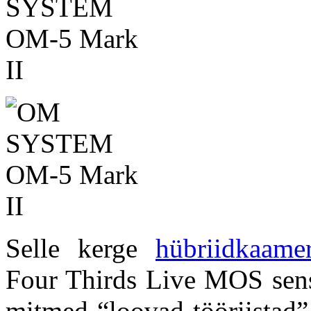
Selle kerge
hübriidkaame
Four Thirds Live MOS senso
mitmed “loovad tööriistad”