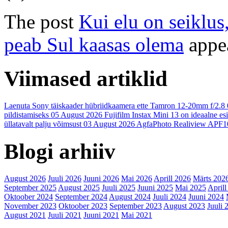
The post
Kui elu on seiklu
peab Sul kaasas olema
appea
Viimased artiklid
Laenuta Sony täiskaader hübriidkaamera ette Tamron 12-20mm f/2.8
pildistamiseks
05 August 2026
Fujifilm Instax Mini 13 on ideaalne es
üllatavalt palju võimsust
03 August 2026
AgfaPhoto Realiview APF1
Blogi arhiiv
August 2026
Juuli 2026
Juuni 2026
Mai 2026
Aprill 2026
Märts 202
September 2025
August 2025
Juuli 2025
Juuni 2025
Mai 2025
Aprill
Oktoober 2024
September 2024
August 2024
Juuli 2024
Juuni 2024
November 2023
Oktoober 2023
September 2023
August 2023
Juuli 
August 2021
Juuli 2021
Juuni 2021
Mai 2021