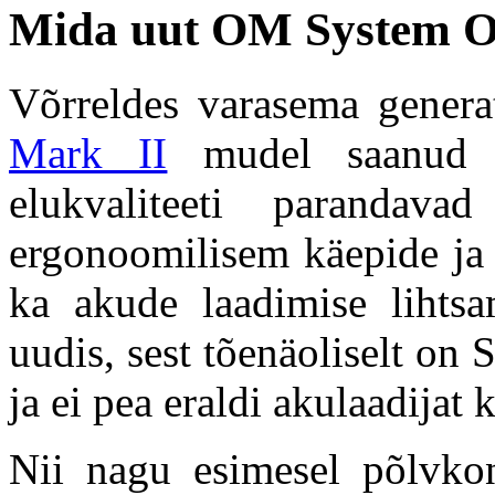
Mida uut OM System O
Võrreldes varasema gener
Mark II
mudel saanud pe
elukvaliteeti parandav
ergonoomilisem käepide ja 
ka akude laadimise lihtsa
uudis, sest tõenäoliselt on
ja ei pea eraldi akulaadijat
Nii nagu esimesel põlvkon