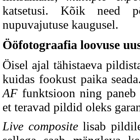
katsetusi. Kõik need 
nupuvajutuse kaugusel.
Ööfotograafia loovuse uus
Öisel ajal tähistaeva pildist
kuidas fookust paika seada
AF
funktsioon ning paneb a
et teravad pildid oleks garan
Live composite
lisab pildil