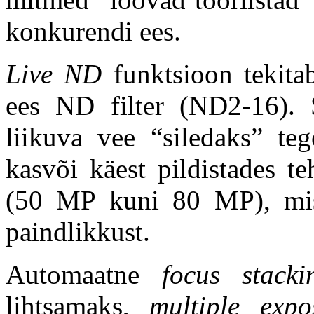
konkurendi ees.
Live ND
funktsioon tekita
ees ND filter (ND2-16). 
liikuva vee “siledaks” te
kasvõi käest pildistades t
(50 MP kuni 80 MP), mis
paindlikkust.
Automaatne
focus stacki
lihtsamaks,
m
ultiple expo