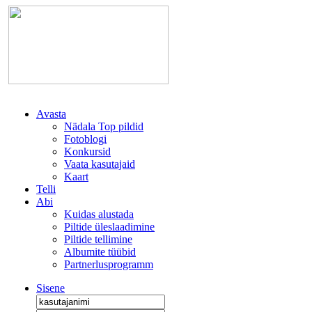
Avasta
Nädala Top pildid
Fotoblogi
Konkursid
Vaata kasutajaid
Kaart
Telli
Abi
Kuidas alustada
Piltide üleslaadimine
Piltide tellimine
Albumite tüübid
Partnerlusprogramm
Sisene