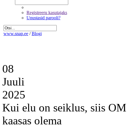
Registreeru kasutajaks
Unustasid parooli?
www.snap.ee
/
Blogi
08
Juuli
2025
Kui elu on seiklus, siis O
kaasas olema