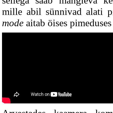
sellega saab mängleva ke
mille abil sünnivad alati
mode
aitab öises pimeduses 