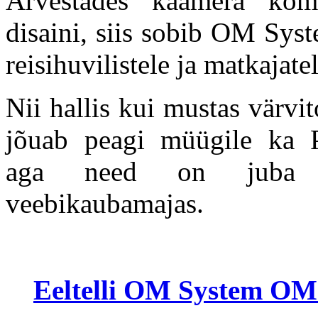
Arvestades kaamera komp
disaini, siis sobib OM Sys
reisihuvilistele ja matkajate
Nii hallis kui mustas vär
jõuab peagi müügile ka Ph
aga need on juba ee
veebikaubamajas.
Eeltelli OM System OM-