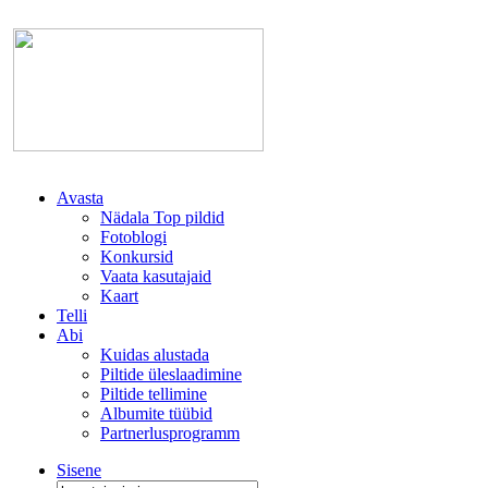
Avasta
Nädala Top pildid
Fotoblogi
Konkursid
Vaata kasutajaid
Kaart
Telli
Abi
Kuidas alustada
Piltide üleslaadimine
Piltide tellimine
Albumite tüübid
Partnerlusprogramm
Sisene