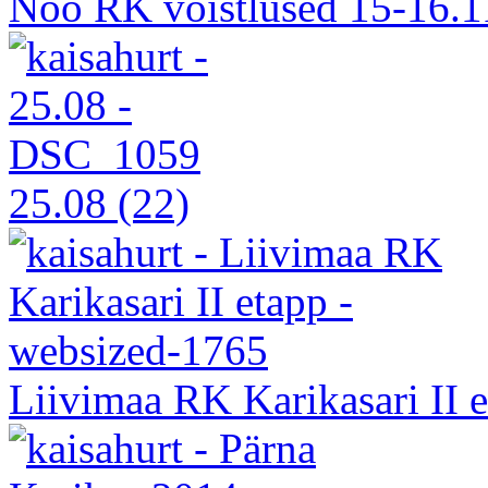
Nõo RK võistlused 15-16.1
25.08
(22)
Liivimaa RK Karikasari II 