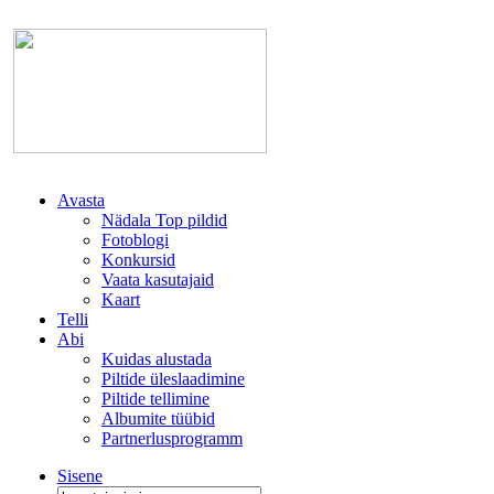
Avasta
Nädala Top pildid
Fotoblogi
Konkursid
Vaata kasutajaid
Kaart
Telli
Abi
Kuidas alustada
Piltide üleslaadimine
Piltide tellimine
Albumite tüübid
Partnerlusprogramm
Sisene