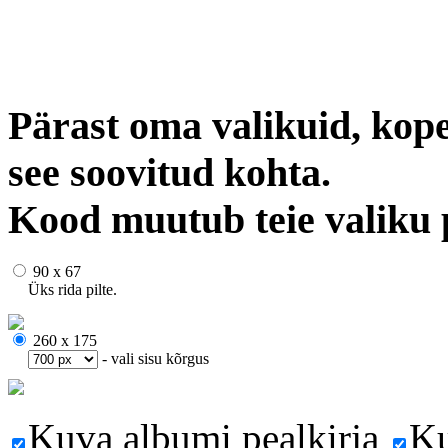
Pärast oma valikuid, kope
see soovitud kohta.
Kood muutub teie valiku 
90 x 67
Üks rida pilte.
260 x 175
- vali sisu kõrgus
Kuva albumi pealkirja
Ku