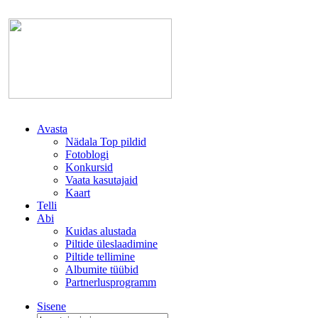
Avasta
Nädala Top pildid
Fotoblogi
Konkursid
Vaata kasutajaid
Kaart
Telli
Abi
Kuidas alustada
Piltide üleslaadimine
Piltide tellimine
Albumite tüübid
Partnerlusprogramm
Sisene