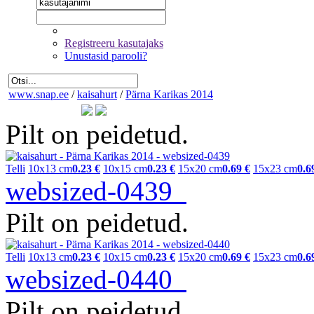
Registreeru kasutajaks
Unustasid parooli?
www.snap.ee
/
kaisahurt
/
Pärna Karikas 2014
Pilt on peidetud.
Telli
10x13 cm
0.23 €
10x15 cm
0.23 €
15x20 cm
0.69 €
15x23 cm
0.6
websized-0439
Pilt on peidetud.
Telli
10x13 cm
0.23 €
10x15 cm
0.23 €
15x20 cm
0.69 €
15x23 cm
0.6
websized-0440
Pilt on peidetud.