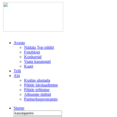
Avasta
Nädala Top pildid
Fotoblogi
Konkursid
Vaata kasutajaid
Kaart
Telli
Abi
Kuidas alustada
Piltide üleslaadimine
Piltide tellimine
Albumite tüübid
Partnerlusprogramm
Sisene