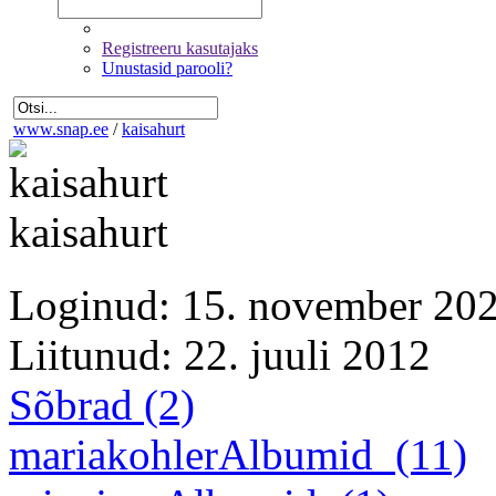
Registreeru kasutajaks
Unustasid parooli?
www.snap.ee
/
kaisahurt
kaisahurt
Loginud: 15. november 20
Liitunud: 22. juuli 2012
Sõbrad (2)
mariakohler
Albumid
(11)