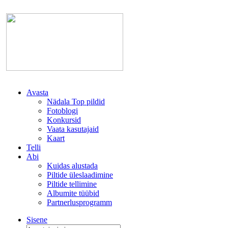
Avasta
Nädala Top pildid
Fotoblogi
Konkursid
Vaata kasutajaid
Kaart
Telli
Abi
Kuidas alustada
Piltide üleslaadimine
Piltide tellimine
Albumite tüübid
Partnerlusprogramm
Sisene