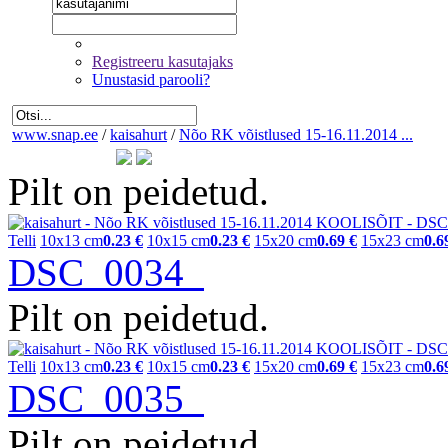
Registreeru kasutajaks
Unustasid parooli?
www.snap.ee
/
kaisahurt
/
Nõo RK võistlused 15-16.11.2014 ...
Pilt on peidetud.
Telli
10x13 cm
0.23 €
10x15 cm
0.23 €
15x20 cm
0.69 €
15x23 cm
0.6
DSC_0034
Pilt on peidetud.
Telli
10x13 cm
0.23 €
10x15 cm
0.23 €
15x20 cm
0.69 €
15x23 cm
0.6
DSC_0035
Pilt on peidetud.