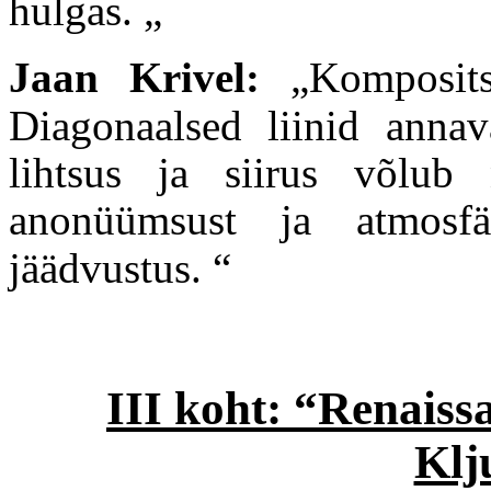
hulgas. „
Jaan Krivel:
„
Kompositsi
Diagonaalsed liinid annava
lihtsus ja siirus võlub 
anonüümsust ja atmosfä
jäädvustus.
“
III koht: “Renaiss
Klj