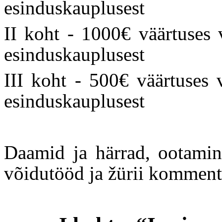
esinduskauplusest
II koht - 1000€ väärtuses 
esinduskauplusest
III koht - 500€ väärtuses 
esinduskauplusest
Daamid ja härrad, ootami
võidutööd ja žürii komment