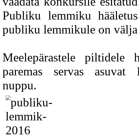
vaadata konkursile esitatu
Publiku lemmiku hääletus
publiku lemmikule on välja
Meelepärastele piltidele
paremas servas asuvat F
nuppu.