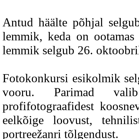
Antud häälte põhjal selgub
lemmik, keda on ootamas ü
lemmik selgub 26. oktoobri
Fotokonkursi esikolmik sel
vooru. Parimad valib
profifotograafidest koosne
eelkõige loovust, tehnili
portreežanri tõlgendust.