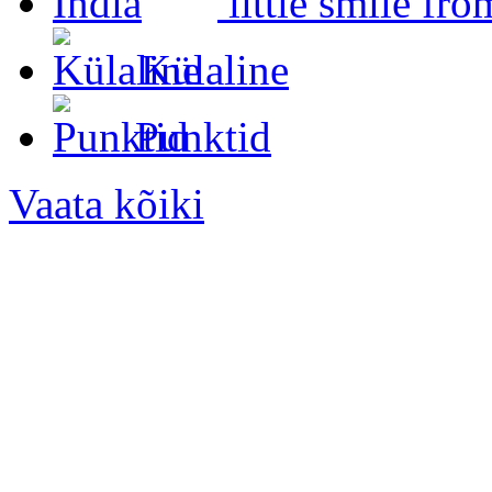
little smile fro
Külaline
Punktid
Vaata kõiki