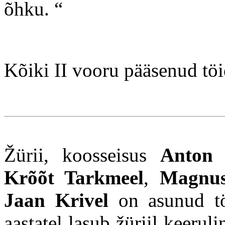
õhku.
“
Kõiki II vooru pääsenud tö
Žürii, koosseisus
Anton 
Krõõt Tarkmeel
,
Magnus
Jaan Krivel
on asunud tö
aastatel lasub žüriil keerul