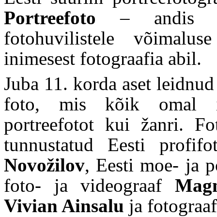
Portreefoto
– andis tän
fotohuvilistele võimalu
inimesest fotograafia abil.
Juba 11. korda aset leidnud 
foto, mis kõik omal is
portreefotot kui žanri. F
tunnustatud Eesti profif
Novožilov
, Eesti moe- ja 
foto- ja videograaf
Magn
Vivian Ainsalu
ja fotogra