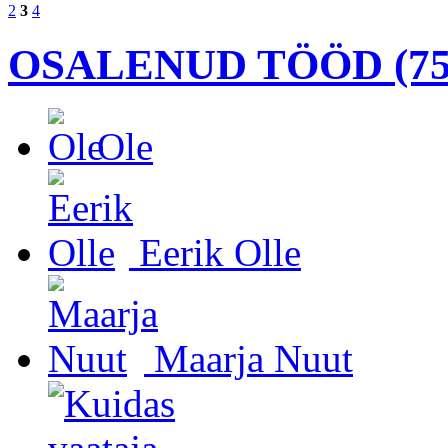
2
3
4
OSALENUD TÖÖD (75
Ole
Eerik Olle
Maarja Nuut