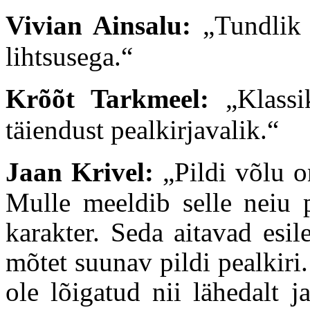
Vivian Ainsalu:
„Tundlik 
lihtsusega.“
Krõõt Tarkmeel:
„
Klassi
täiendust pealkirjavalik.
“
Jaan Krivel:
„
Pildi võlu o
Mulle meeldib selle neiu p
karakter. Seda aitavad esil
mõtet suunav pildi pealkiri.
ole lõigatud nii lähedalt 