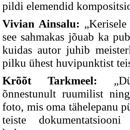
pildi elemendid kompositsi
Vivian Ainsalu:
„Kerisele
see sahmakas jõuab ka publ
kuidas autor juhib meister
pilku ühest huvipunktist tei
Krõõt Tarkmeel:
„
D
õnnestunult ruumilist nin
foto, mis oma tähelepanu p
teiste dokumentatsiooni 