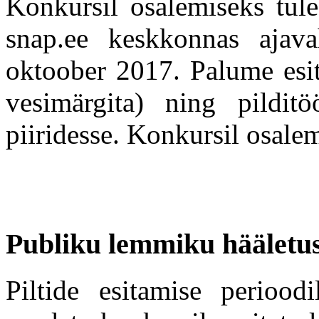
Konkursil osalemiseks tule
snap.ee keskkonnas ajav
oktoober 2017. Palume esi
vesimärgita) ning pildit
piiridesse. Konkursil osalem
Publiku lemmiku hääletu
Piltide esitamise periood