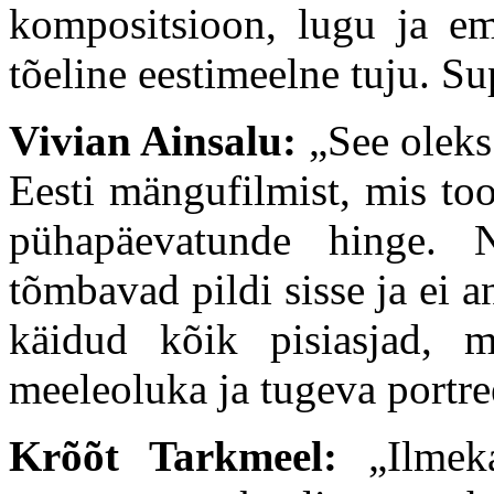
kompositsioon, lugu ja em
tõeline eestimeelne tuju. Su
Vivian Ainsalu:
„See oleks
Eesti mängufilmist, mis to
pühapäevatunde hinge. N
tõmbavad pildi sisse ja ei 
käidud kõik pisiasjad, mi
meeleoluka ja tugeva portre
Krõõt Tarkmeel:
„Ilmeka