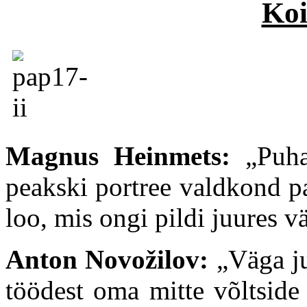
Koi
Magnus Heinmets:
„
Puh
peakski portree valdkond p
loo, mis ongi pildi juures v
Anton Novožilov:
„Väga jul
töödest oma mitte võltside