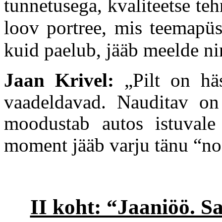
tunnetusega, kvaliteetse tehn
loov portree, mis teemapüst
kuid paelub, jääb meelde nin
Jaan Krivel:
„
Pilt on häs
vaadeldavad. Nauditav on 
moodustab autos istuvale 
moment jääb varju tänu “no
II koht: “Jaaniöö. Sa