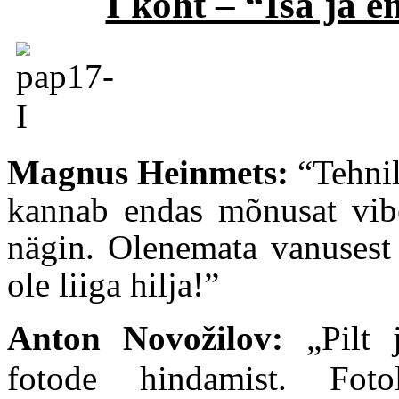
I koht – “Isa ja 
Magnus Heinmets:
“Tehnili
kannab endas mõnusat vibe
nägin. Olenemata vanusest 
ole liiga hilja!”
Anton Novožilov:
„Pilt 
fotode hindamist. Fo