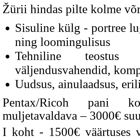
Žürii hindas pilte kolme võr
Sisuline külg - portree l
ning loomingulisus
Tehniline teostus -
väljendusvahendid, komp
Uudsus, ainulaadsus, eril
Pentax/Ricoh pani 
muljetavaldava – 3000€ suu
I koht - 1500€ väärtuses v