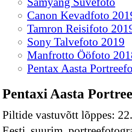
Samyang Suvefoto
Canon Kevadfoto 201
Tamron Reisifoto 201
Sony Talvefoto 2019
Manfrotto Ööfoto 201
Pentax Aasta Portreef
Pentaxi Aasta Portre
Piltide vastuvõtt lõppes: 2
Eesti suurim portreefotog