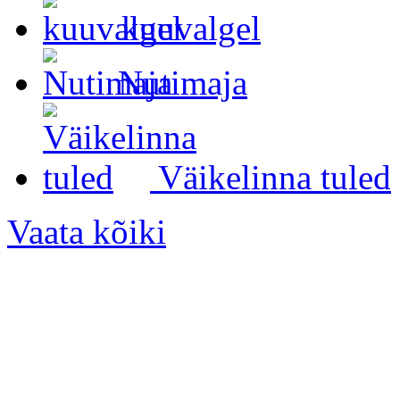
kuuvalgel
Nutimaja
Väikelinna tuled
Vaata kõiki