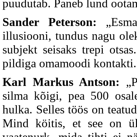
puudutab. Paneb lund oota
Sander Peterson:
„Esmalt
illusiooni, tundus nagu ole
subjekt seisaks trepi otsa
pildiga omamoodi kontakti.
Karl Markus Antson:
„
P
silma kõigi, pea 500 osal
hulka. Selles töös on teatud
Mind köitis, et see on üle
vaatenurk, mida tihti ei nä