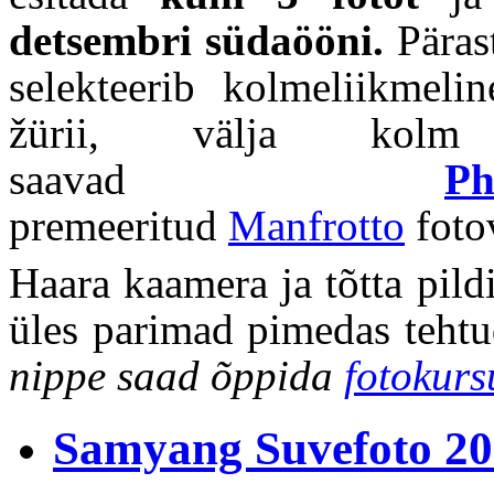
detsembri südaööni.
Pärast
selekteerib kolmeliikmelin
žürii, välja kolm
saavad
Ph
premeeritud
Manfrotto
foto
Haara kaamera ja tõtta pildi
üles parimad pimedas teht
nippe saad õppida
fotokurs
Samyang Suvefoto 2