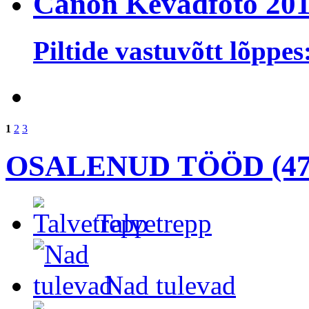
Canon Kevadfoto 20
Piltide vastuvõtt lõppes
1
2
3
OSALENUD TÖÖD (47
Talvetrepp
Nad tulevad