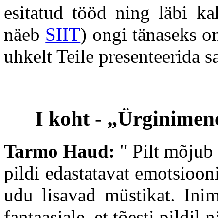
esitatud tööd ning läbi ka
näeb
SIIT
) ongi tänaseks o
uhkelt Teile presenteerida 
I koht - „Ürginimen
Tarmo Haud:
"
Pilt mõjub 
pildi edastatavat emotsiooni
udu lisavad müstikat. Inim
fantaasiale, et tõesti pildi