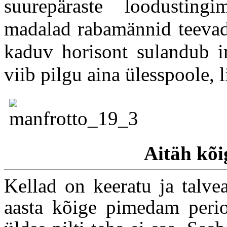
suurepäraste loodustin
madalad rabamännid teevad 
kaduv horisont sulandub im
viib pilgu aina ülesspoole, 
Aitäh kõig
Kellad on keeratu ja talve
aasta kõige pimedam perio