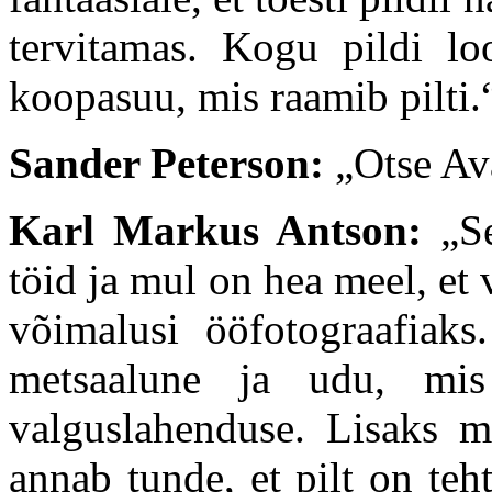
tervitamas. Kogu pildi lo
koopasuu, mis raamib pilti.
Sander Peterson:
„Otse Ava
Karl Markus Antson:
„
S
töid ja mul on hea meel, et
võimalusi ööfotograafiaks
metsaalune ja udu, mis
valguslahenduse. Lisaks m
annab tunde, et pilt on teh