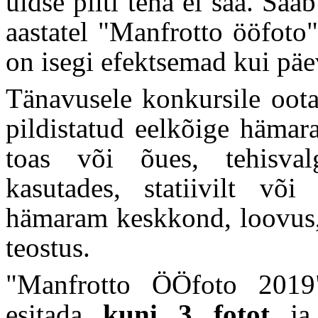
üldse pilti teha ei saa. Saa
aastatel "Manfrotto ööfoto"
on isegi efektsemad kui päe
Tänavusele konkursile oota
pildistatud eelkõige hämar
toas või õues, tehisval
kasutades, statiivilt võ
hämaram keskkond, loovus, 
teostus.
"Manfrotto ÖÖfoto 2019"
esitada
kuni 3 fotot
ja 