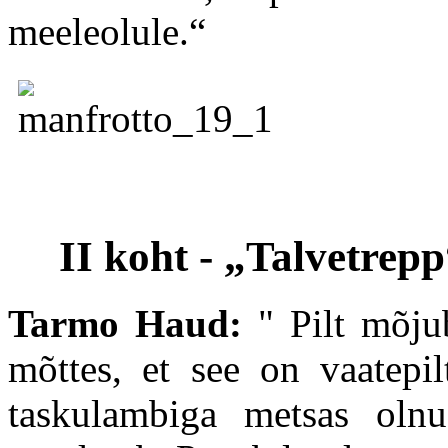
meeleolule.“
II koht - „Talvetrepp
Tarmo Haud:
"
Pilt mõju
mõttes, et see on vaatepil
taskulambiga metsas olnu