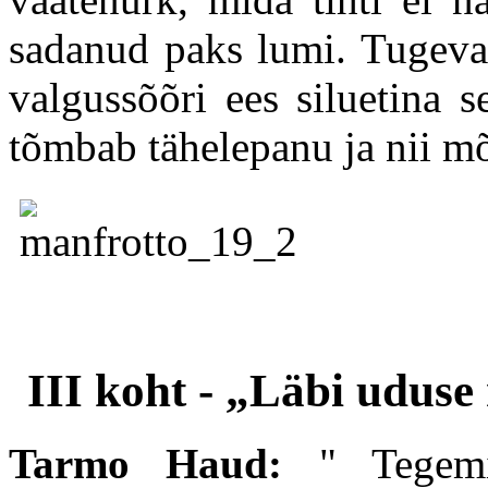
sadanud paks lumi. Tugeva
valgussõõri ees siluetina 
tõmbab tähelepanu ja nii mõ
III koht - „Läbi uduse
Tarmo Haud:
"
Tegem