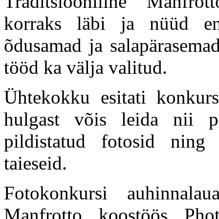
Traditsiooniline “Manfrot
korraks läbi ja nüüd e
õdusamad ja salapärasemad
tööd ka välja valitud.
Ühtekokku esitati konkursi
hulgast võis leida nii p
pildistatud fotosid ning
taieseid.
Fotokonkursi auhinnala
Manfrotto koostöös Photo