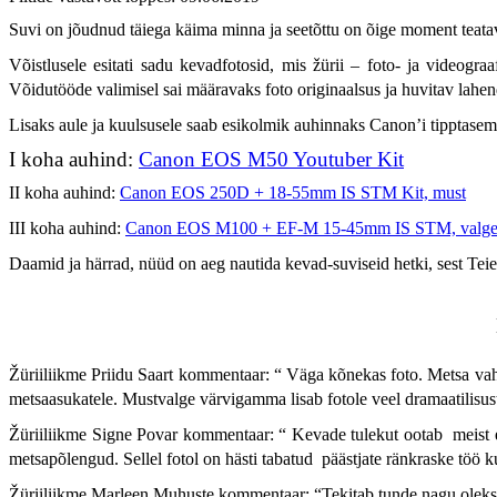
Suvi on jõudnud täiega käima minna ja seetõttu on õige moment teat
Võistlusele esitati sadu kevadfotosid, mis žürii – foto- ja videogra
Võidutööde valimisel sai määravaks foto originaalsus ja huvitav lahen
Lisaks aule ja kuulsusele saab esikolmik auhinnaks Canon’i tipptasem
I koha auhind:
Canon EOS M50 Youtuber Kit
II koha auhind:
Canon EOS 250D + 18-55mm IS STM Kit, must
III koha auhind:
Canon EOS M100 + EF-M 15-45mm IS STM, valg
Daamid ja härrad, nüüd on aeg nautida kevad-suviseid hetki, sest Teie
Žüriiliikme Priidu Saart kommentaar:
“
Väga kõnekas foto. Metsa vahe
metsaasukatele. Mustvalge värvigamma lisab fotole veel dramaatilisus
Žüriiliikme Signe Povar kommentaar:
“
Kevade tulekut ootab meist 
metsapõlengud. Sellel fotol on hästi tabatud päästjate ränkraske t
Žüriiliikme Marleen Muhuste kommentaar:
“
Tekitab tunde nagu oleks