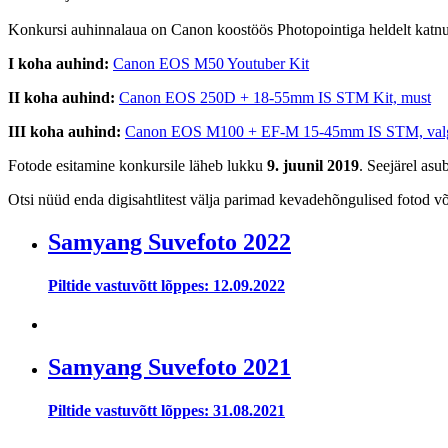
Konkursi auhinnalaua on Canon koostöös Photopointiga heldelt katn
I koha auhind:
Canon EOS M50 Youtuber Kit
II koha auhind:
Canon EOS 250D + 18-55mm IS STM Kit, must
III koha auhind:
Canon EOS M100 + EF-M 15-45mm IS STM, val
Fotode esitamine konkursile läheb lukku
9
. juunil 2019
. Seejärel asu
Otsi nüüd enda digisahtlitest välja parimad kevadehõngulised fotod või
Samyang Suvefoto 2022
Piltide vastuvõtt lõppes: 12.09.2022
Samyang Suvefoto 2021
Piltide vastuvõtt lõppes: 31.08.2021