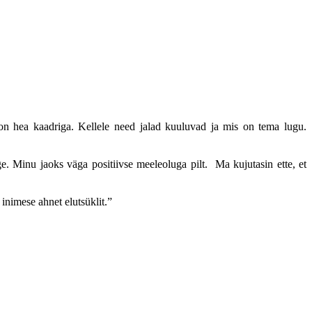
 on hea kaadriga. Kellele need jalad kuuluvad ja mis on tema lugu.
e. Minu jaoks väga positiivse meeleoluga pilt. Ma kujutasin ette, et
 inimese ahnet elutsüklit.”