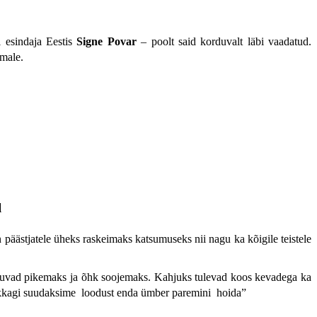
 esindaja Eestis
Signe Povar
– poolt said korduvalt läbi vaadatud.
emale.
l
päästjatele üheks raskeimaks katsumuseks nii nagu ka kõigile teistele
utuvad pikemaks ja õhk soojemaks. Kahjuks tulevad koos kevadega ka
 ikkagi suudaksime loodust enda ümber paremini hoida
”