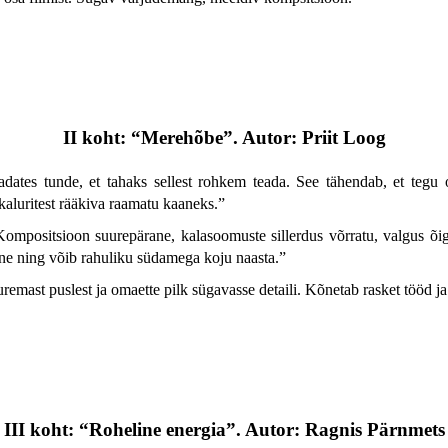
II koht: “Merehõbe”. Autor: Priit Loog
adates tunde, et tahaks sellest rohkem teada. See tähendab, et tegu
kaluritest rääkiva raamatu kaaneks.
”
Kompositsioon suurepärane, kalasoomuste sillerdus võrratu, valgus õig
kne ning võib rahuliku südamega koju naasta.
”
uremast puslest ja omaette pilk sügavasse detaili. Kõnetab rasket tööd ja
III koht: “Roheline energia”. Autor: Ragnis Pärnmets