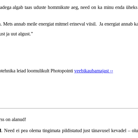
vadega algab taas uduste hommikute aeg, need on ka minu enda üheks 
ära. Mets annab meile energiat mitmel erineval viisil. Ja energiat annab
st ja uut algust.”
otehnika leiad loomulikult Photopointi
veebikaubamajast ››
rss on alanud!
d
. Need ei pea olema tingimata pildistatud just tänavusel kevadel – o