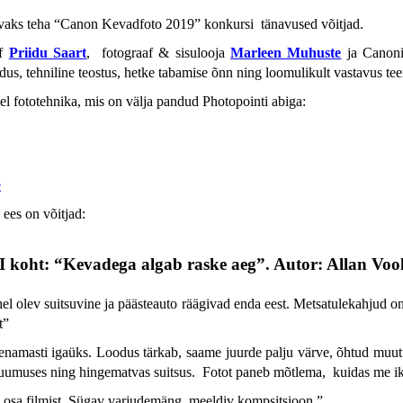
avaks teha “Canon Kevadfoto 2019” konkursi tänavused võitjad.
af
Priidu Saart
, fotograaf & sisulooja
Marleen Muhuste
ja Canoni
dus, tehniline teostus, hetke tabamise õnn ning loomulikult vastavus te
el fototehnika, mis on välja pandud Photopointi abiga:
e
 ees on võitjad:
I koht: “Kevadega algab raske aeg”. Autor: Allan Voo
l olev suitsuvine ja päästeauto räägivad enda eest. Metsatulekahjud on 
t
”
enamasti igaüks. Loodus tärkab, saame juurde palju värve, õhtud mu
öö kuumuses ning hingematvas suitsus. Fotot paneb mõtlema, kuidas me
 osa filmist. Sügav varjudemäng, meeldiv kompsitsioon.”