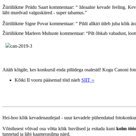
Žüriiliikme Priidu Saart kommentaar:
“
Ideaalne kevade feeling. Ke
läbi murdvad valguskiired - super tabamus.
”
Žüriiliikme Signe Povar kommentaar:
“
Pildi allkiri ütleb juba kõik 
Žüriiliikme Marleen Muhuste kommentaar:
“
Pilt õhkab vabadust, lootu
Aitäh kõigile, kes konkursil enda piltidega osalesid! Kogu Canoni fot
Kõiki II vooru pääsenud töid näeb
SIIT ››
Hei-hoo kõik kevadenautlejad - suur kevadele pühendatud fotokonku
Võistlusest võivad osa võtta kõik huvilised ja esitada kuni
kolm töö
tunnetad ja läbi kaamerasilma näed.