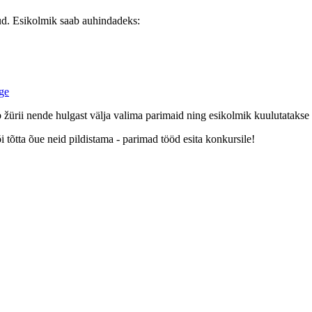
ud. Esikolmik saab auhindadeks:
ge
b žürii nende hulgast välja valima parimaid ning esikolmik kuulutatakse 
 tõtta õue neid pildistama - parimad tööd esita konkursile!