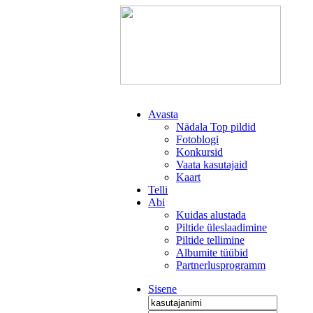
Avasta
Nädala Top pildid
Fotoblogi
Konkursid
Vaata kasutajaid
Kaart
Telli
Abi
Kuidas alustada
Piltide üleslaadimine
Piltide tellimine
Albumite tüübid
Partnerlusprogramm
Sisene