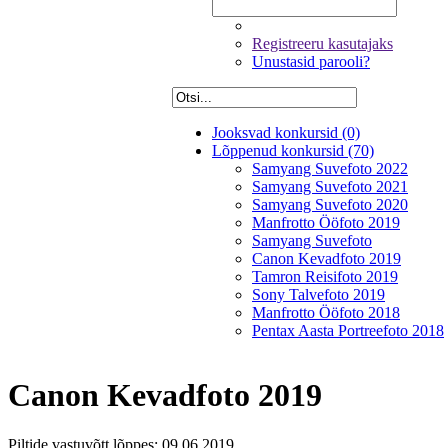
Registreeru kasutajaks
Unustasid parooli?
Jooksvad konkursid (0)
Lõppenud konkursid (70)
Samyang Suvefoto 2022
Samyang Suvefoto 2021
Samyang Suvefoto 2020
Manfrotto Ööfoto 2019
Samyang Suvefoto
Canon Kevadfoto 2019
Tamron Reisifoto 2019
Sony Talvefoto 2019
Manfrotto Ööfoto 2018
Pentax Aasta Portreefoto 2018
Canon Kevadfoto 2019
Piltide vastuvõtt lõppes: 09.06.2019