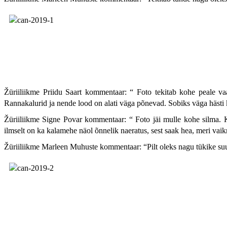
Žüriiliikme Priidu Saart kommentaar:
“
Foto tekitab kohe peale va
Rannakalurid ja nende lood on alati väga põnevad. Sobiks väga hästi 
Žüriiliikme Signe Povar kommentaar:
“
Foto jäi mulle kohe silma. 
ilmselt on ka kalamehe näol õnnelik naeratus, sest saak hea, meri vai
Žüriiliikme Marleen Muhuste kommentaar:
“
Pilt oleks nagu tükike su