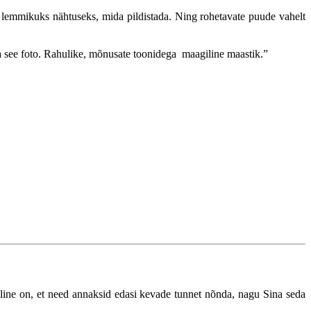
lemmikuks nähtuseks, mida pildistada. Ning rohetavate puude vahelt
 ka see foto. Rahulike, mõnusate toonidega maagiline maastik.
”
luline on, et need annaksid edasi kevade tunnet nõnda, nagu Sina seda