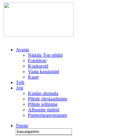
Avasta
Nädala Top pildid
Fotoblogi
Konkursid
Vaata kasutajaid
Kaart
Telli
Abi
Kuidas alustada
Piltide üleslaadimine
Piltide tellimine
Albumite tüübid
Partnerlusprogramm
Sisene