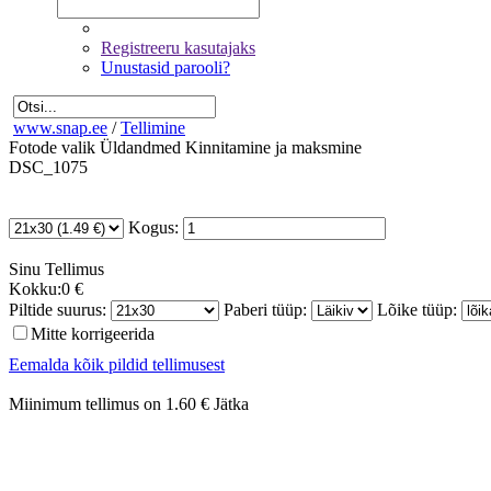
Registreeru kasutajaks
Unustasid parooli?
www.snap.ee
/
Tellimine
Fotode valik
Üldandmed
Kinnitamine ja maksmine
DSC_1075
Kogus:
Sinu
Tellimus
Kokku:
0 €
Piltide suurus:
Paberi tüüp:
Lõike tüüp:
Mitte korrigeerida
Eemalda kõik pildid tellimusest
Miinimum tellimus on 1.60 €
Jätka