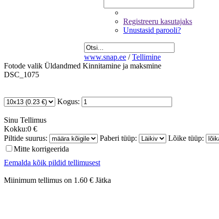
Registreeru kasutajaks
Unustasid parooli?
www.snap.ee
/
Tellimine
Fotode valik
Üldandmed
Kinnitamine ja maksmine
DSC_1075
Kogus:
Sinu
Tellimus
Kokku:
0 €
Piltide suurus:
Paberi tüüp:
Lõike tüüp:
Mitte korrigeerida
Eemalda kõik pildid tellimusest
Miinimum tellimus on 1.60 €
Jätka