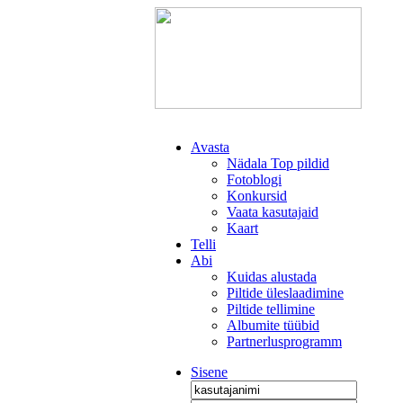
Avasta
Nädala Top pildid
Fotoblogi
Konkursid
Vaata kasutajaid
Kaart
Telli
Abi
Kuidas alustada
Piltide üleslaadimine
Piltide tellimine
Albumite tüübid
Partnerlusprogramm
Sisene