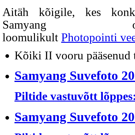
Aitäh kõigile, kes konku
Samyang obj
loomulikult
Photopointi ve
Kõiki II vooru pääsenud
Samyang Suvefoto 2
Piltide vastuvõtt lõppes
Samyang Suvefoto 2