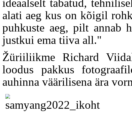
ideaalselt tabatud, tehnili
alati aeg kus on kõigil ro
puhkuste aeg, pilt annab h
justkui ema tiiva all."
Žüriiliikme Richard Viid
loodus pakkus fotograafi
auhinna väärilisena ära vorm