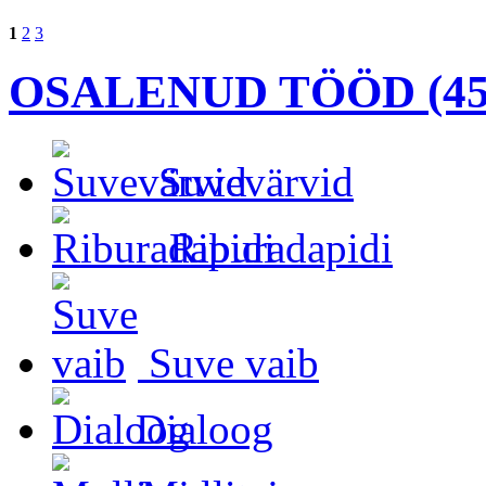
1
2
3
OSALENUD TÖÖD (45
Suvevärvid
Riburadapidi
Suve vaib
Dialoog