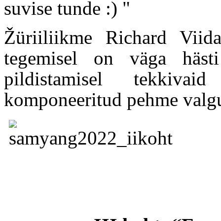
suvise tunde :) "
Žüriiliikme Richard Viid
tegemisel on väga hästi
pildistamisel tekkiva
komponeeritud pehme valgus