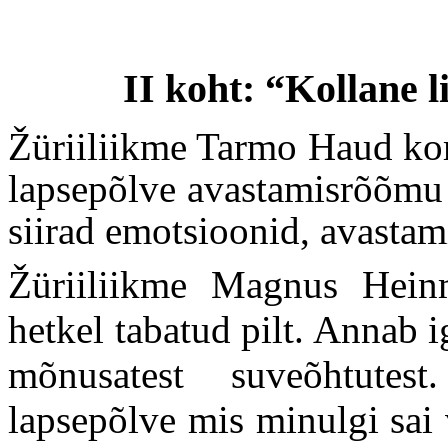
II koht: “Kollane l
Žüriiliikme Tarmo Haud ko
lapsepõlve avastamisrõõmu 
siirad emotsioonid, avasta
Žüriiliikme Magnus Hein
hetkel tabatud pilt. Annab i
mõnusatest suveõhtute
lapsepõlve mis minulgi sai