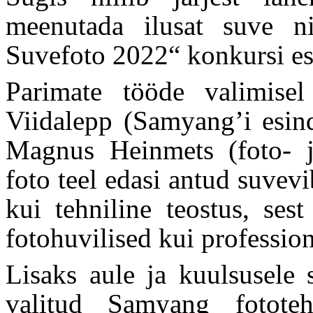
meenutada ilusat suve n
Suvefoto 2022“ konkursi es
Parimate tööde valimisel
Viidalepp (Samyang’i esind
Magnus Heinmets (foto- j
foto teel edasi antud suvev
kui tehniline teostus, sest
fotohuvilised kui profession
Lisaks aule ja kuulsusele 
valitud Samyang fotote