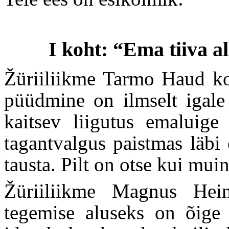
I koht: “Ema tiiva a
Žüriiliikme Tarmo Haud k
püüdmine on ilmselt igale f
kaitsev liigutus emaluige
tagantvalgus paistmas läbi
tausta. Pilt on otse kui muin
Žüriiliikme Magnus Hei
tegemise aluseks on õige 