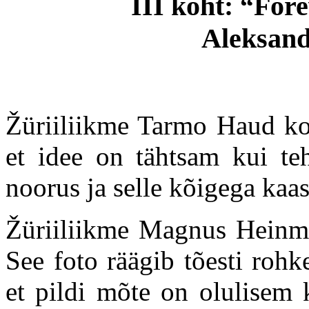
III koht: “For
Aleksand
Žüriiliikme Tarmo Haud k
et idee on tähtsam kui teh
noorus ja selle kõigega kaas
Žüriiliikme Magnus Heinm
See foto räägib tõesti rohk
et pildi mõte on olulisem k