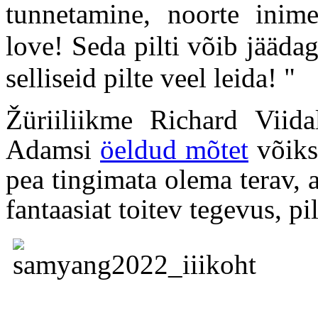
tunnetamine, noorte inime
love! Seda pilti võib jääd
selliseid pilte veel leida! "
Žüriiliikme Richard Viid
Adamsi
öeldud mõtet
võiks 
pea tingimata olema terav, 
fantaasiat toitev tegevus, p