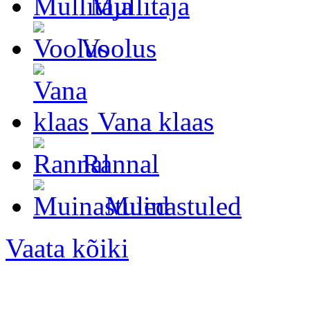
Mullitaja
Voolus
Vana klaas
Rannal
Muinastuled
Vaata kõiki