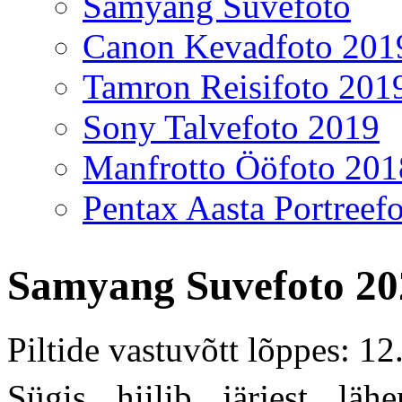
Samyang Suvefoto
Canon Kevadfoto 201
Tamron Reisifoto 201
Sony Talvefoto 2019
Manfrotto Ööfoto 201
Pentax Aasta Portreef
Samyang Suvefoto 20
Piltide vastuvõtt lõppes: 1
Sügis hiilib järjest lä