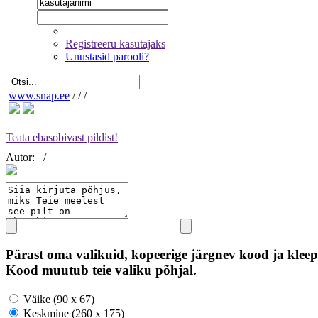
Registreeru kasutajaks
Unustasid parooli?
www.snap.ee
/
/
/
Teata ebasobivast pildist!
Autor:
/
Pärast oma valikuid, kopeerige järgnev kood ja kleep
Kood muutub teie valiku põhjal.
Väike (90 x 67)
Keskmine (260 x 175)