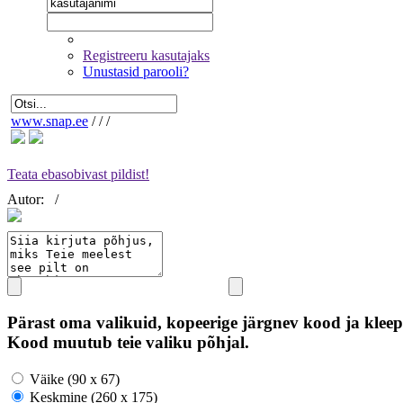
Registreeru kasutajaks
Unustasid parooli?
www.snap.ee
/
/
/
Teata ebasobivast pildist!
Autor:
/
Pärast oma valikuid, kopeerige järgnev kood ja kleep
Kood muutub teie valiku põhjal.
Väike (90 x 67)
Keskmine (260 x 175)