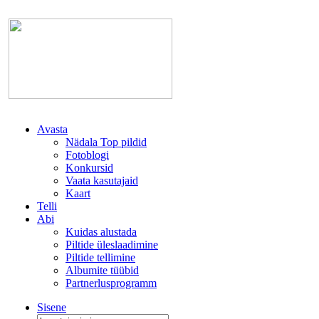
Avasta
Nädala Top pildid
Fotoblogi
Konkursid
Vaata kasutajaid
Kaart
Telli
Abi
Kuidas alustada
Piltide üleslaadimine
Piltide tellimine
Albumite tüübid
Partnerlusprogramm
Sisene